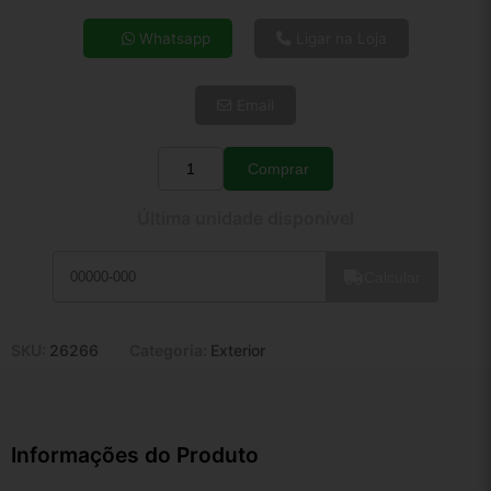
4x de R$ 43,24
Whatsapp
Ligar na Loja
5x de R$ 35,04
6x de R$ 29,55
Email
7x de R$ 25,57
8x de R$ 22,66
9x de R$ 20,40
Comprar
Quantidade
10x de R$ 18,51
Última unidade disponível
11x de R$ 17,04
12x de R$ 15,81
Calcular
SKU:
26266
Categoria:
Exterior
Informações do Produto