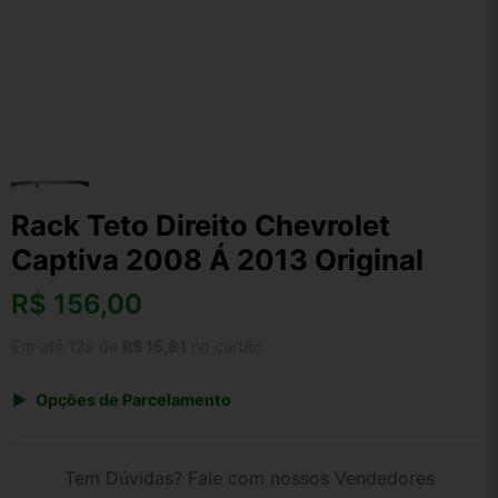
Rack Teto Direito Chevrolet
Captiva 2008 Á 2013 Original
R$
156,00
Em até 12x de
R$ 15,81
no cartão
Opções de Parcelamento
1x de R$ 162,24
2x de R$ 83,46
Tem Dúvidas? Fale com nossos Vendedores
3x de R$ 56,16