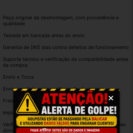
Peça original de desmontagem, com procedência e 
qualidade
Testada em bancada antes do envio
Garantia de [90] dias contra defeitos de funcionamento
Suporte técnico e verificação de compatibilidade antes 
da compra
Envio e Troca
Envio imediato após confirmação da compra
Frete grátis para diversas regiões do Brasil
Importante
Verifique a compatibilidade com seu veículo. Tire suas 
dúvidas no campo de perguntas!