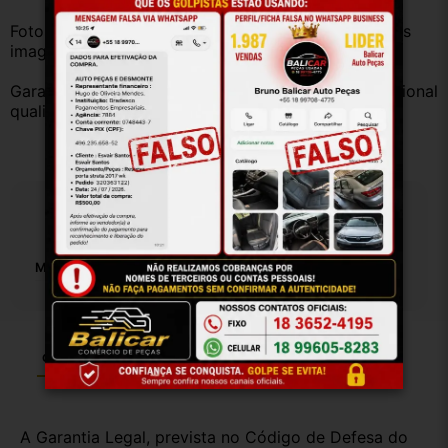
Fotos reais do produto. Peça exatamente igual à das 
imagens.
Garantia válida somente com instalação por profissional 
qualificado.
Especificações
Motivo De GTIN Vacío:
Outro
Garantia
Certificado de Procedência
Troca e Devolução
A Garantia Legal, prevista no Código de Defesa do