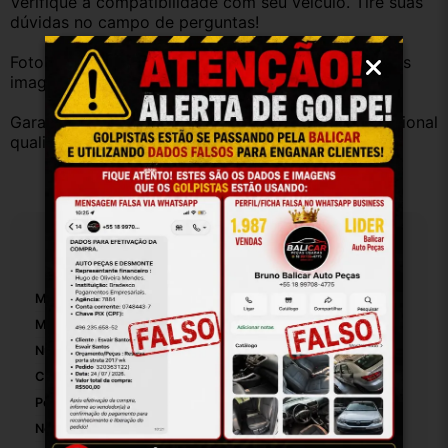
Verifique a compatibilidade com seu veículo. Tire suas 
dúvidas no campo de perguntas!
Fotos reais do produto. Peça exatamente igual à das 
imagens.
Garantia válida somente com instalação por profissional 
qualificado.
Especificações
Marca:
Ford
Modelo:
Focus
Número De Peça:
01
Cor:
Cinza
Personagem:
Acabamento
Nome Do Desenho:
Acabamento