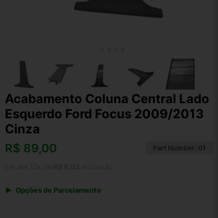
Acabamento Coluna Central Lado
Esquerdo Ford Focus 2009/2013
Cinza
R$
89,00
Part Number:
01
Em até 12x de
R$ 9,02
no cartão
Opções de Parcelamento
1x de R$ 92,56