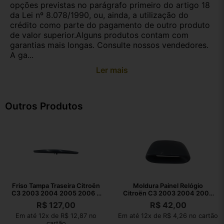
opções previstas no parágrafo primeiro do artigo 18
da Lei nº 8.078/1990, ou, ainda, a utilização do
crédito como parte do pagamento de outro produto
de valor superior.Alguns produtos contam com
garantias mais longas. Consulte nossos vendedores.
A ga...
Ler mais
Outros Produtos
Friso Tampa Traseira Citroën
Moldura Painel Relógio
C3 2003 2004 2005 2006 A
Citroën C3 2003 2004 2005
2011
2006 A 2011
R$
127,00
R$
42,00
Em até 12x de R$ 12,87 no
Em até 12x de R$ 4,26 no cartão
cartão