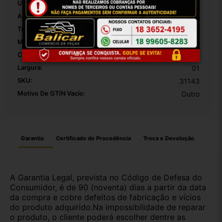
Unidades Por Embalagem:
01
Altura Da Embalagem:
01
Tipo De Veículo:
Carro/Caminhonete
Material:
Plástico
Comprimento:
01
Largura:
01
SKU:
31143
Motivo De GTIN Vacío:
Outro
Garantia
Certificado de Procedência
Troca e Devolução
A Garantia Legal, prevista no Código de Defesa do
Consumidor, é de 90 (noventa) dias a partir da data
da compra e cobre defeitos de fabricação e vícios
do produto adquirido.Na impossibilidade de reparar
o produto, o cliente poderá escolher dentre as