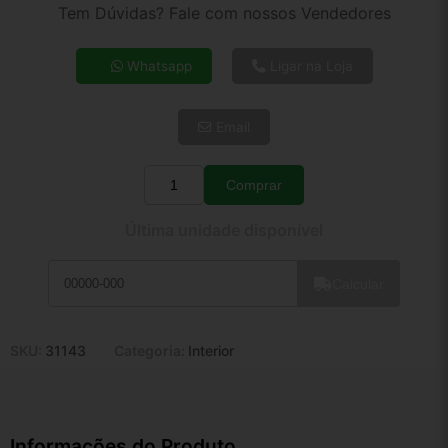
2x de R$ 47,62
Tem Dúvidas? Fale com nossos Vendedores
3x de R$ 32,04
4x de R$ 24,67
Whatsapp
Ligar na Loja
5x de R$ 19,99
6x de R$ 16,86
Email
7x de R$ 14,59
8x de R$ 12,93
9x de R$ 11,64
Comprar
Quantidade
10x de R$ 10,56
Última unidade disponível
11x de R$ 9,72
12x de R$ 9,02
Calcular
SKU:
31143
Categoria:
Interior
Informações do Produto