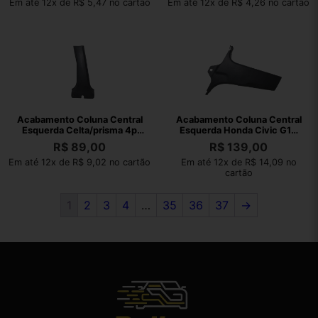
Em até 12x de R$ 5,47 no cartão
Em até 12x de R$ 4,26 no cartão
Acabamento Coluna Central
Acabamento Coluna Central
Esquerda Celta/prisma 4p
Esquerda Honda Civic G10
03/12 Cinza
17/22
R$
89,00
R$
139,00
Em até 12x de R$ 9,02 no cartão
Em até 12x de R$ 14,09 no
cartão
1
2
3
4
…
35
36
37
→