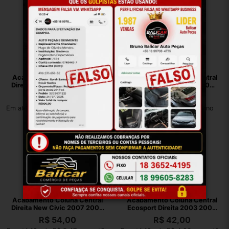
Acabamento Coluna Central
Acabamento Coluna Central
Direita Fox Espacefox 2018 A
Direita Honda Civic G10
2022 Preto
2017/2022 Preto
R$
97,00
R$
139,00
Em até 12x de R$ 9,83 no cartão
Em até 12x de R$ 14,09 no
cartão
Acabamento Coluna Central
Acabamento Coluna Central
Direita New Civic 2007 2008
Ecosport Direita 2003 2004
A 2011
A 2007
R$
54,00
R$
42,00