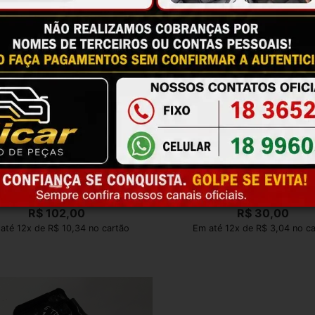
e Base Bateria Argo Mobi Cronos
Suporte Base Bateria Meriva 0
Strada 51942016
Direito
R$
102,00
R$
30,00
até 12x de R$ 10,34 no cartão
Em até 12x de R$ 3,04 no c