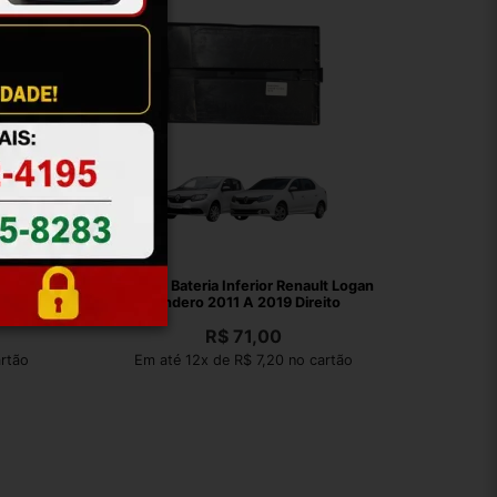
2 A 12
Suporte Bateria Inferior Renault Logan
Sandero 2011 A 2019 Direito
R$
71,00
artão
Em até 12x de R$ 7,20 no cartão