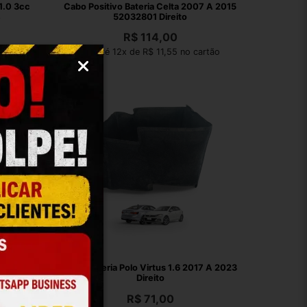
1.0 3cc
Cabo Positivo Bateria Celta 2007 A 2015
4
52032801 Direito
R$
114,00
rtão
Em até 12x de R$ 11,55 no cartão
Fire Evo
Capa Bateria Polo Virtus 1.6 2017 A 2023
Direito
R$
71,00