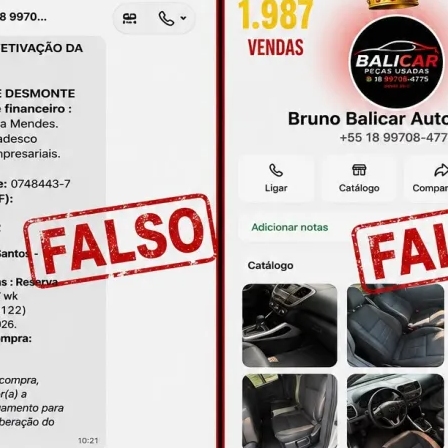
 até 12x de R$ 9,02 no cartão
Em até 12x de R$ 12,87 no c
uporte Bateria Uno Mille 2004 A
Duto Chicote Elétrico Bateria 
2011 75217480 Direito
Malibu Ecotec 2.4 09
R$
21,00
R$
46,00
 até 12x de R$ 2,13 no cartão
Em até 12x de R$ 4,66 no c