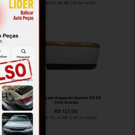
artão
Em até 12x de R$ 7,20 no cartão
Captiva
Polaina Lado Esquerdo Saveiro G2 G3
Com Avarias
R$
127,00
artão
Em até 12x de R$ 12,87 no cartão