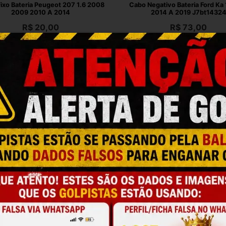
ixo Bateria Peugeot 207 1.6 2008
Cabo Negativo Bateria Ford Ka 
2009 2010 A 2014
2014 A 2019 J7bt1432
R$
20,00
R$
73,00
 até 12x de R$ 2,03 no cartão
Em até 12x de R$ 7,40 no ca
Caixa Bateria Jac J3 10 A 15
Caixa Bateria Strada Endurance 
3703902118070
1.4 2020 A 2023
R$
89,00
R$
127,00