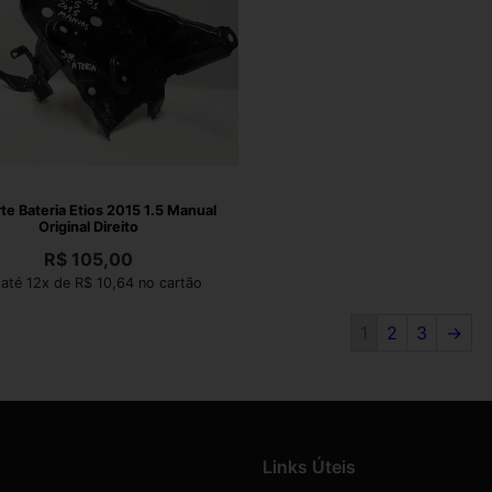
te Bateria Etios 2015 1.5 Manual
Original Direito
R$
105,00
até 12x de R$ 10,64 no cartão
1
2
3
→
Links Úteis