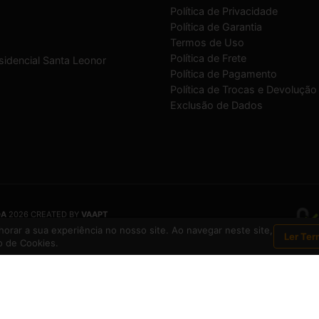
Política de Privacidade
Política de Garantia
Termos de Uso
Política de Frete
sidencial Santa Leonor
Política de Pagamento
Política de Trocas e Devolução
Exclusão de Dados
DA
2026 CREATED BY
VAAPT
DA
é uma empresa inscrita no CNPJ
12.657.574/0001-16
orar a sua experiência no nosso site. Ao navegar neste site,
Ler Ter
 de Cookies.