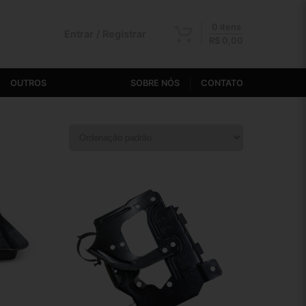
0 itens
Entrar / Registrar
R$
0,00
OUTROS
SOBRE NÓS
CONTATO