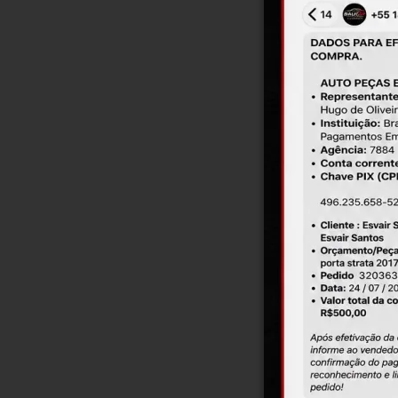
Em
Capa S
Em