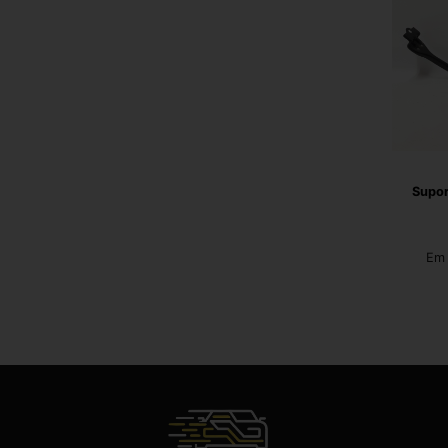
Supor
Em 