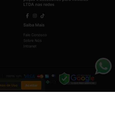
LTDA nas redes
Saiba Mais
Fale Conosco
Sobre Nós
Intranet
mos de Uso
Aceitar