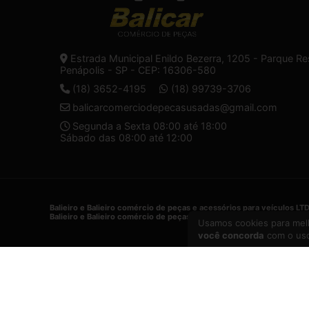
Estrada Municipal Enildo Bezerra, 1205 - Parque Re
Penápolis - SP - CEP: 16306-580
(18) 3652-4195
(18) 99739-3706
balicarcomerciodepecasusadas@gmail.com
Segunda a Sexta 08:00 até 18:00
Sábado das 08:00 até 12:00
Balieiro e Balieiro comércio de peças e acessórios para veículos LT
Balieiro e Balieiro comércio de peças e acessórios para veículos LT
Usamos cookies para melh
você concorda
com o uso