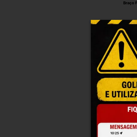
Braço F
Em