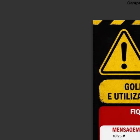
Campa
Em
Campan