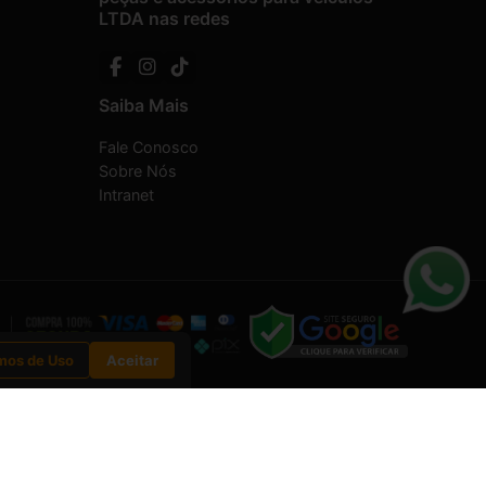
LTDA nas redes
Saiba Mais
Fale Conosco
Sobre Nós
Intranet
mos de Uso
Aceitar