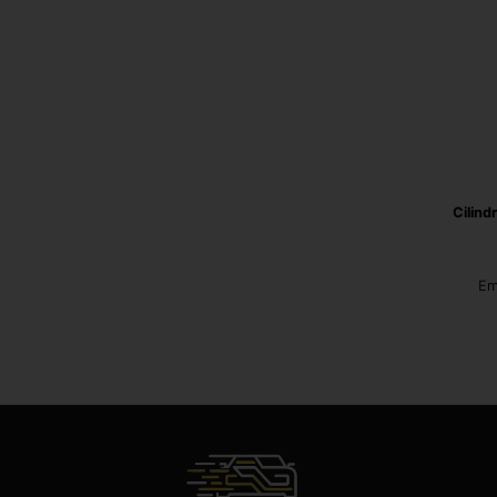
Cilind
Em