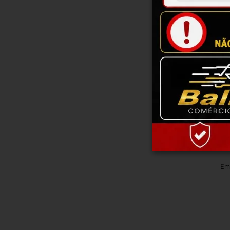
Cilind
Em