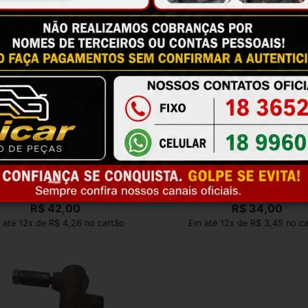
ro Mestre Corsa Classic 1.0 1996
Cilindro Mestre Freio Corsa 
1997 1998 1999 A 2016
Maxx Joy 2002 a 2012
R$
42,00
R$
34,00
 até 12x de R$ 4,26 no cartão
Em até 12x de R$ 3,45 no c