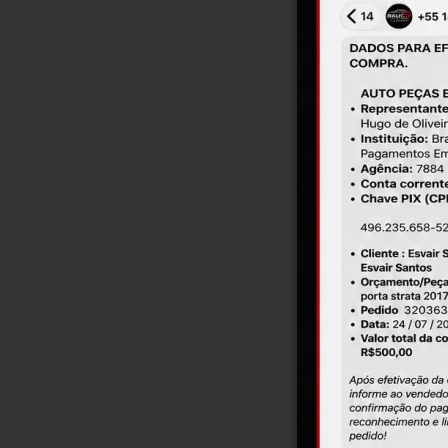
Em 
Camp
Em