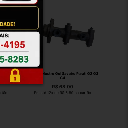
Montana
Cilindro Mestre Gol Saveiro Parati G2 G3
G4
R$
68,00
artão
Em até 12x de R$ 6,89 no cartão