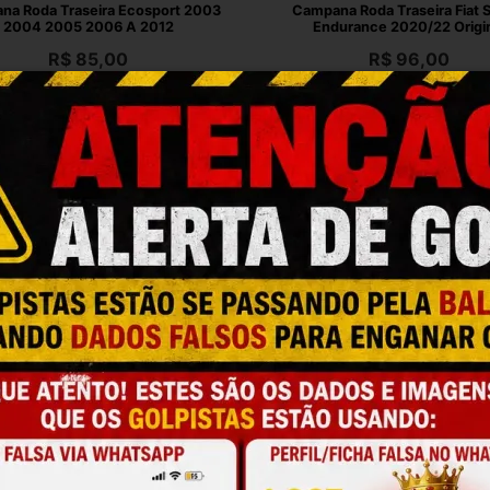
na Roda Traseira Ecosport 2003
Campana Roda Traseira Fiat 
2004 2005 2006 A 2012
Endurance 2020/22 Origi
R$
85,00
R$
96,00
 até 12x de R$ 8,61 no cartão
Em até 12x de R$ 9,73 no ca
a Roda Traseira Gol G5 G6 2009
Campana Roda Traseira Hyund
2010 2011 A 2016
2020 2021 2022 Usada Or
R$
102,00
R$
68,00