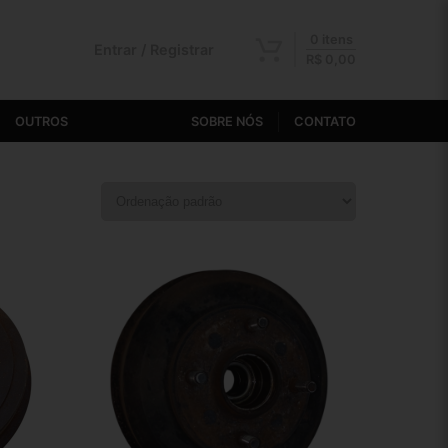
0 itens
Entrar / Registrar
R$
0,00
OUTROS
SOBRE NÓS
CONTATO