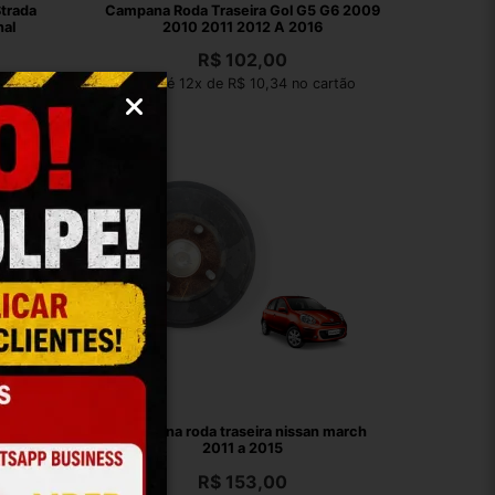
Strada
Campana Roda Traseira Gol G5 G6 2009
nal
2010 2011 2012 A 2016
R$
102,00
rtão
Em até 12x de R$ 10,34 no cartão
ai Hb20
Campana roda traseira nissan march
ig
2011 a 2015
R$
153,00