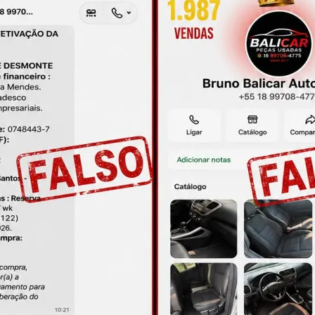
até 12x de R$ 10,34 no cartão
Em até 12x de R$ 6,89 no c
ana Traseira Logan 2007 2008
Cilindro Mestre Celta Prisma 1
2009 Até 2013 Original
2008 2009 2010 A 201
R$
59,00
R$
42,00
 até 12x de R$ 5,98 no cartão
Em até 12x de R$ 4,26 no c