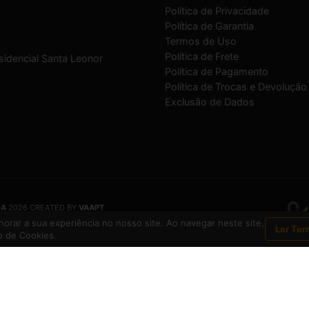
Política de Privacidade
Política de Garantia
Termos de Uso
Política de Frete
sidencial Santa Leonor
Política de Pagamento
Política de Trocas e Devolução
Exclusão de Dados
DA
2026 CREATED BY
VAAPT
DA
é uma empresa inscrita no CNPJ
12.657.574/0001-16
orar a sua experiência no nosso site. Ao navegar neste site,
Ler Ter
 de Cookies.