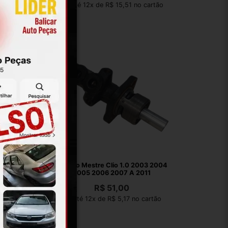
artão
Em até 12x de R$ 15,51 no cartão
.4 2007
Cilindro Mestre Clio 1.0 2003 2004
2
2005 2006 2007 A 2011
R$
51,00
artão
Em até 12x de R$ 5,17 no cartão