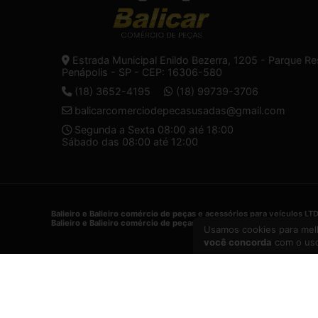
Estrada Municipal Enildo Bezerra, 1205 - Parque Re
Penápolis - SP - CEP: 16306-580
(18) 3652-4195
(18) 99739-3706
balicarcomerciodepecasusadas@gmail.com
Segunda a Sexta 08:00 até 18:00
Sábado das 08:00 até 12:00
Balieiro e Balieiro comércio de peças e acessórios para veículos LT
Balieiro e Balieiro comércio de peças e acessórios para veículos LT
Usamos cookies para melh
você concorda
com o uso