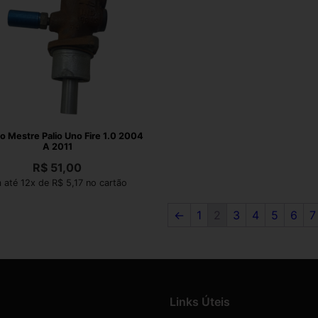
ro Mestre Palio Uno Fire 1.0 2004
A 2011
R$
51,00
 até 12x de R$ 5,17 no cartão
←
1
2
3
4
5
6
7
Links Úteis