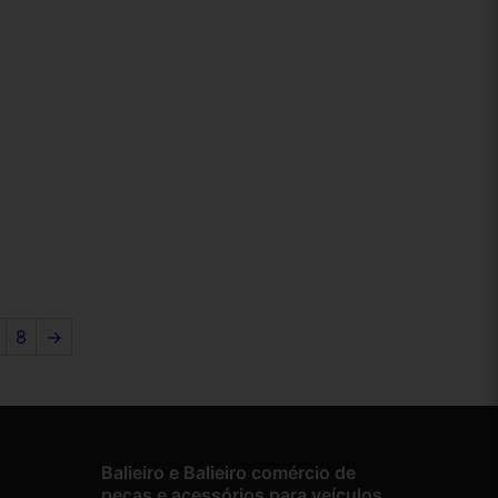
8
→
Balieiro e Balieiro comércio de
peças e acessórios para veículos