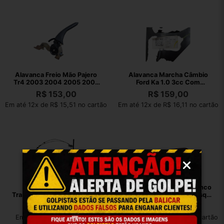
Alavanca Freio Mão Pajero
Alavanca Marcha Câmbio
Tr4 2003 2004 2005 2006
Ford Ka 1.0 3cc Com
2007 2008
Detalhes 14/19
R$
153,00
R$
159,00
Em até 12x de R$ 15,51 no cartão
Em até 12x de R$ 16,11 no cartão
Alavanca Marcha
Alavanca Regulagem Banco
Trambulador Ecosport 2008
Dianteiro Citroën C3 Esq
2009 2010 A 2012
2003/2011
R$
467,00
R$
22,00
Em até 12x de R$ 47,33 no
Em até 12x de R$ 2,23 no cartão