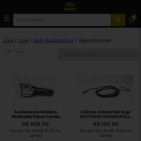
☰
0
Loja
/
Loja
/
Som Automotivo
/ Reprodutores
Filtro
Acabamento Moldura
Chicote Antena Fiat Argo
Multimídia Painel Corolla
2017/2020 00520445230
18/19 Completo
Original
R$
408,00
R$
105,00
Em até 12x de R$ 41,35 no
Em até 12x de R$ 10,64 no
cartão
cartão