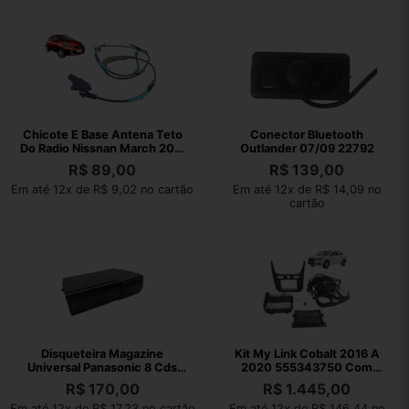
Chicote E Base Antena Teto
Conector Bluetooth
Do Radio Nissnan March 2011
Outlander 07/09 22792
A 15
R$
89,00
R$
139,00
Em até 12x de R$ 9,02 no cartão
Em até 12x de R$ 14,09 no
cartão
Disqueteira Magazine
Kit My Link Cobalt 2016 A
Universal Panasonic 8 Cds
2020 555343750 Com
Sem Teste
Chicote
R$
170,00
R$
1.445,00
Em até 12x de R$ 17,23 no cartão
Em até 12x de R$ 146,44 no