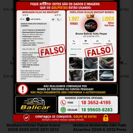
52096475 Original
R$
63,00
R$
72,00
Em até 12x de R$ 6,38 no cartão
Em até 12x de R$ 7,30 no cartão
Moldura Ford Ka Painel
Moldura Ford Ka Painel
Lateral Direito 2014 2015
Lateral Esq 2014 2015 2016 A
2016 A 2021 Preto
2021 Preto
R$
30,00
R$
30,00
Em até 12x de R$ 3,04 no cartão
Em até 12x de R$ 3,04 no cartão
Moldura Inferior Painel Azera
Moldura Multimídia 2din Palio
2008 2009 2010 2011 2012
Atractive 2009 A 2012 Preto