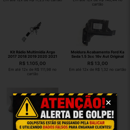
cartão
Kit Rádio Multimídia Argo
Moldura Acabamento Ford Ka
2017 2018 2019 2020 2021
Seda 1.5 3cc 16v Aut Original
R$
1.105,00
R$
13,00
Em até 12x de R$ 111,98 no
Em até 12x de R$ 1,32 no cartão
cartão
Moldura Acabamento
Moldura Doblo 02/08
Multimídia Ônix 17/19
735325024dx