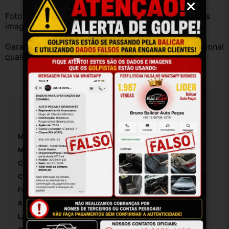
Fotos reais do produto. Peça exatamente igual à das 
imagens.
Garantia válida somente com instalação por profissional 
qualificado.
Especificações
Marca:
Fiat /jeep
Modelo:
Toro Compass Renegade
Conector De Saída:
1
Comprimento Do Cabo:
1
Frequência:
1
Altura Da Embalagem:
20
Largura Da Embalagem:
20