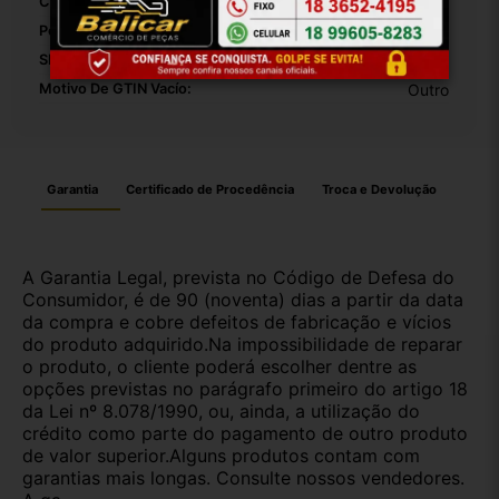
Comprimento Da Embalagem:
10
Peso Da Embalagem:
1000
SKU:
31010
Motivo De GTIN Vacío:
Outro
Garantia
Certificado de Procedência
Troca e Devolução
A Garantia Legal, prevista no Código de Defesa do
Consumidor, é de 90 (noventa) dias a partir da data
da compra e cobre defeitos de fabricação e vícios
do produto adquirido.Na impossibilidade de reparar
o produto, o cliente poderá escolher dentre as
opções previstas no parágrafo primeiro do artigo 18
da Lei nº 8.078/1990, ou, ainda, a utilização do
crédito como parte do pagamento de outro produto
de valor superior.Alguns produtos contam com
garantias mais longas. Consulte nossos vendedores.