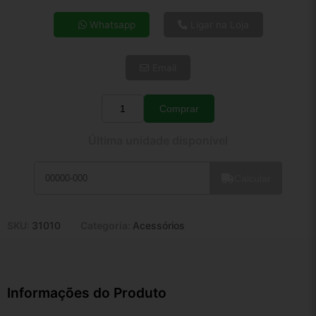
4x de R$ 38,52
Whatsapp
Ligar na Loja
5x de R$ 31,22
6x de R$ 26,33
Email
7x de R$ 22,78
8x de R$ 20,19
9x de R$ 18,18
Comprar
Quantidade
10x de R$ 16,49
Última unidade disponível
11x de R$ 15,18
12x de R$ 14,09
Calcular
SKU:
31010
Categoria:
Acessórios
Informações do Produto