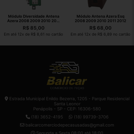
Módulo Diversidade Antena
Módulo Antena Azera Esq
Azera 2008 2009 2010 2011
2008 2009 2010 2011 2012
2012
R$
85,00
R$
68,00
Em até 12x de R$ 8,61 no cartão
Em até 12x de R$ 6,89 no cartão
Estrada Municipal Enildo Bezerra, 1205 - Parque Residencial
Santa Leonor
Penápolis - SP - CEP: 16306-580
(18) 3652-4195
(18) 99739-3706
balicarcomerciodepecasusadas@gmail.com
Segunda a Sexta 08:00 até 18:00