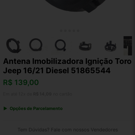
Antena Imobilizadora Ignição Toro
Jeep 16/21 Diesel 51865544
R$
139,00
Em até 12x de
R$ 14,09
no cartão
Opções de Parcelamento
1x de R$ 144,56
2x de R$ 74,37
Tem Dúvidas? Fale com nossos Vendedores
3x de R$ 50,04