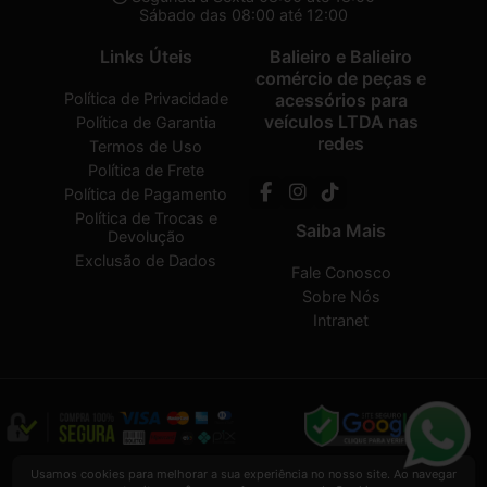
Sábado das 08:00 até 12:00
Links Úteis
Balieiro e Balieiro
comércio de peças e
Política de Privacidade
acessórios para
veículos LTDA nas
Política de Garantia
redes
Termos de Uso
Política de Frete
Política de Pagamento
Política de Trocas e
Saiba Mais
Devolução
Exclusão de Dados
Fale Conosco
Sobre Nós
Intranet
Balieiro e Balieiro comércio de peças e acessórios para veículos LTDA
2026
Usamos cookies para melhorar a sua experiência no nosso site. Ao navegar
CREATED BY
VAAPT