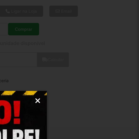
6x de R$ 2,65
8x de R$ 2,03
Ligar na Loja
Email
10x de R$ 1,66
12x de R$ 1,42
Comprar
Quantidade
 unidade disponível
Calcular
ceria