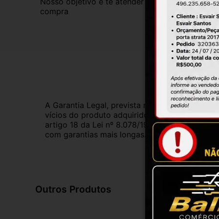
Nosso objetivo é te atender da melhor forma pos
compra
Gar
A Garantia Legal, prevista no Código de Defes
vícios do produto adquirido.Na impossibilidad
artigo 18 da Lei nº 8.078/1990, ou, ainda, a 
com garantias mais longas. Consulte nossos ve
Outros Produtos