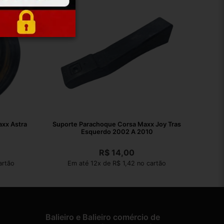
xx Astra
Suporte Parachoque Corsa Maxx Joy Tras
Esquerdo 2002 A 2010
R$
14,00
artão
Em até 12x de R$ 1,42 no cartão
Balieiro e Balieiro comércio de