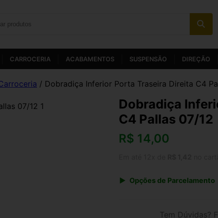
CARROCERIA
ACABAMENTOS
SUSPENSÃO
DIREÇÃO
Carroceria
/ Dobradiça Inferior Porta Traseira Direita C4 Pa
Dobradiça Inferi
C4 Pallas 07/12
R$
14,00
Em até 12x de
R$ 1,42
no cart
Opções de Parcelamento
1x de R$ 14,56
3x de R$ 5,04
Tem Dúvidas? F