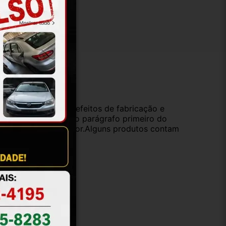
ução
da compra e cobre defeitos de fabricação e
s opções previstas no parágrafo primeiro do
oduto de valor superior.Alguns produtos contam