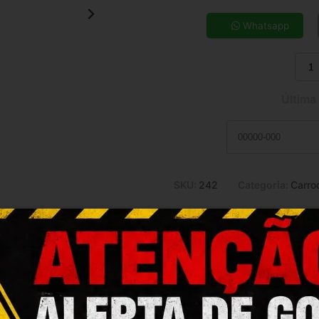
5x de R$ 3,14
7x de R$ 2,29
Whatsapp
9x de R$ 1,83
11x de R$ 1,53
Última
SKU:
242
Categoria:
Carro