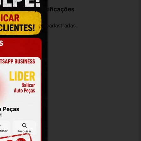
Especificações
em especificações cadastradas.