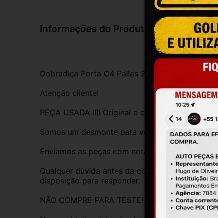
Informações do Produto
Dobradiça Porta C4 Pallas 2007 Inferior  Traseir
Atenção cliente!
PEÇA USADA !!!! Original e com garantia 
Somos um desmonte para veículos credenciad
Enviamos as peças com nota a Fiscal.
Qualquer dúvida antes da compra, fique a vonta
disposição para responder.
NÃO COMPRE PARA TESTE!