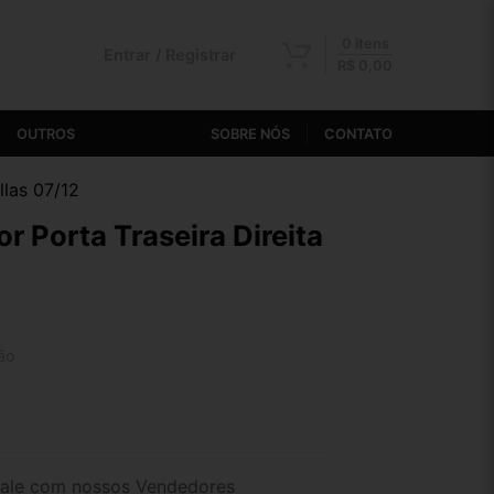
0 itens
Entrar / Registrar
R$
0,00
OUTROS
SOBRE NÓS
CONTATO
llas 07/12
or Porta Traseira Direita
ão
2x de R$ 7,49
4x de R$ 3,88
ale com nossos Vendedores