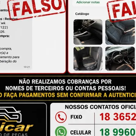
sível para que você fique satisfeito com a 
antia
Certificado de Procedência
Troca e Devol
a do Consumidor, é de 90 (noventa) dias a partir da data 
e de reparar o produto, o cliente poderá escolher dentre a
utilização do crédito como parte do pagamento de outro pr
ndedores. A ga...
Ler mais