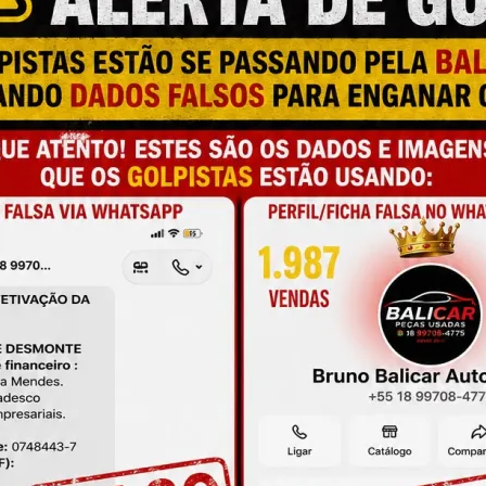
S
a Direita
o no DETRAN.
de para fazer perguntas, estamos a 