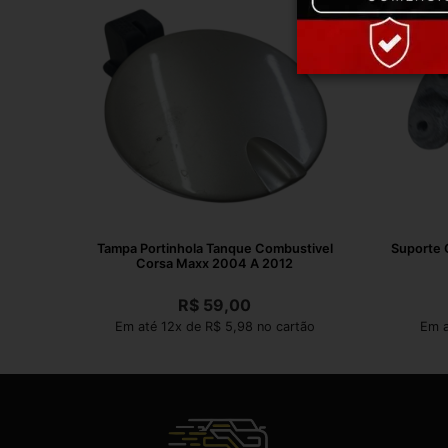
Tampa Portinhola Tanque Combustivel
Suporte 
Corsa Maxx 2004 A 2012
R$
59,00
Em até 12x de R$ 5,98 no cartão
Em a