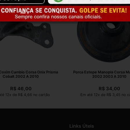
Coxim Cambio Corsa Onix Prisma
Porca Estepe Manopla Corsa Ma
Cobalt 2002 A 2010
2002 2003 A 2010
R$
46,00
R$
34,00
té 12x de R$ 4,66 no cartão
Em até 12x de R$ 3,45 no c
Links Úteis