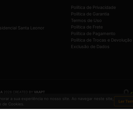
Política de Privacidade
Política de Garantia
Termos de Uso
Política de Frete
sidencial Santa Leonor
Política de Pagamento
Política de Trocas e Devolução
Exclusão de Dados
DA
2026 CREATED BY
VAAPT
DA
é uma empresa inscrita no CNPJ
12.657.574/0001-16
orar a sua experiência no nosso site. Ao navegar neste site,
Ler Ter
 de Cookies.