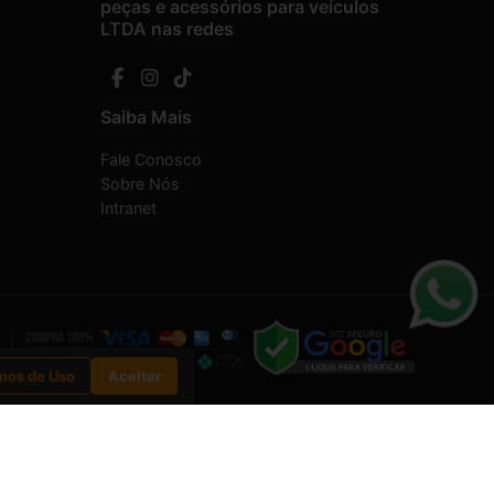
peças e acessórios para veículos
LTDA nas redes
Saiba Mais
Fale Conosco
Sobre Nós
Intranet
mos de Uso
Aceitar