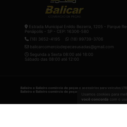
Estrada Municipal Enildo Bezerra, 1205 - Parque Re
Penápolis - SP - CEP: 16306-580
(18) 3652-4195
(18) 99739-3706
balicarcomerciodepecasusadas@gmail.com
Segunda a Sexta 08:00 até 18:00
Sábado das 08:00 até 12:00
Balieiro e Balieiro comércio de peças e acessórios para veículos LT
Balieiro e Balieiro comércio de peças e acessórios para veículos LT
Usamos cookies para melh
você concorda
com o uso