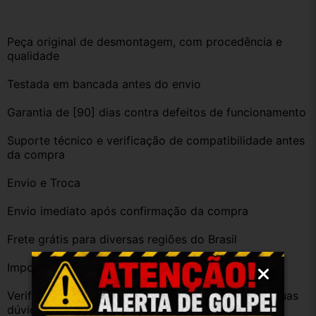
Peça original de desmontagem, com procedência e 
qualidade
Testada em bancada antes do envio
Garantia de [90] dias contra defeitos de funcionamento
Suporte técnico e verificação de compatibilidade antes 
da compra
Envio e Troca
Envio imediato após confirmação da compra
Frete grátis para diversas regiões do Brasil
Importante
Verifique a compatibilidade com seu veículo. Tire suas 
dúvidas no campo de perguntas!