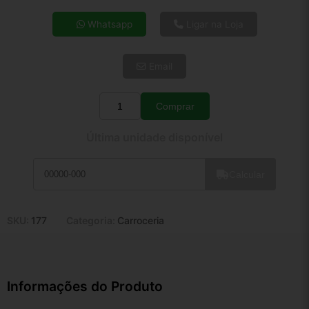
4x de R$ 4,71
Whatsapp
Ligar na Loja
5x de R$ 3,82
6x de R$ 3,22
Email
7x de R$ 2,79
8x de R$ 2,47
9x de R$ 2,22
Comprar
Quantidade
10x de R$ 2,02
Última unidade disponível
11x de R$ 1,86
12x de R$ 1,72
Calcular
SKU:
177
Categoria:
Carroceria
Informações do Produto