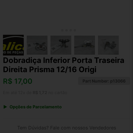
Dobradiça Inferior Porta Traseira
Direita Prisma 12/16 Origi
R$
17,00
Part Number:
p13066
Em até 12x de
R$ 1,72
no cartão
Opções de Parcelamento
1x de R$ 17,68
2x de R$ 9,10
Tem Dúvidas? Fale com nossos Vendedores
3x de R$ 6,12