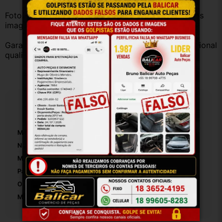
Fotos reais do produto. Peça exatamente igual à das 
imagens.
Garantia válida somente com instalação por profissional 
qualificado.
Especificações
Marca:
Chevrolet
Número De Peça:
P13066
Material Da Dobradiça De Porta Para Carro:
Aço
Pasador E Buchas Incluídos:
False
Origem:
Brasil
Modelo:
Prisma