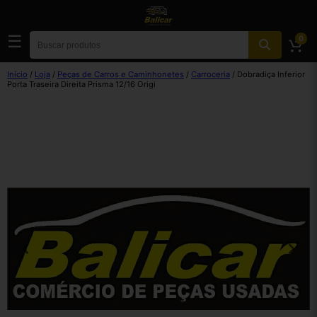
☰
0
Início
/
Loja
/
Peças de Carros e Caminhonetes
/
Carroceria
/ Dobradiça Inferior
Porta Traseira Direita Prisma 12/16 Origi