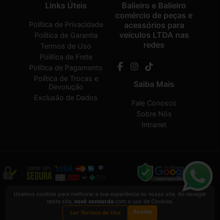
Links Úteis
Balieiro e Balieiro
comércio de peças e
Política de Privacidade
acessórios para
veículos LTDA nas
Política de Garantia
redes
Termos de Uso
Política de Frete
Política de Pagamento
Política de Trocas e
Saiba Mais
Devolução
Exclusão de Dados
Fale Conosco
Sobre Nós
Intranet
Balieiro e Balieiro comércio de peças e acessórios para veículos LTDA
2026
Usamos cookies para melhorar a sua experiência no nosso site. Ao navegar
CREATED BY
VAAPT
neste site,
você concorda
com o uso de Cookies.
Balieiro e Balieiro comércio de peças e acessórios para veículos LTDA
é uma
Aceitar
empresa inscrita no CNPJ
12.657.574/0001-16
Ler Termos de Uso