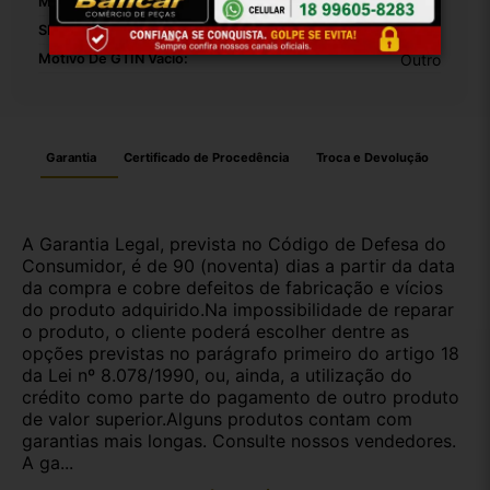
Modelo:
Hb20x
SKU:
26716
Motivo De GTIN Vacío:
Outro
Garantia
Certificado de Procedência
Troca e Devolução
A Garantia Legal, prevista no Código de Defesa do
Consumidor, é de 90 (noventa) dias a partir da data
da compra e cobre defeitos de fabricação e vícios
do produto adquirido.Na impossibilidade de reparar
o produto, o cliente poderá escolher dentre as
opções previstas no parágrafo primeiro do artigo 18
da Lei nº 8.078/1990, ou, ainda, a utilização do
crédito como parte do pagamento de outro produto
de valor superior.Alguns produtos contam com
garantias mais longas. Consulte nossos vendedores.
A ga...