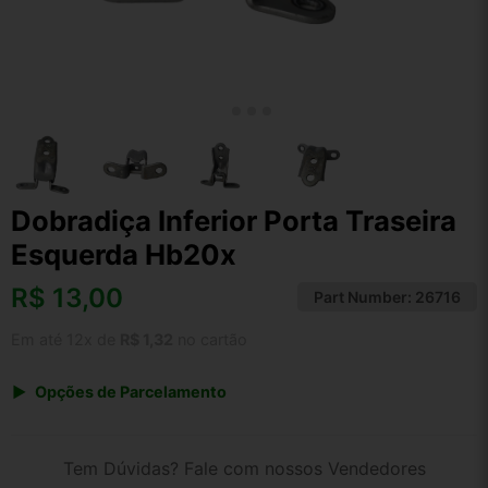
Dobradiça Inferior Porta Traseira
Esquerda Hb20x
R$
13,00
Part Number:
26716
Em até 12x de
R$ 1,32
no cartão
Opções de Parcelamento
1x de R$ 13,52
2x de R$ 6,96
Tem Dúvidas? Fale com nossos Vendedores
3x de R$ 4,68