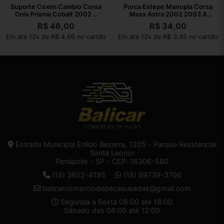
Suporte Coxim Cambio Corsa
Porca Estepe Manopla Corsa
Onix Prisma Cobalt 2002 A
Maxx Astra 2002 2003 A
2010
2010
R$
46,00
R$
34,00
Em até 12x de R$ 4,66 no cartão
Em até 12x de R$ 3,45 no cartão
Estrada Municipal Enildo Bezerra, 1205 - Parque Residencial
Santa Leonor
Penápolis - SP - CEP: 16306-580
(18) 3652-4195
(18) 99739-3706
balicarcomerciodepecasusadas@gmail.com
Segunda a Sexta 08:00 até 18:00
Sábado das 08:00 até 12:00