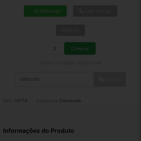
4x de R$ 3,60
Whatsapp
Ligar na Loja
5x de R$ 2,92
6x de R$ 2,46
Email
7x de R$ 2,13
8x de R$ 1,89
9x de R$ 1,70
Comprar
Quantidade
10x de R$ 1,54
Última unidade disponível
11x de R$ 1,42
12x de R$ 1,32
Calcular
SKU:
26716
Categoria:
Carroceria
Informações do Produto