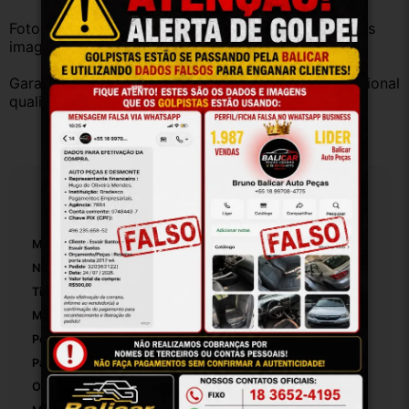
Fotos reais do produto. Peça exatamente igual à das 
imagens.
Garantia válida somente com instalação por profissional 
qualificado.
Especificações
Marca:
Hyundai
Número De Peça:
26716
Tipo De Veículo:
Carro/Caminhonete
Material Da Dobradiça De Porta Para Carro:
Ferro
Posição Da Dobradiça De Porta Para Carro:
Traseiro
Pasador E Buchas Incluídos:
False
Origem:
Brasileiro