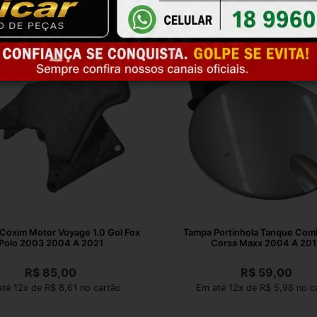
Coxim Motor Voyage 1.0 Gol Fox
Tampa Portinhola Tanque Comb
Polo 2003 2004 A 2021
Corsa Maxx 2004 A 201
R$
85,00
R$
59,00
té 12x de R$ 8,61 no cartão
Em até 12x de R$ 5,98 no c