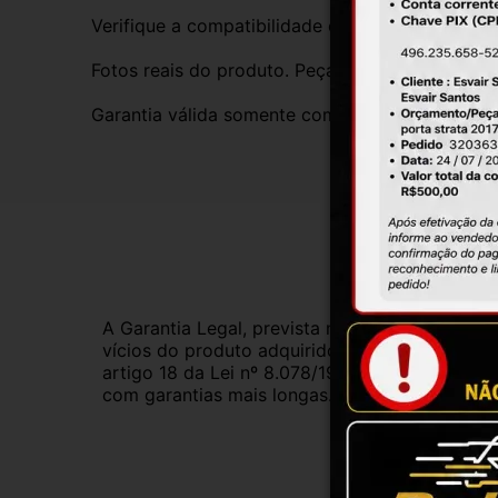
Verifique a compatibilidade com seu veículo. T
Fotos reais do produto. Peça exatamente igual 
Garantia válida somente com instalação por prof
Gar
A Garantia Legal, prevista no Código de Defes
vícios do produto adquirido.Na impossibilidad
artigo 18 da Lei nº 8.078/1990, ou, ainda, a 
com garantias mais longas. Consulte nossos ve