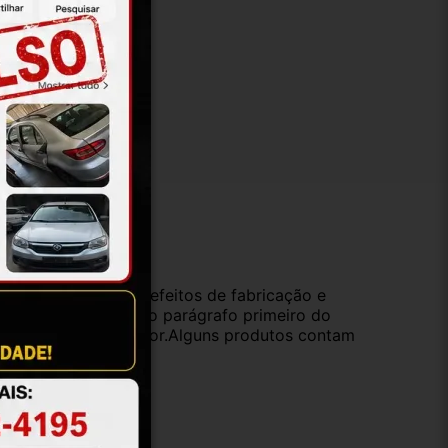
ução
da compra e cobre defeitos de fabricação e
s opções previstas no parágrafo primeiro do
oduto de valor superior.Alguns produtos contam