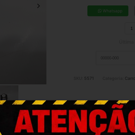
5x de R$ 2,92
7x de R$ 2,13
Whatsapp
9x de R$ 1,70
11x de R$ 1,42
Última
SKU:
5571
Categoria:
Carro