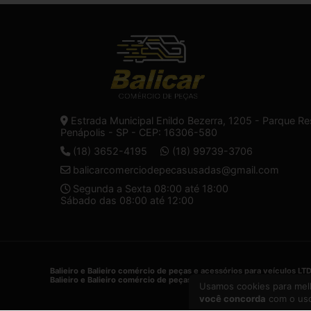
Estrada Municipal Enildo Bezerra, 1205 - Parque Re
Penápolis - SP - CEP: 16306-580
(18) 3652-4195
(18) 99739-3706
balicarcomerciodepecasusadas@gmail.com
Segunda a Sexta 08:00 até 18:00
Sábado das 08:00 até 12:00
Balieiro e Balieiro comércio de peças e acessórios para veículos LT
Balieiro e Balieiro comércio de peças e acessórios para veículos LT
Usamos cookies para melh
você concorda
com o uso