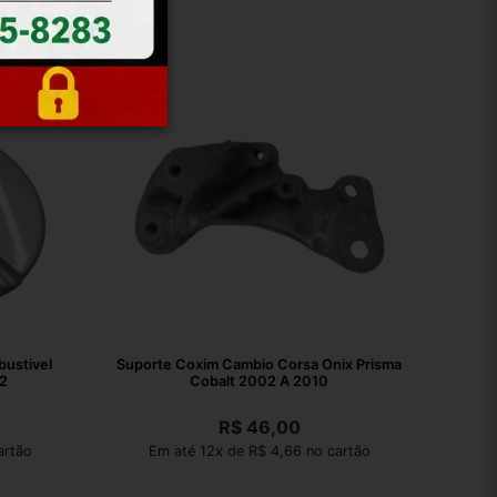
ustivel
Suporte Coxim Cambio Corsa Onix Prisma
2
Cobalt 2002 A 2010
R$
46,00
artão
Em até 12x de R$ 4,66 no cartão