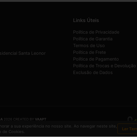
Links Úteis
Política de Privacidade
Política de Garantia
Termos de Uso
Política de Frete
sidencial Santa Leonor
Política de Pagamento
Política de Trocas e Devolução
Exclusão de Dados
DA
2026 CREATED BY
VAAPT
DA
é uma empresa inscrita no CNPJ
12.657.574/0001-16
orar a sua experiência no nosso site. Ao navegar neste site,
Ler Ter
 de Cookies.