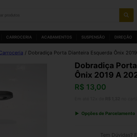
CARROCERIA
ACABAMENTOS
SUSPENSÃO
DIREÇÃO
Carroceria
/ Dobradiça Porta Dianteira Esquerda Ônix 2019
Dobradiça Porta
Ônix 2019 A 202
R$
13,00
Em até 12x de
R$ 1,32
no cart
Opções de Parcelamento
1x de R$ 13,52
3x de R$ 4,68
Tem Dúvidas? F