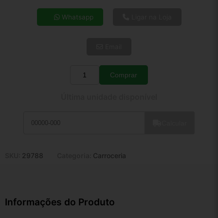
4x de R$ 17,46
Whatsapp
Ligar na Loja
5x de R$ 14,15
6x de R$ 11,93
Email
7x de R$ 10,32
8x de R$ 9,15
9x de R$ 8,24
Comprar
Quantidade
10x de R$ 7,47
Última unidade disponível
11x de R$ 6,88
12x de R$ 6,38
Calcular
SKU:
29788
Categoria:
Carroceria
Informações do Produto