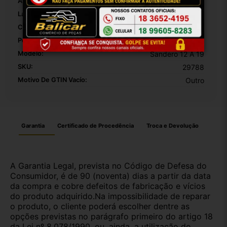
Altura Da Embalagem:
30
Largura Da Embalagem:
20
Comprimento Da Embalagem:
10
Peso Da Embalagem:
1000
Modelo:
Sandero 12 A 19
SKU:
29788
Motivo De GTIN Vacío:
Outro
Garantia
Certificado de Procedência
Troca e Devolução
A Garantia Legal, prevista no Código de Defesa do
Consumidor, é de 90 (noventa) dias a partir da data
da compra e cobre defeitos de fabricação e vícios
do produto adquirido.Na impossibilidade de reparar
o produto, o cliente poderá escolher dentre as
opções previstas no parágrafo primeiro do artigo 18
da Lei nº 8.078/1990, ou, ainda, a utilização do