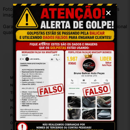
Fotos reais do produto. Peça exatamente igual à das 
imagens.
Garantia válida somente com instalação por profissional 
qualificado.
Especificações
Marca:
Renault
Número De Peça:
599554
Tipo De Veículo:
Carro/Caminhonete
Material Da Dobradiça De Porta Para Carro:
Ferro
Posição Da Dobradiça De Porta Para Carro:
Traseiro Direito
Pasador E Buchas Incluídos:
False
Origem:
Brasil