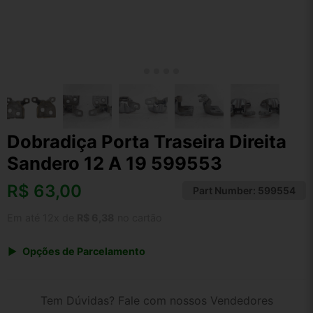
Dobradiça Porta Traseira Direita
Sandero 12 A 19 599553
R$
63,00
Part Number:
599554
Em até 12x de
R$ 6,38
no cartão
Opções de Parcelamento
1x de R$ 65,52
2x de R$ 33,71
Tem Dúvidas? Fale com nossos Vendedores
3x de R$ 22,68