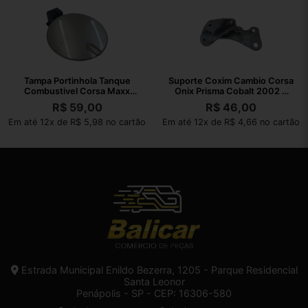
Tampa Portinhola Tanque
Suporte Coxim Cambio Corsa
Combustivel Corsa Maxx
Onix Prisma Cobalt 2002 A
2004 A 2012
2010
R$
59,00
R$
46,00
Em até 12x de R$ 5,98 no cartão
Em até 12x de R$ 4,66 no cartão
Estrada Municipal Enildo Bezerra, 1205 - Parque Residencial
Santa Leonor
Penápolis - SP - CEP: 16306-580