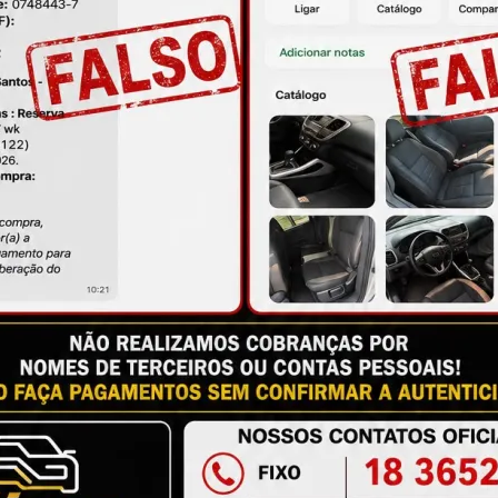
ire suas dúvidas no campo de perguntas!
à das imagens.
issional qualificado.
antia
Certificado de Procedência
Troca e Devol
a do Consumidor, é de 90 (noventa) dias a partir da data 
e de reparar o produto, o cliente poderá escolher dentre a
utilização do crédito como parte do pagamento de outro pr
ndedores. A ga...
Ler mais