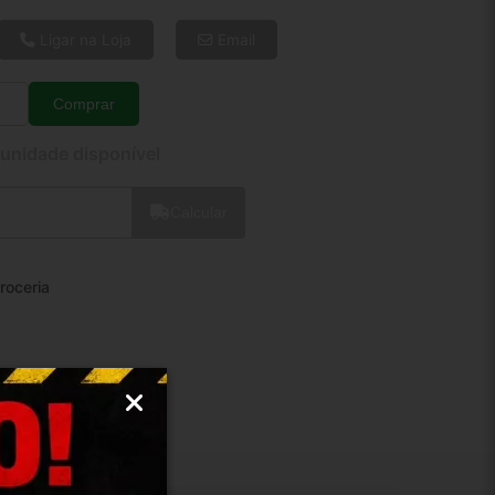
6x de R$ 5,49
8x de R$ 4,21
Ligar na Loja
Email
10x de R$ 3,44
12x de R$ 2,94
Comprar
Quantidade
 unidade disponível
Calcular
roceria