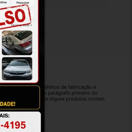
ução
da compra e cobre defeitos de fabricação e
s opções previstas no parágrafo primeiro do
oduto de valor superior.Alguns produtos contam