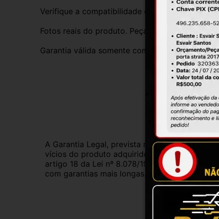
Verifique a compatibilidade com seu veículo. T
Fotos reais do produto. Peça exatamente igual 
Garantia válida somente com instalação por prof
Gar
A Garantia Legal, prevista no Código de Defes
vícios do produto adquirido.Na impossibilidad
artigo 18 da Lei nº 8.078/1990, ou, ainda, a 
com garantias mais longas. Consulte nossos ve