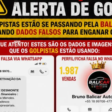
M
N
M
a e qualidade
P
C
P
O
onamento
O
de antes da compra
M
A
L
C
P
M
S