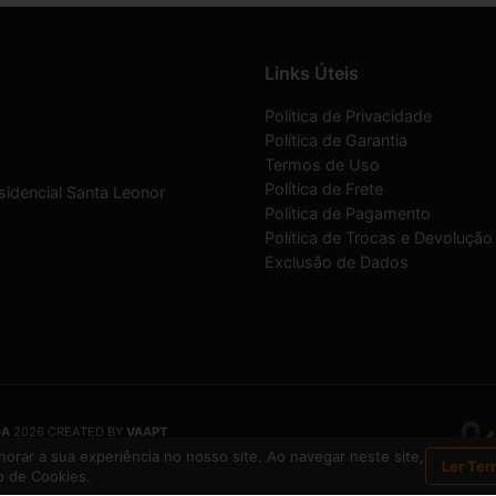
Links Úteis
Política de Privacidade
Política de Garantia
Termos de Uso
Política de Frete
sidencial Santa Leonor
Política de Pagamento
Política de Trocas e Devolução
Exclusão de Dados
DA
2026 CREATED BY
VAAPT
DA
é uma empresa inscrita no CNPJ
12.657.574/0001-16
orar a sua experiência no nosso site. Ao navegar neste site,
Ler Ter
 de Cookies.