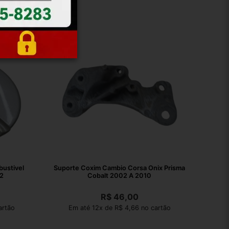
ustivel
Suporte Coxim Cambio Corsa Onix Prisma
2
Cobalt 2002 A 2010
R$
46,00
artão
Em até 12x de R$ 4,66 no cartão