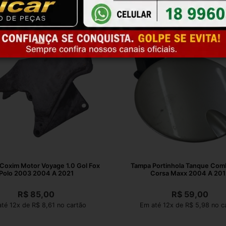
Coxim Motor Voyage 1.0 Gol Fox
Tampa Portinhola Tanque Comb
Polo 2003 2004 A 2021
Corsa Maxx 2004 A 201
R$
85,00
R$
59,00
té 12x de R$ 8,61 no cartão
Em até 12x de R$ 5,98 no c