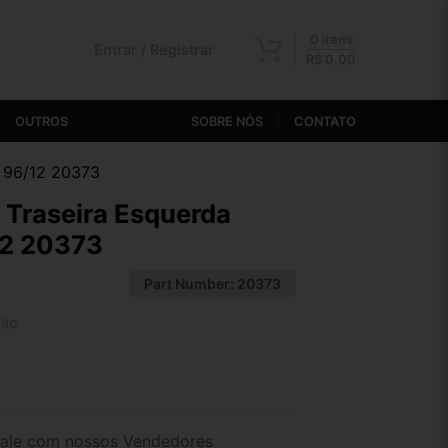
0 itens
Entrar / Registrar
R$
0,00
OUTROS
SOBRE NÓS
CONTATO
a 96/12 20373
 Traseira Esquerda
12 20373
Part Number:
20373
tão
2x de R$ 15,52
4x de R$ 8,04
ale com nossos Vendedores