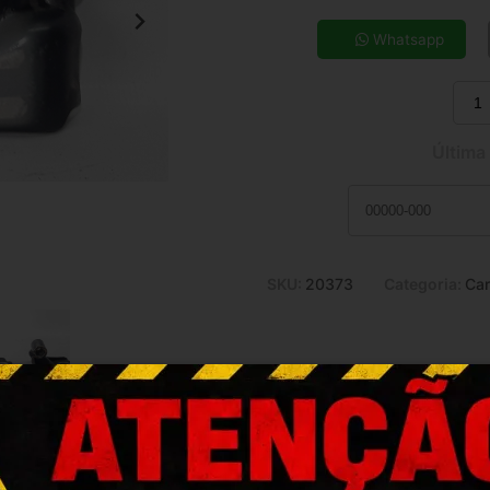
5x de R$ 6,51
7x de R$ 4,75
Whatsapp
9x de R$ 3,79
11x de R$ 3,17
Última
SKU:
20373
Categoria:
Car