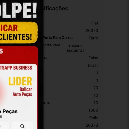
Especificações
arca:
Fiat
úmero De Peça:
20373
aterial Da Dobradiça De Porta Para Carro:
Ferro
osição Da Dobradiça De Porta Para
Traseira
arro:
Esquerda
asador E Buchas Incluídos:
False
rigem:
Brasil
EM:
1
PN:
1
ltura Da Embalagem:
20
argura Da Embalagem:
10
omprimento Da Embalagem:
10
eso Da Embalagem:
1000
odelo:
Palio
KU:
20373