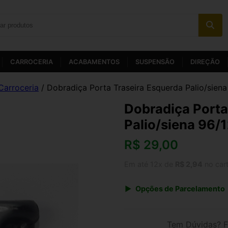
CARROCERIA
ACABAMENTOS
SUSPENSÃO
DIREÇÃO
Carroceria
/ Dobradiça Porta Traseira Esquerda Palio/sien
Dobradiça Porta
Palio/siena 96/
R$
29,00
Em até 12x de
R$ 2,94
no car
Opções de Parcelamento
1x de R$ 30,16
3x de R$ 10,44
Tem Dúvidas? F