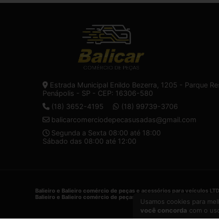
Estrada Municipal Enildo Bezerra, 1205 - Parque Re
Penápolis - SP - CEP: 16306-580
(18) 3652-4195
(18) 99739-3706
balicarcomerciodepecasusadas@gmail.com
Segunda a Sexta 08:00 até 18:00
Sábado das 08:00 até 12:00
Balieiro e Balieiro comércio de peças e acessórios para veículos LT
Balieiro e Balieiro comércio de peças e acessórios para veículos LT
Usamos cookies para melh
você concorda
com o uso