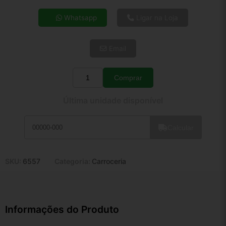
4x de R$ 22,17
Whatsapp
Ligar na Loja
5x de R$ 17,97
6x de R$ 15,15
Email
7x de R$ 13,11
8x de R$ 11,62
9x de R$ 10,46
Comprar
Quantidade
10x de R$ 9,49
Última unidade disponível
11x de R$ 8,74
12x de R$ 8,11
Calcular
SKU:
6557
Categoria:
Carroceria
Informações do Produto