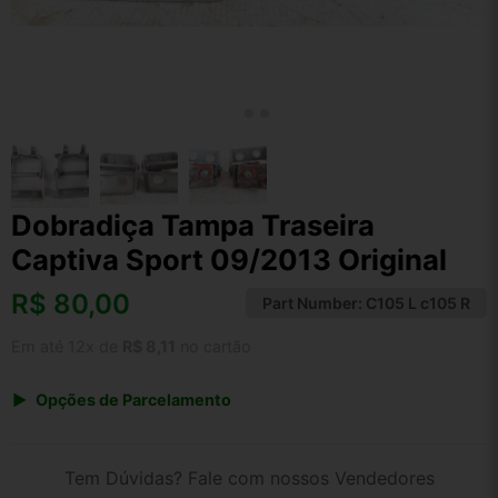
Dobradiça Tampa Traseira
Captiva Sport 09/2013 Original
R$
80,00
Part Number:
C105 L c105 R
Em até 12x de
R$ 8,11
no cartão
Opções de Parcelamento
1x de R$ 83,20
2x de R$ 42,80
Tem Dúvidas? Fale com nossos Vendedores
3x de R$ 28,80