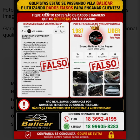
Fotos reais do produto. Peça exatamente igual à das 
imagens.
Garantia válida somente com instalação por profissional 
qualificado.
Especificações
Marca:
Gm
Número De Peça:
C105 L C105 R
Lado:
Ambos Lados
Material:
Ferro
Origem:
Brasil
SKU:
6557