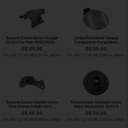
Suporte Coxim Motor Voyage
Tampa Portinhola Tanque
1.0 Gol Fox Polo 2003 2004 A
Combustivel Corsa Maxx
2021
2004 A 2012
R$
85,00
R$
59,00
Em até 12x de R$ 8,61 no cartão
Em até 12x de R$ 5,98 no cartão
Suporte Coxim Cambio Corsa
Porca Estepe Manopla Corsa
Onix Prisma Cobalt 2002 A
Maxx Astra 2002 2003 A
2010
2010
R$
46,00
R$
34,00
Em até 12x de R$ 4,66 no cartão
Em até 12x de R$ 3,45 no cartão