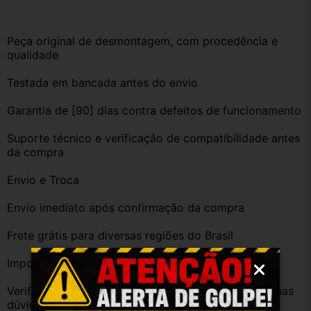
Peça original de desmontagem, com procedência e 
qualidade
Testada em bancada antes do envio
Garantia de [90] dias contra defeitos de funcionamento
Suporte técnico e verificação de compatibilidade antes 
da compra
Envio e Troca
Envio imediato após confirmação da compra
Frete grátis para diversas regiões do Brasil
Importante
Verifique a compatibilidade com seu veículo. Tire suas 
dúvidas no campo de perguntas!