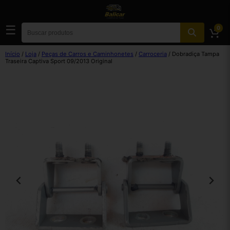
☰
0
Início
/
Loja
/
Peças de Carros e Caminhonetes
/
Carroceria
/ Dobradiça Tampa
Traseira Captiva Sport 09/2013 Original