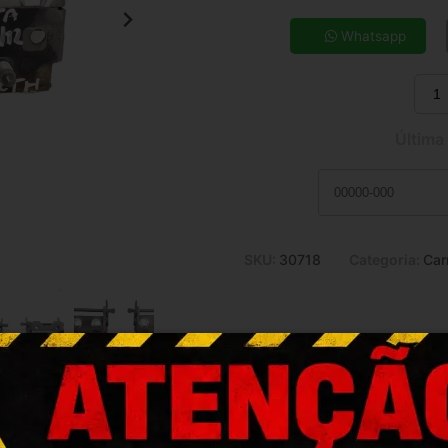
5x de R$ 15,95
7x de R$ 11,64
Whatsapp
9x de R$ 9,28
11x de R$ 7,75
Última
SKU:
30718
Categoria:
Car