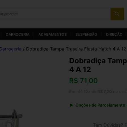
CARROCERIA
ACABAMENTOS
SUSPENSÃO
DIREÇÃO
Carroceria
/ Dobradiça Tampa Traseira Fiesta Hatch 4 A 12
Dobradiça Tampa
4 A 12
R$
71,00
Em até 12x de
R$ 7,20
no cart
Opções de Parcelamento
1x de R$ 73,84
3x de R$ 25,56
Tem Dúvidas? F