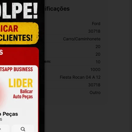
Especificações
arca:
Ford
úmero De Peça:
30718
ipo De Veículo:
Carro/Caminhonete
ltura Da Embalagem:
20
argura Da Embalagem:
20
omprimento Da Embalagem:
10
eso Da Embalagem:
1000
odelo:
Fiesta Rocan 04 A 12
KU:
30718
otivo De GTIN Vacío:
Outro