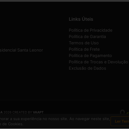
Links Úteis
Política de Privacidade
Política de Garantia
Termos de Uso
Política de Frete
sidencial Santa Leonor
Política de Pagamento
Política de Trocas e Devolução
Exclusão de Dados
DA
2026 CREATED BY
VAAPT
DA
é uma empresa inscrita no CNPJ
12.657.574/0001-16
orar a sua experiência no nosso site. Ao navegar neste site,
Ler Ter
 de Cookies.