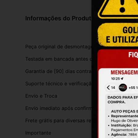
Informações do Produto
Peça original de desmontagem, com procedênci
Testada em bancada antes do envio
Garantia de [90] dias contra defeitos de funci
Suporte técnico e verificação de compatibilida
Envio e Troca
Envio imediato após confirmação da compra
Frete grátis para diversas regiões do Brasil
Importante