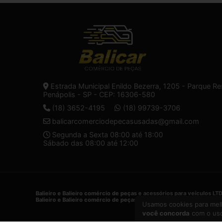
Estrada Municipal Enildo Bezerra, 1205 - Parque Re
Penápolis - SP - CEP: 16306-580
(18) 3652-4195
(18) 99739-3706
balicarcomerciodepecasusadas@gmail.com
Segunda a Sexta 08:00 até 18:00
Sábado das 08:00 até 12:00
Balieiro e Balieiro comércio de peças e acessórios para veículos LT
Balieiro e Balieiro comércio de peças e acessórios para veículos LT
Usamos cookies para melh
você concorda
com o uso