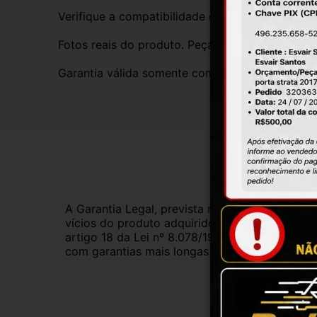
Verifique a compatibilidade com seu veículo. T
Fotos reais do produto. Peça exatamente igual 
Garantia válida somente com instalação por prof
Gar
A Garantia Legal, prevista no Código de Defes
vícios do produto adquirido.Na impossibilidad
artigo 18 da Lei nº 8.078/1990, ou, ainda, a 
com garantias mais longas. Consulte nossos ve