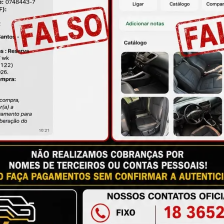
ire suas dúvidas no campo de perguntas!
à das imagens.
issional qualificado.
antia
Certificado de Procedência
Troca e Devol
a do Consumidor, é de 90 (noventa) dias a partir da data 
e de reparar o produto, o cliente poderá escolher dentre a
utilização do crédito como parte do pagamento de outro pr
ndedores. A ga...
Ler mais