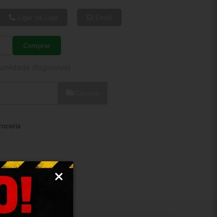
6x de R$ 13,45
8x de R$ 10,32
Ligar na Loja
Email
10x de R$ 8,42
12x de R$ 7,20
Comprar
Quantidade
 unidade disponível
Calcular
roceria