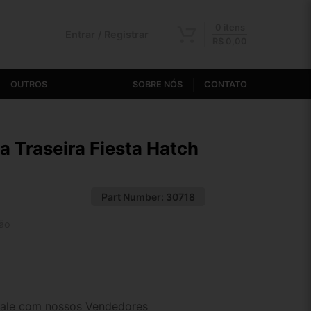
0 itens
Entrar / Registrar
R$
0,00
OUTROS
SOBRE NÓS
CONTATO
 Traseira Fiesta Hatch
Part Number:
30718
ão
2x de R$ 37,99
4x de R$ 19,68
ale com nossos Vendedores