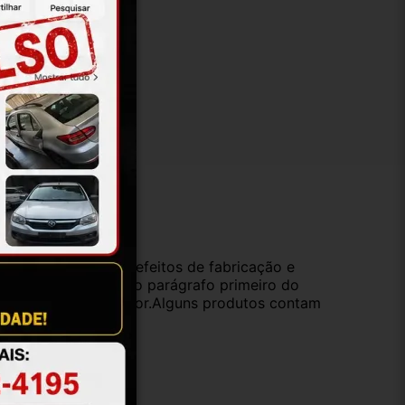
ução
da compra e cobre defeitos de fabricação e
s opções previstas no parágrafo primeiro do
oduto de valor superior.Alguns produtos contam