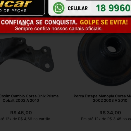
Coxim Cambio Corsa Onix Prisma
Porca Estepe Manopla Corsa Ma
Cobalt 2002 A 2010
2002 2003 A 2010
R$
46,00
R$
34,00
té 12x de R$ 4,66 no cartão
Em até 12x de R$ 3,45 no c