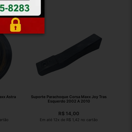
xx Astra
Suporte Parachoque Corsa Maxx Joy Tras
Esquerdo 2002 A 2010
R$
14,00
artão
Em até 12x de R$ 1,42 no cartão