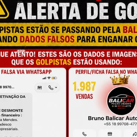
M
N
T
a e qualidade
A
L
C
onamento
P
M
de antes da compra
S
M