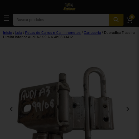
☰
0
Início
/
Loja
/
Peças de Carros e Caminhonetes
/
Carroceria
/ Dobradiça Traseira
Direita Inferior Audi A3 99 A 6 4b0833412