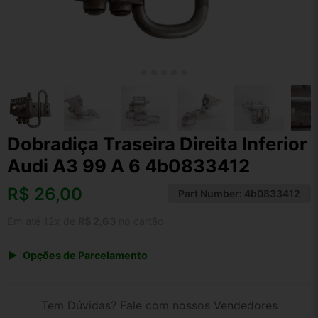
Dobradiça Traseira Direita Inferior
Audi A3 99 A 6 4b0833412
R$
26,00
Part Number:
4b0833412
Em até 12x de
R$ 2,63
no cartão
Opções de Parcelamento
1x de R$ 27,04
2x de R$ 13,91
Tem Dúvidas? Fale com nossos Vendedores
3x de R$ 9,36