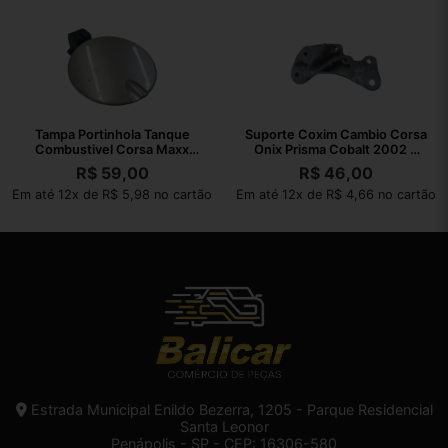
Tampa Portinhola Tanque
Suporte Coxim Cambio Corsa
Combustivel Corsa Maxx
Onix Prisma Cobalt 2002 A
2004 A 2012
2010
R$
59,00
R$
46,00
Em até 12x de R$ 5,98 no cartão
Em até 12x de R$ 4,66 no cartão
Estrada Municipal Enildo Bezerra, 1205 - Parque Residencial
Santa Leonor
Penápolis - SP - CEP: 16306-580