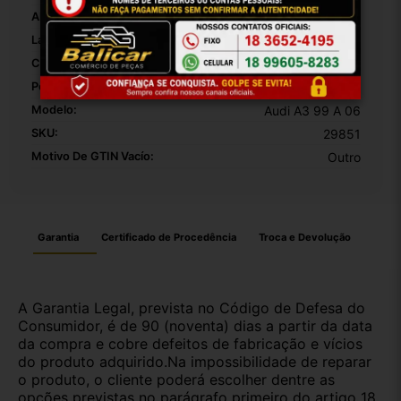
Altura Da Embalagem:
30
Largura Da Embalagem:
20
Comprimento Da Embalagem:
10
Peso Da Embalagem:
1000
Modelo:
Audi A3 99 A 06
SKU:
29851
Motivo De GTIN Vacío:
Outro
Garantia
Certificado de Procedência
Troca e Devolução
A Garantia Legal, prevista no Código de Defesa do
Consumidor, é de 90 (noventa) dias a partir da data
da compra e cobre defeitos de fabricação e vícios
do produto adquirido.Na impossibilidade de reparar
o produto, o cliente poderá escolher dentre as
opções previstas no parágrafo primeiro do artigo 18