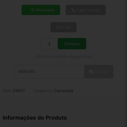
4x de R$ 7,21
Whatsapp
Ligar na Loja
5x de R$ 5,84
6x de R$ 4,92
Email
7x de R$ 4,26
8x de R$ 3,78
9x de R$ 3,40
Comprar
Quantidade
10x de R$ 3,08
Última unidade disponível
11x de R$ 2,84
12x de R$ 2,63
Calcular
SKU:
29851
Categoria:
Carroceria
Informações do Produto