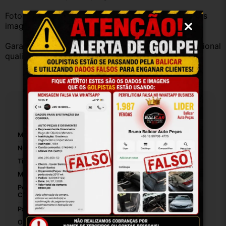
Fotos reais do produto. Peça exatamente igual à das 
imagens.
Garantia válida somente com instalação por profissional 
qualificado.
Especificações
Marca:
Audi
Número De Peça:
4b0833412
Tipo De Veículo:
Carro/Caminhonete
Material Da Dobradiça De Porta Para Carro:
Ferro
Posição Da Dobradiça De Porta Para
Traseira Direita
Carro:
Inferior
Pasador E Buchas Incluídos:
False
Origem:
Brasil