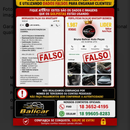
Fotos reais do produto. Peça exatamente igual à das 
imagens.
Garantia válida somente com instalação por profissional 
qualificado.
Especificações
Marca:
Gn
Número De Peça:
6232
Pasador E Buchas Incluídos:
False
Origem:
Brasil
SKU:
6232