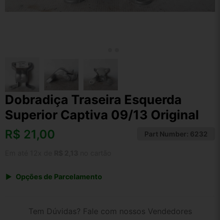
Dobradiça Traseira Esquerda
Superior Captiva 09/13 Original
R$
21,00
Part Number:
6232
Em até 12x de
R$ 2,13
no cartão
Opções de Parcelamento
1x de R$ 21,84
2x de R$ 11,24
Tem Dúvidas? Fale com nossos Vendedores
3x de R$ 7,56