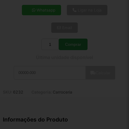
4x de R$ 5,82
Whatsapp
Ligar na Loja
5x de R$ 4,72
6x de R$ 3,98
Email
7x de R$ 3,44
8x de R$ 3,05
9x de R$ 2,75
Comprar
Quantidade
10x de R$ 2,49
Última unidade disponível
11x de R$ 2,29
12x de R$ 2,13
Calcular
SKU:
6232
Categoria:
Carroceria
Informações do Produto