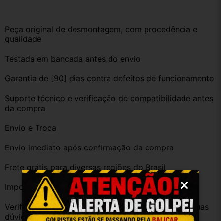
Peça original de desmontagem, com procedência e 
qualidade
Testada em bancada antes do envio
Garantia de [90] dias contra defeitos de funcionamento
Suporte técnico e verificação de compatibilidade antes 
da compra
Envio e Troca
Envio imediato após confirmação da compra
Frete grátis para diversas regiões do Brasil
Importante
Verifique a compatibilidade com seu veículo. Tire suas 
dúvidas no campo de perguntas!