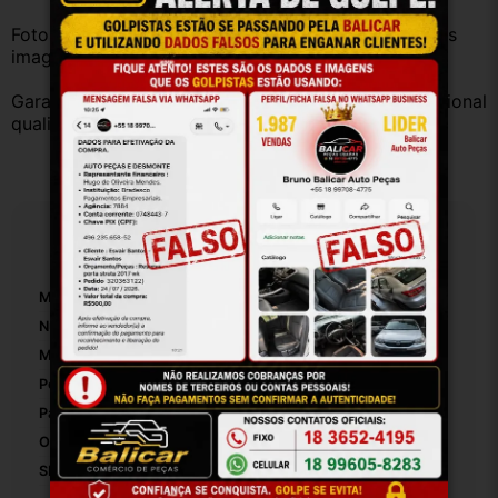
Fotos reais do produto. Peça exatamente igual à das 
imagens.
Garantia válida somente com instalação por profissional 
qualificado.
Especificações
Marca:
Fiat
Número De Peça:
8283
Material Da Dobradiça De Porta Para Carro:
Metal
Posição Da Dobradiça De Porta Para Carro:
Dianteira Direita
Pasador E Buchas Incluídos:
False
Origem:
Brasil
SKU:
8283