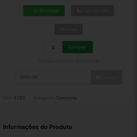
4x de R$ 17,46
Whatsapp
Ligar na Loja
5x de R$ 14,15
6x de R$ 11,93
Email
7x de R$ 10,32
8x de R$ 9,15
9x de R$ 8,24
Comprar
Quantidade
10x de R$ 7,47
Última unidade disponível
11x de R$ 6,88
12x de R$ 6,38
Calcular
SKU:
8283
Categoria:
Carroceria
Informações do Produto