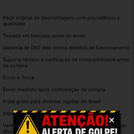
Peça original de desmontagem, com procedência e 
qualidade
Testada em bancada antes do envio
Garantia de [90] dias contra defeitos de funcionamento
Suporte técnico e verificação de compatibilidade antes 
da compra
Envio e Troca
Envio imediato após confirmação da compra
Frete grátis para diversas regiões do Brasil
Importante
Verifique a compatibilidade com seu veículo. Tire suas 
dúvidas no campo de perguntas!