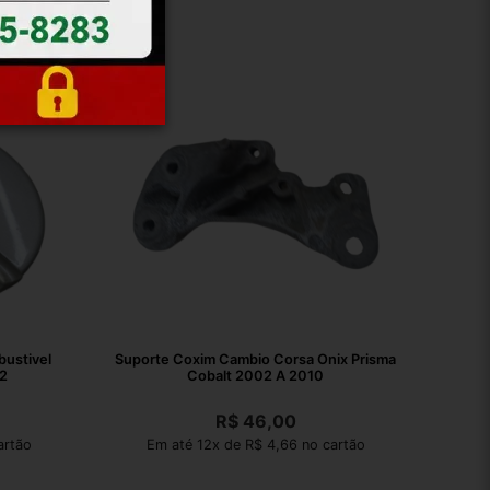
ustivel
Suporte Coxim Cambio Corsa Onix Prisma
2
Cobalt 2002 A 2010
R$
46,00
artão
Em até 12x de R$ 4,66 no cartão