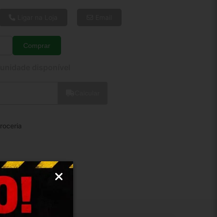
6x de R$ 21,59
8x de R$ 16,56
Ligar na Loja
Email
10x de R$ 13,53
12x de R$ 11,55
Comprar
Quantidade
 unidade disponível
Calcular
roceria