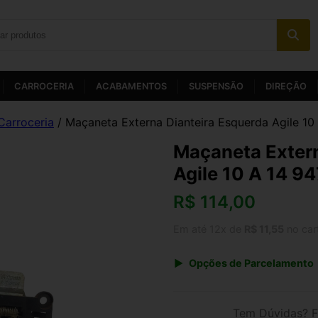
CARROCERIA
ACABAMENTOS
SUSPENSÃO
DIREÇÃO
Carroceria
/ Maçaneta Externa Dianteira Esquerda Agile 10
Maçaneta Extern
Agile 10 A 14 9
R$
114,00
Em até 12x de
R$ 11,55
no car
Opções de Parcelamento
1x de R$ 118,56
3x de R$ 41,04
Tem Dúvidas? F