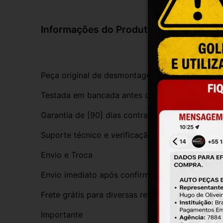
Informações do Produto
Peça original de desmontagem, com procedênci
Testada em bancada antes do envio
Garantia de [90] dias contra defeitos de funci
Suporte técnico e verificação de compatibilida
Envio e Troca
Envio imediato após confirmação da compra
Frete grátis para diversas regiões do Brasil
Importante