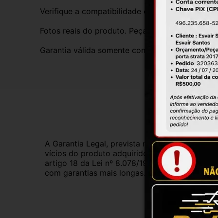
Verifique a compatibilidade com seu veículo. T
Fotos reais do produto. Peça exatamente igual 
Garantia válida somente com instalação por prof
Gar
A Garantia Legal, prevista no Código de Defes
vícios do produto adquirido.Na impossibilidad
artigo 18 da Lei nº 8.078/1990, ou, ainda, a 
com garantias mais longas. Consulte nossos ve