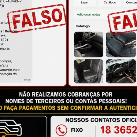
ire suas dúvidas no campo de perguntas!
à das imagens.
issional qualificado.
antia
Certificado de Procedência
Troca e Devol
a do Consumidor, é de 90 (noventa) dias a partir da data 
e de reparar o produto, o cliente poderá escolher dentre a
utilização do crédito como parte do pagamento de outro pr
ndedores. A ga...
Ler mais