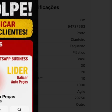
Especificações
arca:
Gm
úmero De Peça:
94737663
or:
Preto
osição:
Dianteiro
ado:
Esquerdo
aterial:
Plástico
rigem:
Brasil
ltura Da Embalagem:
30
argura Da Embalagem:
20
omprimento Da Embalagem:
10
eso Da Embalagem:
1000
odelo:
Agile
KU:
29756
otivo De GTIN Vacío:
Outro