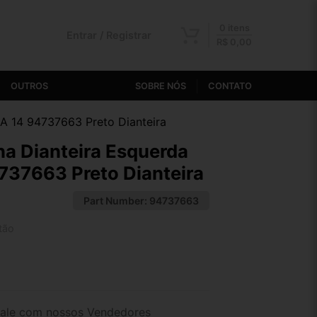
0 itens
Entrar / Registrar
R$
0,00
OUTROS
SOBRE NÓS
CONTATO
 A 14 94737663 Preto Dianteira
a Dianteira Esquerda
4737663 Preto Dianteira
Part Number:
94737663
tão
2x de R$ 60,99
4x de R$ 31,60
ale com nossos Vendedores