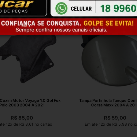
Coxim Motor Voyage 1.0 Gol Fox
Tampa Portinhola Tanque Comb
Polo 2003 2004 A 2021
Corsa Maxx 2004 A 201
R$
85,00
R$
59,00
té 12x de R$ 8,61 no cartão
Em até 12x de R$ 5,98 no c