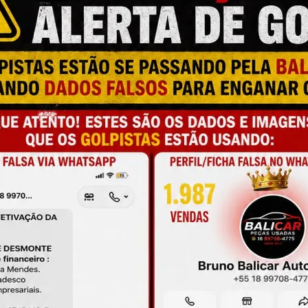
M
N
C
a e qualidade
P
L
M
onamento
O
A
de antes da compra
L
C
P
M
S
M