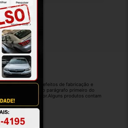
ução
da compra e cobre defeitos de fabricação e
s opções previstas no parágrafo primeiro do
oduto de valor superior.Alguns produtos contam