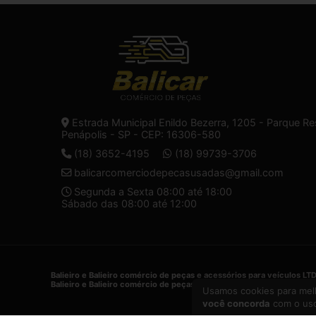
Estrada Municipal Enildo Bezerra, 1205 - Parque Re
Penápolis - SP - CEP: 16306-580
(18) 3652-4195
(18) 99739-3706
balicarcomerciodepecasusadas@gmail.com
Segunda a Sexta 08:00 até 18:00
Sábado das 08:00 até 12:00
Balieiro e Balieiro comércio de peças e acessórios para veículos LT
Balieiro e Balieiro comércio de peças e acessórios para veículos LT
Usamos cookies para melh
você concorda
com o uso