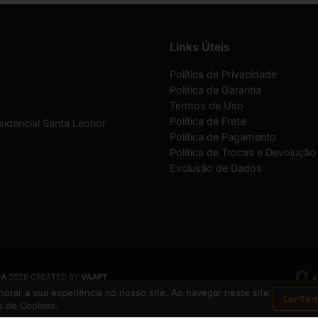
Links Úteis
Política de Privacidade
Política de Garantia
Termos de Uso
Política de Frete
sidencial Santa Leonor
Política de Pagamento
Política de Trocas e Devolução
Exclusão de Dados
DA
2026 CREATED BY
VAAPT
DA
é uma empresa inscrita no CNPJ
12.657.574/0001-16
orar a sua experiência no nosso site. Ao navegar neste site,
Ler Ter
 de Cookies.