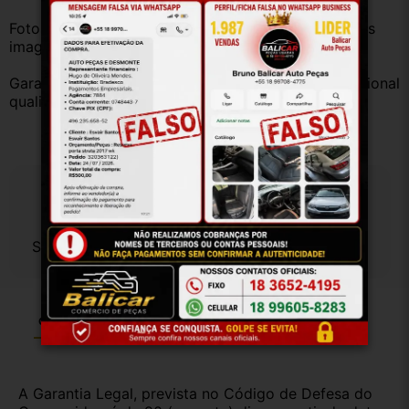
Fotos reais do produto. Peça exatamente igual à das 
imagens.
Garantia válida somente com instalação por profissional 
qualificado.
Especificações
Sem especificações cadastradas.
Garantia
Certificado de Procedência
Troca e Devolução
A Garantia Legal, prevista no Código de Defesa do