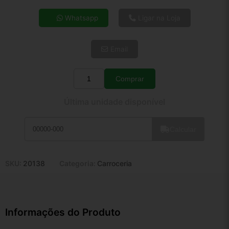
4x de R$ 3,88
Whatsapp
Ligar na Loja
5x de R$ 3,14
6x de R$ 2,65
Email
7x de R$ 2,29
8x de R$ 2,03
9x de R$ 1,83
Comprar
Quantidade
10x de R$ 1,66
Última unidade disponível
11x de R$ 1,53
12x de R$ 1,42
Calcular
SKU:
20138
Categoria:
Carroceria
Informações do Produto