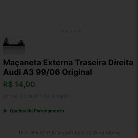
Maçaneta Externa Traseira Direita
Audi A3 99/06 Original
R$
14,00
Em até 12x de
R$ 1,42
no cartão
Opções de Parcelamento
1x de R$ 14,56
2x de R$ 7,49
Tem Dúvidas? Fale com nossos Vendedores
3x de R$ 5,04