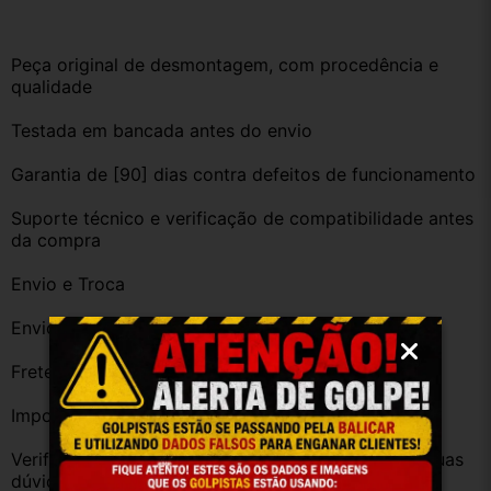
Peça original de desmontagem, com procedência e 
qualidade
Testada em bancada antes do envio
Garantia de [90] dias contra defeitos de funcionamento
Suporte técnico e verificação de compatibilidade antes 
da compra
Envio e Troca
Envio imediato após confirmação da compra
Frete grátis para diversas regiões do Brasil
Importante
Verifique a compatibilidade com seu veículo. Tire suas 
dúvidas no campo de perguntas!