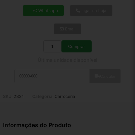
4x de R$ 4,71
Whatsapp
Ligar na Loja
5x de R$ 3,82
6x de R$ 3,22
Email
7x de R$ 2,79
8x de R$ 2,47
9x de R$ 2,22
Comprar
Quantidade
10x de R$ 2,02
Última unidade disponível
11x de R$ 1,86
12x de R$ 1,72
Calcular
SKU:
2821
Categoria:
Carroceria
Informações do Produto