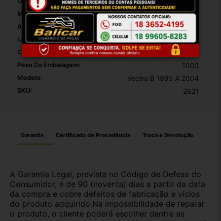
OEM:
ORIGINAL
MPN:
ORIGINAL
Altura Da Embalagem:
20
Largura Da Embalagem:
10
Comprimento Da Embalagem:
10
Peso Da Embalagem:
1000
Modelo:
Vectra B 1995 A 2004
SKU:
2821
Garantia
Certificado de Procedência
Troca e Devolução
A Garantia Legal, prevista no Código de Defesa do
Consumidor, é de 90 (noventa) dias a partir da data
da compra e cobre defeitos de fabricação e vícios
do produto adquirido.Na impossibilidade de reparar
o produto, o cliente poderá escolher dentre as