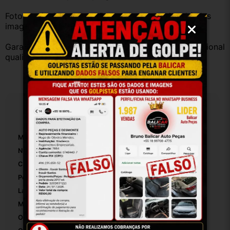
Fotos reais do produto. Peça exatamente igual à das 
imagens.
Garantia válida somente com instalação por profissional 
qualificado.
Especificações
Marca:
Gm
Número De Peça:
2821
Cor:
PRETO
Posição:
Traseira
Lado:
Esquerdo
Material:
PLASTICO
Origem:
ORIGINAL