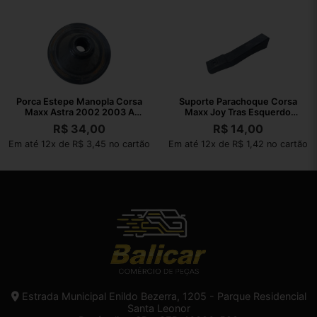
Porca Estepe Manopla Corsa
Suporte Parachoque Corsa
Maxx Astra 2002 2003 A
Maxx Joy Tras Esquerdo
2010
2002 A 2010
R$
34,00
R$
14,00
Em até 12x de R$ 3,45 no cartão
Em até 12x de R$ 1,42 no cartão
Estrada Municipal Enildo Bezerra, 1205 - Parque Residencial
Santa Leonor