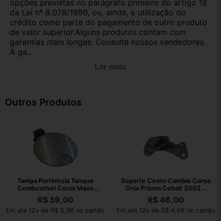
opções previstas no parágrafo primeiro do artigo 18
da Lei nº 8.078/1990, ou, ainda, a utilização do
crédito como parte do pagamento de outro produto
de valor superior.Alguns produtos contam com
garantias mais longas. Consulte nossos vendedores.
A ga...
Ler mais
Outros Produtos
Tampa Portinhola Tanque
Suporte Coxim Cambio Corsa
Combustivel Corsa Maxx
Onix Prisma Cobalt 2002 A
2004 A 2012
2010
R$
59,00
R$
46,00
Em até 12x de R$ 5,98 no cartão
Em até 12x de R$ 4,66 no cartão