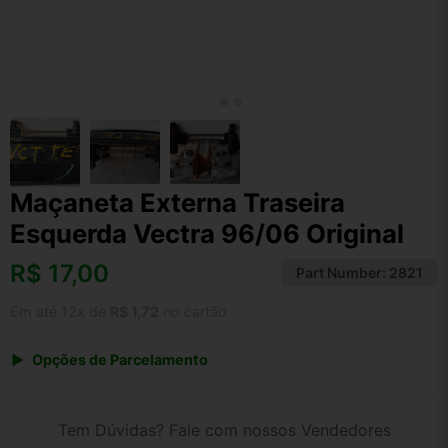
Maçaneta Externa Traseira
Esquerda Vectra 96/06 Original
R$
17,00
Part Number:
2821
Em até 12x de
R$ 1,72
no cartão
Opções de Parcelamento
1x de R$ 17,68
2x de R$ 9,10
Tem Dúvidas? Fale com nossos Vendedores
3x de R$ 6,12