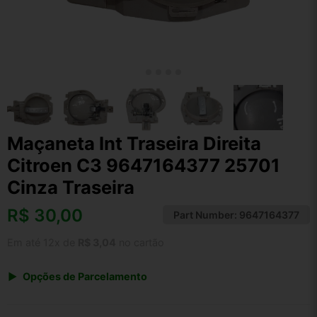
Maçaneta Int Traseira Direita
Citroen C3 9647164377 25701
Cinza Traseira
R$
30,00
Part Number:
9647164377
Em até 12x de
R$ 3,04
no cartão
Opções de Parcelamento
1x de R$ 31,20