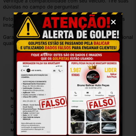
Verifique a compatibilidade com seu veículo. Tire suas 
dúvidas no campo de perguntas!
Fotos reais do produto. Peça exatamente igual à das 
imagens.
Garantia válida somente com instalação por profissional 
qualificado.
Especificações
Marca:
Citroen
Número De Peça:
9647164377
Cor:
Cinza
Posição:
Traseiro
Lado:
Direito
Material:
Plastico