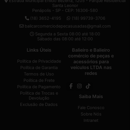
Estrada Municipal Enildo Bezerra, 1205 - Parque Residencial
Santa Leonor
Penápolis - SP - CEP: 16306-580
(18) 3652-4195
(18) 99739-3706
balicarcomerciodepecasusadas@gmail.com
Segunda a Sexta 08:00 até 18:00
Sábado das 08:00 até 12:00
Links Úteis
Balieiro e Balieiro
comércio de peças e
Política de Privacidade
acessórios para
veículos LTDA nas
Política de Garantia
redes
Termos de Uso
Política de Frete
Política de Pagamento
Política de Trocas e
Saiba Mais
Devolução
Exclusão de Dados
Fale Conosco
Sobre Nós
Intranet