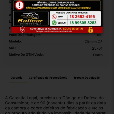
Origem:
Brasil
Tipo De Veículo:
Carro/Caminhonete
Altura Da Embalagem:
30
Largura Da Embalagem:
20
Comprimento Da Embalagem:
10
Peso Da Embalagem:
1000
Modelo:
Citroen C3
SKU:
25701
Motivo De GTIN Vacío:
Outro
Garantia
Certificado de Procedência
Troca e Devolução
A Garantia Legal, prevista no Código de Defesa do
Consumidor, é de 90 (noventa) dias a partir da data
da compra e cobre defeitos de fabricação e vícios
do produto adquirido.Na impossibilidade de reparar