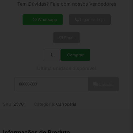
2x de R$ 16,05
Tem Dúvidas? Fale com nossos Vendedores
3x de R$ 10,80
4x de R$ 8,31
Whatsapp
Ligar na Loja
5x de R$ 6,74
6x de R$ 5,68
Email
7x de R$ 4,92
8x de R$ 4,36
9x de R$ 3,92
Comprar
Quantidade
10x de R$ 3,56
Última unidade disponível
11x de R$ 3,28
12x de R$ 3,04
Calcular
SKU:
25701
Categoria:
Carroceria
Informações do Produto