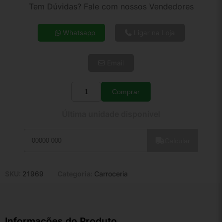
2x de R$ 42,80
Tem Dúvidas? Fale com nossos Vendedores
3x de R$ 28,80
4x de R$ 22,17
Whatsapp
Ligar na Loja
5x de R$ 17,97
6x de R$ 15,15
Email
7x de R$ 13,11
8x de R$ 11,62
9x de R$ 10,46
Comprar
Quantidade
10x de R$ 9,49
Última unidade disponível
11x de R$ 8,74
12x de R$ 8,11
Calcular
SKU:
21969
Categoria:
Carroceria
Informações do Produto