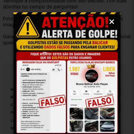
Verifique a compatibilidade com seu veículo. Tire suas 
dúvidas no campo de perguntas!
Fotos reais do produto. Peça exatamente igual à das 
imagens.
Garantia válida somente com instalação por profissional 
qualificado.
Especificações
Marca:
Mitsubish
Número De Peça:
Spc01649
Cor:
Cromada
Posição:
Traseiro
Lado:
Esquerdo
Material:
Plastico