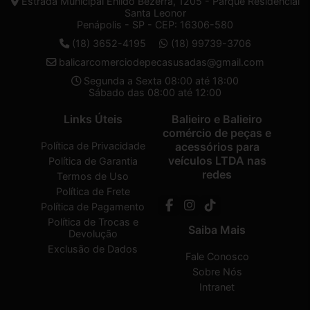
Estrada Municipal Enildo Bezerra, 1205 - Parque Residencial
Santa Leonor
Penápolis - SP - CEP: 16306-580
(18) 3652-4195
(18) 99739-3706
balicarcomerciodepecasusadas@gmail.com
Segunda a Sexta 08:00 até 18:00
Sábado das 08:00 até 12:00
Links Úteis
Balieiro e Balieiro
comércio de peças e
Política de Privacidade
acessórios para
veículos LTDA nas
Política de Garantia
redes
Termos de Uso
Política de Frete
Política de Pagamento
Política de Trocas e
Saiba Mais
Devolução
Exclusão de Dados
Fale Conosco
Sobre Nós
Intranet