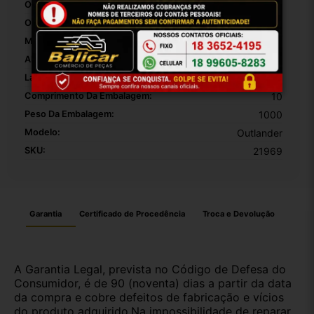
Origem:
Brasi
OEM:
1
MPN:
1
Altura Da Embalagem:
30
Largura Da Embalagem:
20
Comprimento Da Embalagem:
10
Peso Da Embalagem:
1000
Modelo:
Outlander
SKU:
21969
Garantia
Certificado de Procedência
Troca e Devolução
A Garantia Legal, prevista no Código de Defesa do
Consumidor, é de 90 (noventa) dias a partir da data
da compra e cobre defeitos de fabricação e vícios
do produto adquirido.Na impossibilidade de reparar