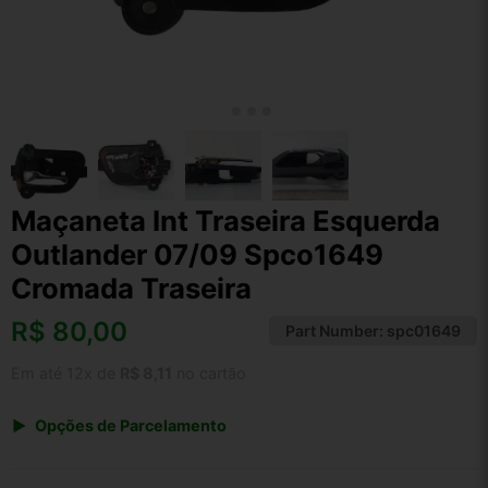
Maçaneta Int Traseira Esquerda
Outlander 07/09 Spco1649
Cromada Traseira
R$
80,00
Part Number:
spc01649
Em até 12x de
R$ 8,11
no cartão
Opções de Parcelamento
1x de R$ 83,20