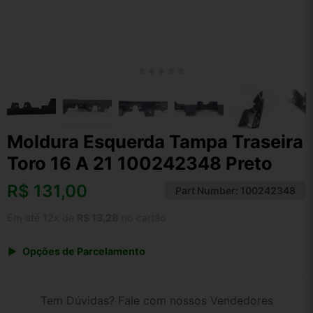
Moldura Esquerda Tampa Traseira
Toro 16 A 21 100242348 Preto
R$
131,00
Part Number:
100242348
Em até 12x de
R$ 13,28
no cartão
Opções de Parcelamento
1x de R$ 136,24
2x de R$ 70,09
Tem Dúvidas? Fale com nossos Vendedores
3x de R$ 47,16