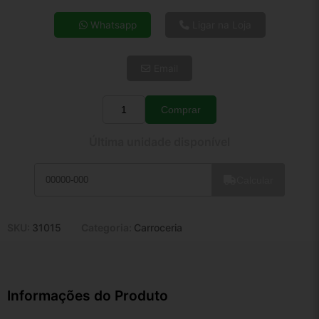
4x de R$ 36,31
Whatsapp
Ligar na Loja
5x de R$ 29,43
6x de R$ 24,81
Email
7x de R$ 21,47
8x de R$ 19,03
9x de R$ 17,13
Comprar
Quantidade
10x de R$ 15,54
Última unidade disponível
11x de R$ 14,31
12x de R$ 13,28
Calcular
SKU:
31015
Categoria:
Carroceria
Informações do Produto