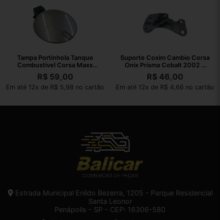
Tampa Portinhola Tanque
Suporte Coxim Cambio Corsa
Combustivel Corsa Maxx
Onix Prisma Cobalt 2002 A
2004 A 2012
2010
R$
59,00
R$
46,00
Em até 12x de R$ 5,98 no cartão
Em até 12x de R$ 4,66 no cartão
Estrada Municipal Enildo Bezerra, 1205 - Parque Residencial
Santa Leonor
Penápolis - SP - CEP: 16306-580