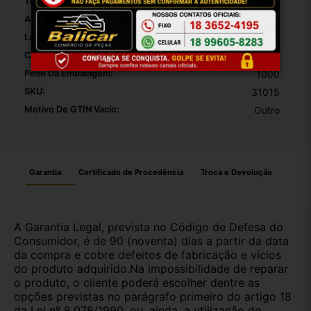
Tipo:
Moldura Acabamento
Altura Da Embalagem:
30
Largura Da Embalagem:
20
Comprimento Da Embalagem:
10
Peso Da Embalagem:
1000
SKU:
31015
Motivo De GTIN Vacío:
Outro
Garantia
Certificado de Procedência
Troca e Devolução
A Garantia Legal, prevista no Código de Defesa do
Consumidor, é de 90 (noventa) dias a partir da data
da compra e cobre defeitos de fabricação e vícios
do produto adquirido.Na impossibilidade de reparar
o produto, o cliente poderá escolher dentre as
opções previstas no parágrafo primeiro do artigo 18
da Lei nº 8.078/1990, ou, ainda, a utilização do