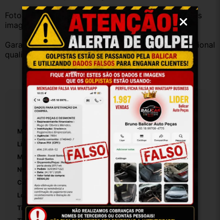
Fotos reais do produto. Peça exatamente igual à das 
imagens.
Garantia válida somente com instalação por profissional 
qualificado.
Especificações
Marca:
Fiat
Linha:
Toro
Modelo:
Toro
Número De Peça:
100242348
Cor:
Preto
Localização:
Tampa Traseira
Tipo De Veículo:
Carro/Caminhonete