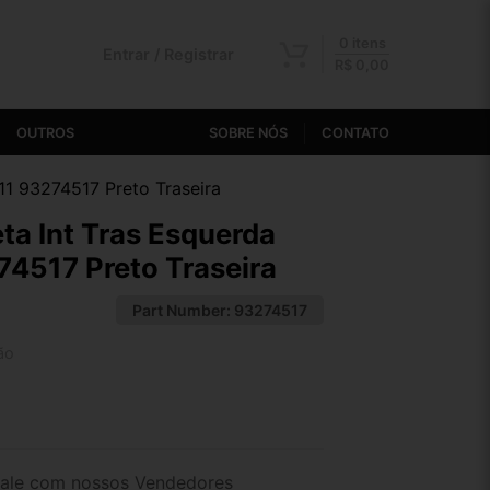
0 itens
Entrar / Registrar
R$
0,00
OUTROS
SOBRE NÓS
CONTATO
11 93274517 Preto Traseira
a Int Tras Esquerda
74517 Preto Traseira
Part Number:
93274517
ão
2x de R$ 11,24
4x de R$ 5,82
ale com nossos Vendedores