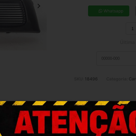
5x de R$ 4,72
7x de R$ 3,44
Whatsapp
9x de R$ 2,75
11x de R$ 2,29
Última
SKU:
18496
Categoria:
Car