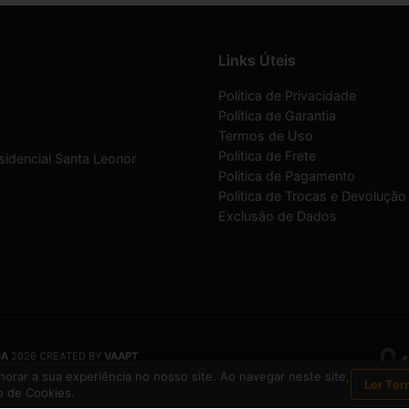
Links Úteis
Política de Privacidade
Política de Garantia
Termos de Uso
Política de Frete
sidencial Santa Leonor
Política de Pagamento
Política de Trocas e Devolução
Exclusão de Dados
DA
2026 CREATED BY
VAAPT
DA
é uma empresa inscrita no CNPJ
12.657.574/0001-16
orar a sua experiência no nosso site. Ao navegar neste site,
Ler Ter
 de Cookies.