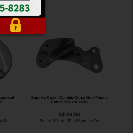
ustivel
Suporte Coxim Cambio Corsa Onix Prisma
2
Cobalt 2002 A 2010
R$
46,00
artão
Em até 12x de R$ 4,66 no cartão