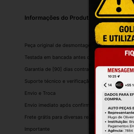
Informações do Produto
Peça original de desmontagem, com procedênci
Testada em bancada antes do envio
Garantia de [90] dias contra defeitos de funci
Suporte técnico e verificação de compatibilida
Envio e Troca
Envio imediato após confirmação da compra
Frete grátis para diversas regiões do Brasil
Importante