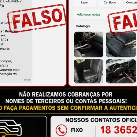
ire suas dúvidas no campo de perguntas!
S
à das imagens.
issional qualificado.
antia
Certificado de Procedência
Troca e Devol
a do Consumidor, é de 90 (noventa) dias a partir da data 
e de reparar o produto, o cliente poderá escolher dentre a
utilização do crédito como parte do pagamento de outro pr
ndedores. A ga...
Ler mais