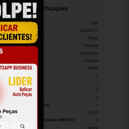
Especificações
arca:
Gm
úmero De Peça:
93274517
or:
Preto
osição:
Traseira
ado:
Esquerdo
aterial:
Plastico
rigem:
Brasil
EM:
1
PN:
1
ltura Da Embalagem:
1
argura Da Embalagem:
1
omprimento Da Embalagem:
1
eso Da Embalagem:
1000
úmero De Registro/certificação INMETRO:
1
odelo:
Astra