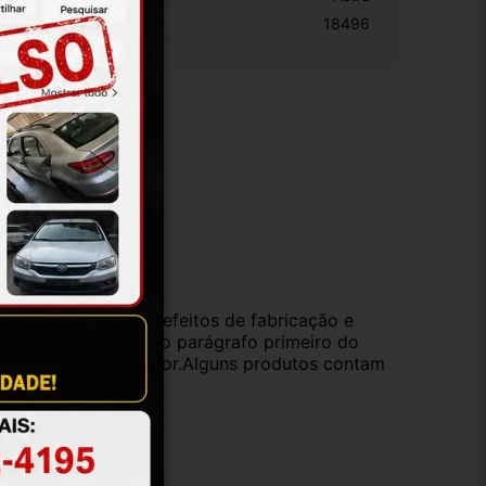
KU:
18496
ução
da compra e cobre defeitos de fabricação e
s opções previstas no parágrafo primeiro do
oduto de valor superior.Alguns produtos contam