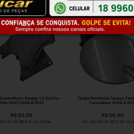
Coxim Motor Voyage 1.0 Gol Fox
Tampa Portinhola Tanque Comb
Polo 2003 2004 A 2021
Corsa Maxx 2004 A 201
R$
85,00
R$
59,00
té 12x de R$ 8,61 no cartão
Em até 12x de R$ 5,98 no c