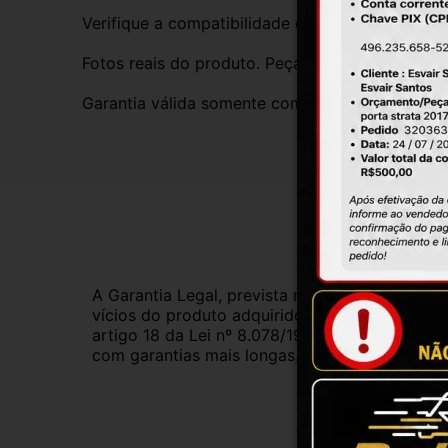
Verifique a compatibilidade com seu veículo. T
Fotos reais do produto. Peça exatamente igual 
Garantia válida somente com instalação por prof
Gar
A Garantia Legal, prevista no Código de Defes
vícios do produto adquirido.Na impossibilidad
artigo 18 da Lei nº 8.078/1990, ou, ainda, a 
com garantias mais longas. Consulte nossos ve