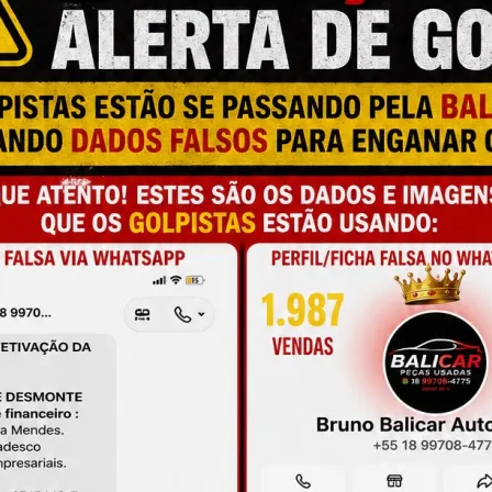
M
N
C
a e qualidade
P
L
M
onamento
O
O
de antes da compra
M
A
L
C
P
N
M