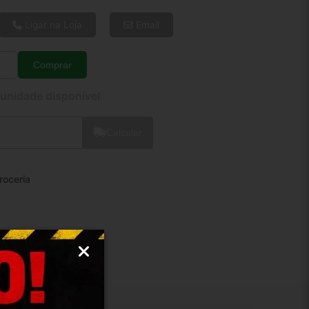
6x de R$ 3,98
8x de R$ 3,05
Ligar na Loja
Email
10x de R$ 2,49
12x de R$ 2,13
Comprar
Quantidade
 unidade disponível
Calcular
roceria