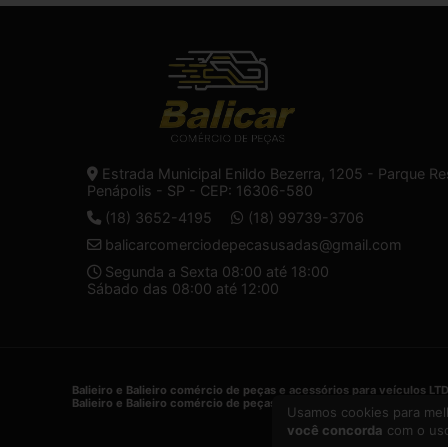
Estrada Municipal Enildo Bezerra, 1205 - Parque Re
Penápolis - SP - CEP: 16306-580
(18) 3652-4195
(18) 99739-3706
balicarcomerciodepecasusadas@gmail.com
Segunda a Sexta 08:00 até 18:00
Sábado das 08:00 até 12:00
Balieiro e Balieiro comércio de peças e acessórios para veículos LT
Balieiro e Balieiro comércio de peças e acessórios para veículos LT
Usamos cookies para melh
você concorda
com o uso