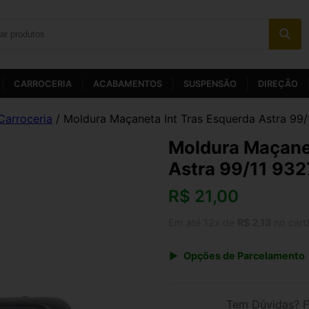
CARROCERIA
ACABAMENTOS
SUSPENSÃO
DIREÇÃO
Carroceria
/ Moldura Maçaneta Int Tras Esquerda Astra 99/
Moldura Maçanet
Astra 99/11 932
R$
21,00
Em até 12x de
R$ 2,13
no cart
Opções de Parcelamento
1x de R$ 21,84
3x de R$ 7,56
Tem Dúvidas? F