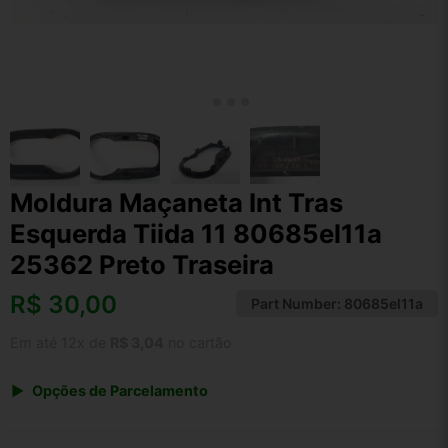
Moldura Maçaneta Int Tras
Esquerda Tiida 11 80685el11a
25362 Preto Traseira
R$
30,00
Part Number:
80685el11a
Em até 12x de
R$ 3,04
no cartão
Opções de Parcelamento
1x de R$ 31,20