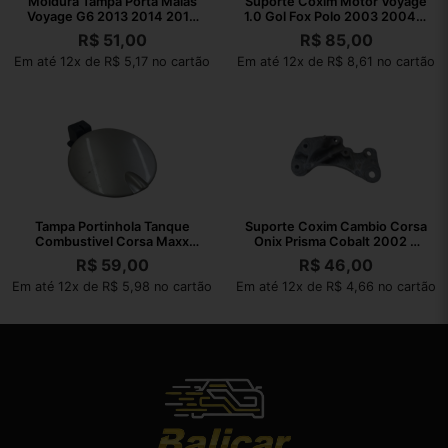
Moldura Tampa Porta Malas
Suporte Coxim Motor Voyage
Voyage G6 2013 2014 2015
1.0 Gol Fox Polo 2003 2004 A
2016
2021
R$
51,00
R$
85,00
Em até 12x de R$ 5,17 no cartão
Em até 12x de R$ 8,61 no cartão
Tampa Portinhola Tanque
Suporte Coxim Cambio Corsa
Combustivel Corsa Maxx
Onix Prisma Cobalt 2002 A
2004 A 2012
2010
R$
59,00
R$
46,00
Em até 12x de R$ 5,98 no cartão
Em até 12x de R$ 4,66 no cartão