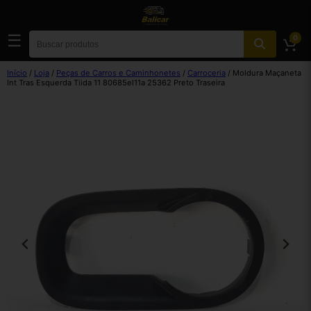
☰
0
Início
/
Loja
/
Peças de Carros e Caminhonetes
/
Carroceria
/ Moldura Maçaneta
Int Tras Esquerda Tiida 11 80685el11a 25362 Preto Traseira