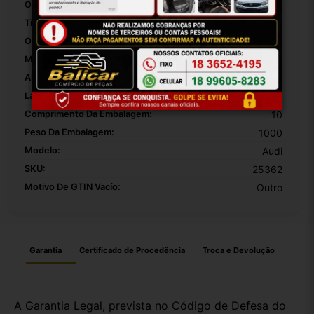
Origem:
Brasi
Tipo De Veículo:
Carro/Caminhonete
OEM:
1
MPN:
1
Altura Da Embalagem:
30
Largura Da Embalagem:
20
Comprimento Da Embalagem:
10
Peso Da Embalagem:
1000
Modelo:
Audi
SKU:
25362
Motivo De GTIN Vacío:
Outro
Garantia
Certificado de Procedência
Troca e Devolução
A Garantia Legal, prevista no Código de Defesa do