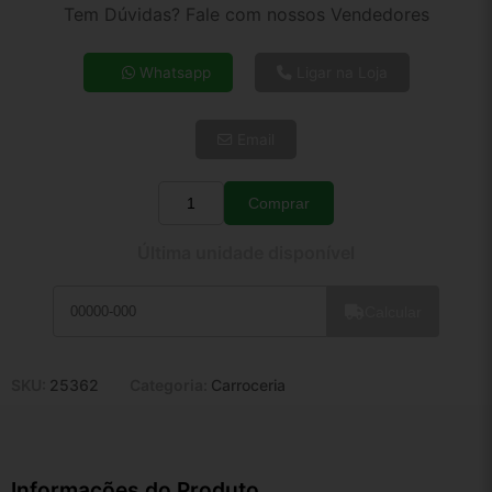
2x de R$ 16,05
Tem Dúvidas? Fale com nossos Vendedores
3x de R$ 10,80
4x de R$ 8,31
Whatsapp
Ligar na Loja
5x de R$ 6,74
6x de R$ 5,68
Email
7x de R$ 4,92
8x de R$ 4,36
9x de R$ 3,92
Comprar
Quantidade
10x de R$ 3,56
Última unidade disponível
11x de R$ 3,28
12x de R$ 3,04
Calcular
SKU:
25362
Categoria:
Carroceria
Informações do Produto