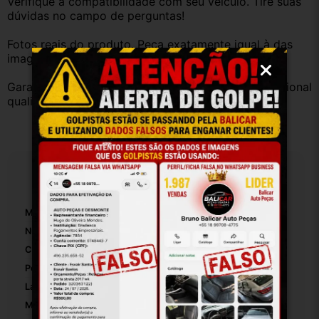
Verifique a compatibilidade com seu veículo. Tire suas 
dúvidas no campo de perguntas!
Fotos reais do produto. Peça exatamente igual à das 
imagens.
Garantia válida somente com instalação por profissional 
qualificado.
Especificações
Marca:
Nissan
Número De Peça:
80685el11a
Cor:
Preto
Posição:
Traseiro
Lado:
Esquerdo
Material:
Plastico