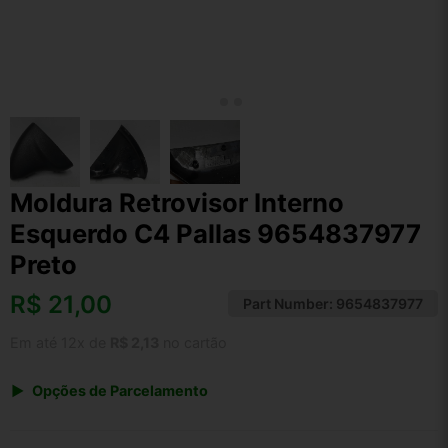
Moldura Retrovisor Interno
Esquerdo C4 Pallas 9654837977
Preto
R$
21,00
Part Number:
9654837977
Em até 12x de
R$ 2,13
no cartão
Opções de Parcelamento
1x de R$ 21,84