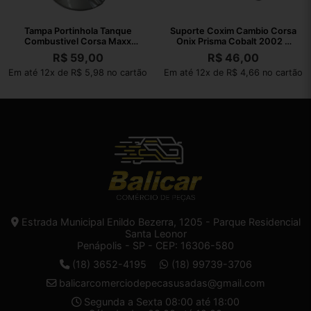
Tampa Portinhola Tanque
Suporte Coxim Cambio Corsa
Combustivel Corsa Maxx
Onix Prisma Cobalt 2002 A
2004 A 2012
2010
R$
59,00
R$
46,00
Em até 12x de R$ 5,98 no cartão
Em até 12x de R$ 4,66 no cartão
Estrada Municipal Enildo Bezerra, 1205 - Parque Residencial
Santa Leonor
Penápolis - SP - CEP: 16306-580
(18) 3652-4195
(18) 99739-3706
balicarcomerciodepecasusadas@gmail.com
Segunda a Sexta 08:00 até 18:00