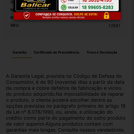
Origem:
Brasil
MPN:
1
Modelo:
C4 Pallas
SKU:
12961
Garantia
Certificado de Procedência
Troca e Devolução
A Garantia Legal, prevista no Código de Defesa do
Consumidor, é de 90 (noventa) dias a partir da data
da compra e cobre defeitos de fabricação e vícios
do produto adquirido.Na impossibilidade de reparar
o produto, o cliente poderá escolher dentre as
opções previstas no parágrafo primeiro do artigo 18
da Lei nº 8.078/1990, ou, ainda, a utilização do
crédito como parte do pagamento de outro produto
de valor superior.Alguns produtos contam com
garantias mais longas. Consulte nossos vendedores.