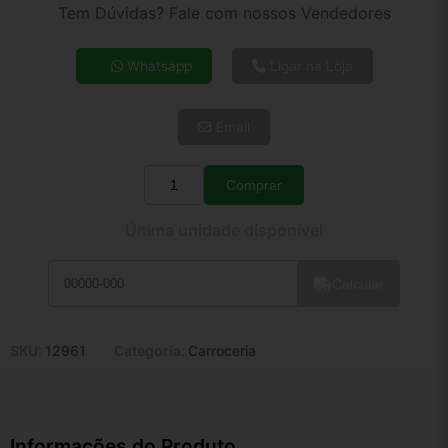
2x de R$ 11,24
Tem Dúvidas? Fale com nossos Vendedores
3x de R$ 7,56
4x de R$ 5,82
Whatsapp
Ligar na Loja
5x de R$ 4,72
6x de R$ 3,98
Email
7x de R$ 3,44
8x de R$ 3,05
9x de R$ 2,75
Comprar
Quantidade
10x de R$ 2,49
Última unidade disponível
11x de R$ 2,29
12x de R$ 2,13
Calcular
SKU:
12961
Categoria:
Carroceria
Informações do Produto