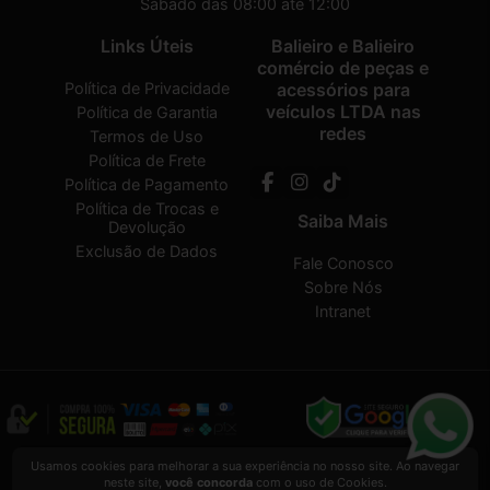
Sábado das 08:00 até 12:00
Links Úteis
Balieiro e Balieiro
comércio de peças e
Política de Privacidade
acessórios para
veículos LTDA nas
Política de Garantia
redes
Termos de Uso
Política de Frete
Política de Pagamento
Política de Trocas e
Saiba Mais
Devolução
Exclusão de Dados
Fale Conosco
Sobre Nós
Intranet
Balieiro e Balieiro comércio de peças e acessórios para veículos LTDA
2026
Usamos cookies para melhorar a sua experiência no nosso site. Ao navegar
CREATED BY
VAAPT
neste site,
você concorda
com o uso de Cookies.