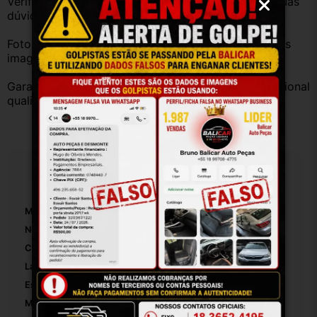
Verifique a compatibilidade com seu veículo. Tire suas 
dúvidas no campo de perguntas!
Fotos reais do produto. Peça exatamente igual à das 
imagens.
Garantia válida somente com instalação por profissional 
qualificado.
Especificações
Marca:
CITROEN
Número De Peça:
9654837977
Cor:
Preto
Lado:
Esquerdo
Está Pronto Para Pintar:
False
Material:
Plastico