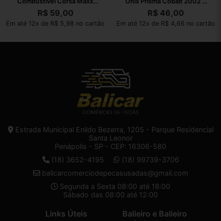
Combustivel Corsa Maxx
Onix Prisma Cobalt 2002 A
2004 A 2012
2010
R$
59,00
R$
46,00
Em até 12x de R$ 5,98 no cartão
Em até 12x de R$ 4,66 no cartão
Estrada Municipal Enildo Bezerra, 1205 - Parque Residencial
Santa Leonor
Penápolis - SP - CEP: 16306-580
(18) 3652-4195
(18) 99739-3706
balicarcomerciodepecasusadas@gmail.com
Segunda a Sexta 08:00 até 18:00
Sábado das 08:00 até 12:00
Links Úteis
Balieiro e Balieiro