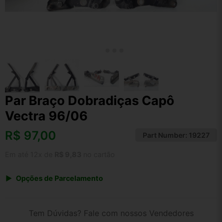
Par Braço Dobradiças Capô
Vectra 96/06
R$
97,00
Part Number:
19227
Em até 12x de
R$ 9,83
no cartão
Opções de Parcelamento
1x de R$ 100,88
2x de R$ 51,90
Tem Dúvidas? Fale com nossos Vendedores
3x de R$ 34,92