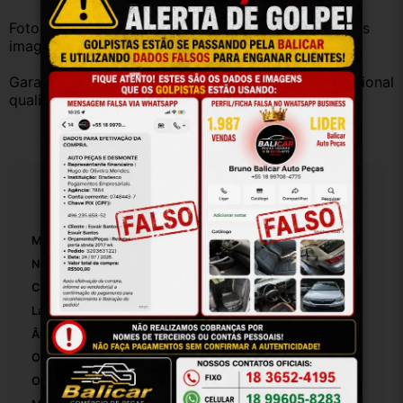
Fotos reais do produto. Peça exatamente igual à das 
imagens.
Garantia válida somente com instalação por profissional 
qualificado.
Especificações
Marca:
Gm
Número De Peça:
19227
Comprimento Da Dobradiça De Capô:
30
Largura Da Dobradiça De Capô:
5
Ângulo Máximo De Abertura:
90
Origem:
Brasil
OEM:
1