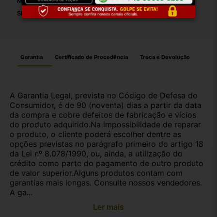
Modelo:
Omega
SKU:
19227
Garantia
Certificado de Procedência
Troca e Devolução
A Garantia Legal, prevista no Código de Defesa do
Consumidor, é de 90 (noventa) dias a partir da data
da compra e cobre defeitos de fabricação e vícios
do produto adquirido.Na impossibilidade de reparar
o produto, o cliente poderá escolher dentre as
opções previstas no parágrafo primeiro do artigo 18
da Lei nº 8.078/1990, ou, ainda, a utilização do
crédito como parte do pagamento de outro produto
de valor superior.Alguns produtos contam com
garantias mais longas. Consulte nossos vendedores.
A ga...
Ler mais