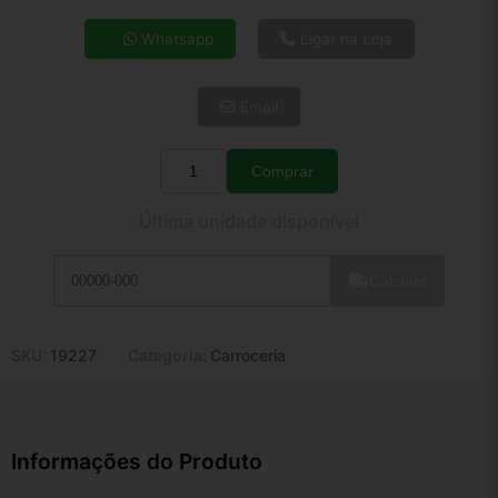
4x de R$ 26,88
Whatsapp
Ligar na Loja
5x de R$ 21,79
6x de R$ 18,37
Email
7x de R$ 15,90
8x de R$ 14,09
9x de R$ 12,68
Comprar
Quantidade
10x de R$ 11,51
Última unidade disponível
11x de R$ 10,59
12x de R$ 9,83
Calcular
SKU:
19227
Categoria:
Carroceria
Informações do Produto