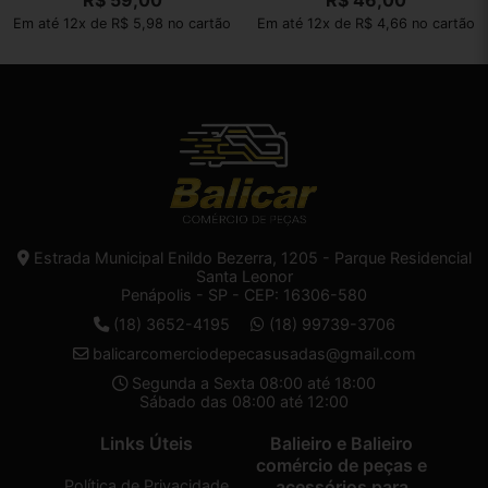
R$
59,00
R$
46,00
Em até 12x de R$ 5,98 no cartão
Em até 12x de R$ 4,66 no cartão
Estrada Municipal Enildo Bezerra, 1205 - Parque Residencial
Santa Leonor
Penápolis - SP - CEP: 16306-580
(18) 3652-4195
(18) 99739-3706
balicarcomerciodepecasusadas@gmail.com
Segunda a Sexta 08:00 até 18:00
Sábado das 08:00 até 12:00
Links Úteis
Balieiro e Balieiro
comércio de peças e
Política de Privacidade
acessórios para