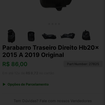
Parabarro Traseiro Direito Hb20x
2015 A 2019 Original
R$
86,00
Part Number:
27825
Em até 12x de
R$ 8,72
no cartão
Opções de Parcelamento
1x de R$ 89,44
2x de R$ 46,01
Tem Dúvidas? Fale com nossos Vendedores
3x de R$ 30,96