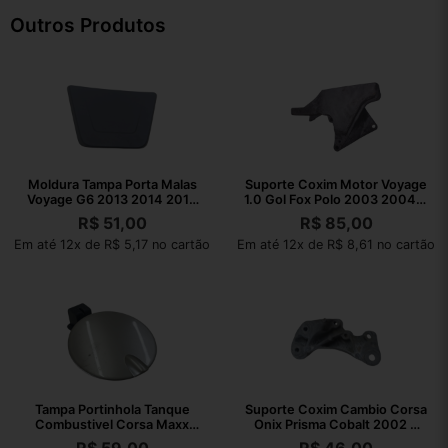
Outros Produtos
Moldura Tampa Porta Malas
Suporte Coxim Motor Voyage
Voyage G6 2013 2014 2015
1.0 Gol Fox Polo 2003 2004 A
2016
2021
R$
51,00
R$
85,00
Em até 12x de R$ 5,17 no cartão
Em até 12x de R$ 8,61 no cartão
Tampa Portinhola Tanque
Suporte Coxim Cambio Corsa
Combustivel Corsa Maxx
Onix Prisma Cobalt 2002 A
2004 A 2012
2010