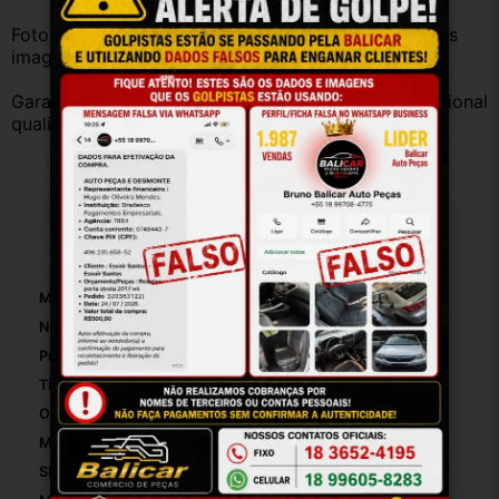
Fotos reais do produto. Peça exatamente igual à das 
imagens.
Garantia válida somente com instalação por profissional 
qualificado.
Especificações
Marca:
Hyundai
Número De Peça:
27825
Presilhas Incluídas:
False
Tipo De Veículo:
Carro/Caminhonete
Origem:
Brasil
Modelo:
Hb20x
SKU:
27825