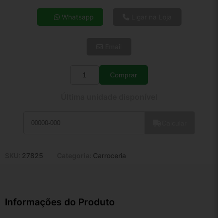
4x de R$ 23,83
Whatsapp
Ligar na Loja
5x de R$ 19,32
6x de R$ 16,29
Email
7x de R$ 14,09
8x de R$ 12,49
9x de R$ 11,25
Comprar
Quantidade
10x de R$ 10,20
Última unidade disponível
11x de R$ 9,39
12x de R$ 8,72
Calcular
SKU:
27825
Categoria:
Carroceria
Informações do Produto