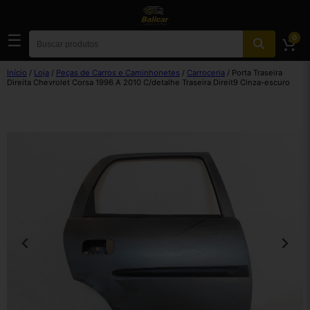
☰
0
Início
/
Loja
/
Peças de Carros e Caminhonetes
/
Carroceria
/ Porta Traseira
Direita Chevrolet Corsa 1996 A 2010 C/detalhe Traseira Direit9 Cinza-escuro