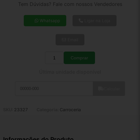
2x de R$ 66,88
Tem Dúvidas? Fale com nossos Vendedores
3x de R$ 45,00
4x de R$ 34,64
Whatsapp
Ligar na Loja
5x de R$ 28,08
6x de R$ 23,68
Email
7x de R$ 20,49
8x de R$ 18,16
9x de R$ 16,35
Comprar
Quantidade
10x de R$ 14,83
Última unidade disponível
11x de R$ 13,65
12x de R$ 12,67
Calcular
SKU:
23327
Categoria:
Carroceria
Informações do Produto