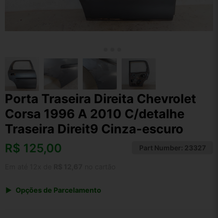
Porta Traseira Direita Chevrolet
Corsa 1996 A 2010 C/detalhe
Traseira Direit9 Cinza-escuro
R$
125,00
Part Number:
23327
Em até 12x de
R$ 12,67
no cartão
Opções de Parcelamento
1x de R$ 130,00