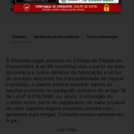
Modelo:
Corsa
SKU:
23327
Garantia
Certificado de Procedência
Troca e Devolução
A Garantia Legal, prevista no Código de Defesa do
Consumidor, é de 90 (noventa) dias a partir da data
da compra e cobre defeitos de fabricação e vícios
do produto adquirido.Na impossibilidade de reparar
o produto, o cliente poderá escolher dentre as
opções previstas no parágrafo primeiro do artigo 18
da Lei nº 8.078/1990, ou, ainda, a utilização do
crédito como parte do pagamento de outro produto
de valor superior.Alguns produtos contam com
garantias mais longas. Consulte nossos vendedores.
A ga...
Ler mais