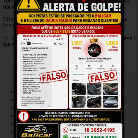
Verifique a compatibilidade com seu veículo. Tire suas 
dúvidas no campo de perguntas!
Fotos reais do produto. Peça exatamente igual à das 
imagens.
Garantia válida somente com instalação por profissional 
qualificado.
Especificações
Marca:
Chevrolet
Número De Peça:
23327
Posição:
Traseiro
Lado:
Direit9
Cor:
Cinza Escuro
Cor Principal:
Cinza-Escuro