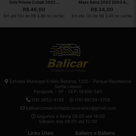
Onix Prisma Cobalt 2002 A
Maxx Astra 2002 2003 A
2010
2010
R$
46,00
R$
34,00
Em até 12x de R$ 4,66 no cartão
Em até 12x de R$ 3,45 no cartão
Estrada Municipal Enildo Bezerra, 1205 - Parque Residencial
Santa Leonor
Penápolis - SP - CEP: 16306-580
(18) 3652-4195
(18) 99739-3706
balicarcomerciodepecasusadas@gmail.com
Segunda a Sexta 08:00 até 18:00
Sábado das 08:00 até 12:00
Links Úteis
Balieiro e Balieiro