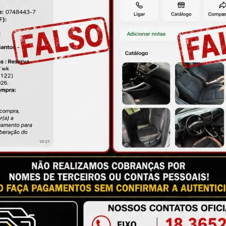
ORMA POSSÍVEL PARA QUE VOCÊ FIQUE 
M
 A VONTADE PARA FAZER PERGUNTAS, 
antia
Certificado de Procedência
Troca e Devol
a do Consumidor, é de 90 (noventa) dias a partir da data 
e de reparar o produto, o cliente poderá escolher dentre a
utilização do crédito como parte do pagamento de outro pr
ndedores. A ga...
Ler mais