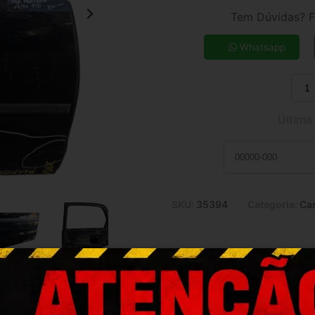
3x de R$ 95,04
Tem Dúvidas? F
5x de R$ 59,30
7x de R$ 43,27
Whatsapp
9x de R$ 34,52
11x de R$ 28,83
Última
SKU:
35394
Categoria:
Car