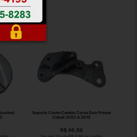
ustivel
Suporte Coxim Cambio Corsa Onix Prisma
2
Cobalt 2002 A 2010
R$
46,00
artão
Em até 12x de R$ 4,66 no cartão