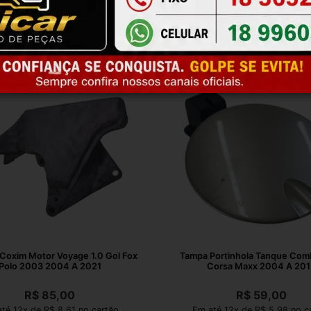
Coxim Motor Voyage 1.0 Gol Fox
Tampa Portinhola Tanque Comb
Polo 2003 2004 A 2021
Corsa Maxx 2004 A 201
R$
85,00
R$
59,00
té 12x de R$ 8,61 no cartão
Em até 12x de R$ 5,98 no c