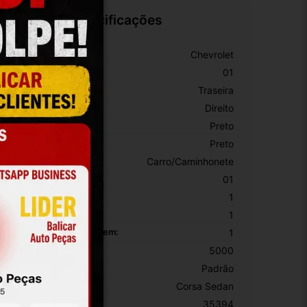
Especificações
arca:
Chevrolet
úmero De Peça:
01
osição:
Traseira
ado:
Direito
or:
Preto
or Principal:
Preto
ipo De Veículo:
Carro/Caminhonete
EM:
01
ltura Da Embalagem:
1
argura Da Embalagem:
1
omprimento Da Embalagem:
1
eso Da Embalagem:
5000
onte Do Produto:
Padrão
odelo:
Corsa Sedan
KU:
35394