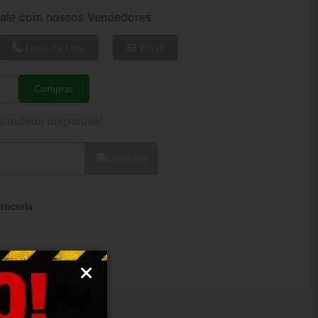
4x de R$ 73,17
ale com nossos Vendedores
6x de R$ 50,01
8x de R$ 38,36
Ligar na Loja
Email
10x de R$ 31,32
12x de R$ 26,75
Comprar
Quantidade
 unidade disponível
Calcular
roceria