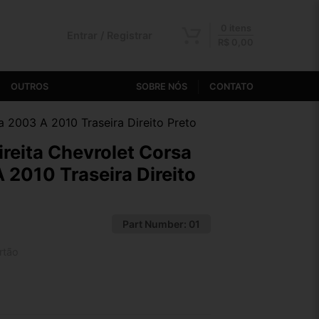
0 itens
Entrar / Registrar
R$
0,00
OUTROS
SOBRE NÓS
CONTATO
a 2003 A 2010 Traseira Direito Preto
ireita Chevrolet Corsa
2010 Traseira Direito
Part Number:
01
rtão
2x de R$ 141,24