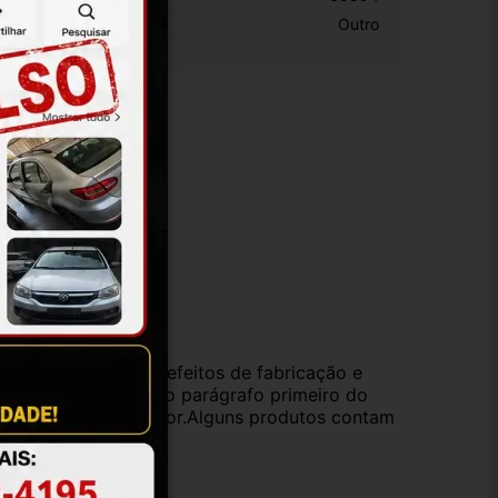
otivo De GTIN Vacío:
Outro
ução
da compra e cobre defeitos de fabricação e
s opções previstas no parágrafo primeiro do
oduto de valor superior.Alguns produtos contam