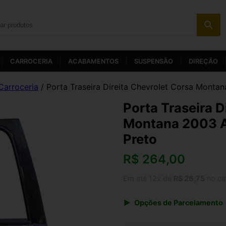
CARROCERIA
ACABAMENTOS
SUSPENSÃO
DIREÇÃO
Carroceria
/ Porta Traseira Direita Chevrolet Corsa Montan
Porta Traseira D
Montana 2003 A 
Preto
R$
264,00
Em até 12x de
R$ 26,75
no ca
Opções de Parcelamento
1x de R$ 274,56