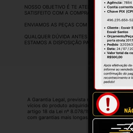
NOSSO OBJETIVO É TE ATENDER DA MELHOR F
SATISFEITO COM A COMPRA
ENVIAMOS AS PEÇAS COM NOTA A FISCAL.
QUALQUER DÚVIDA ANTES DA COMPRA, FIQUE
ESTAMOS A DISPOSIÇÃO PARA RESPONDER.
Gar
A Garantia Legal, prevista no Código de Defes
vícios do produto adquirido.Na impossibilidad
artigo 18 da Lei nº 8.078/1990, ou, ainda, a 
com garantias mais longas. Consulte nossos ve