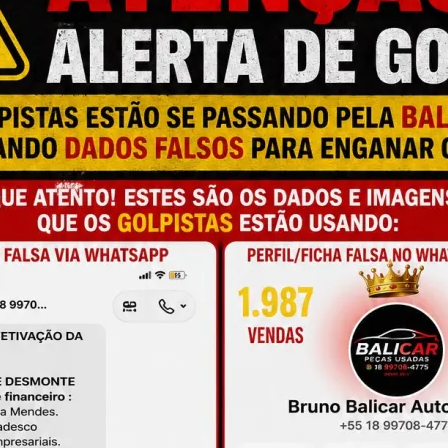
M
N
P
L
C
C
ONTER MARCAS DE USO COMO: RISCOS, 
T
ICIAIS.
O
A
ESTÁ COMPRANDO O PRODUTO CORRETO, 
 ANÚNCIO ANTES DA COMPRA E SEMPRE 
L
UMERAÇÃO DA SUA PEÇA ANTES DA COMPRA.
C
P
RE PARA TESTE!
F
NCIADO NO DETRAN COM LOJA FÍSICA 
M
S