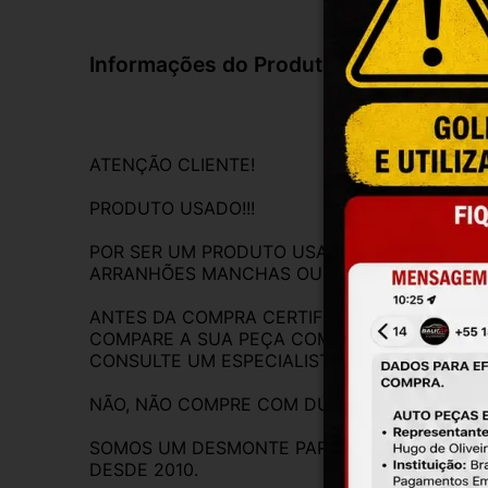
Informações do Produto
ATENÇÃO CLIENTE!
PRODUTO USADO!!!
POR SER UM PRODUTO USADO A PEÇA PODE C
ARRANHÕES MANCHAS OU DESGASTES SUPERF
ANTES DA COMPRA CERTIFIQUE-SE DE QUE 
COMPARE A SUA PEÇA COM AS FOTOS DESTE
CONSULTE UM ESPECIALISTA, COMPARE A N
NÃO, NÃO COMPRE COM DÚVIDAS E NÃO COMP
SOMOS UM DESMONTE PARA VEÍCULOS CREDE
DESDE 2010.