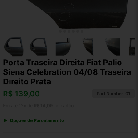
Porta Traseira Direita Fiat Palio
Siena Celebration 04/08 Traseira
Direito Prata
R$
139,00
Part Number:
01
Em até 12x de
R$ 14,09
no cartão
Opções de Parcelamento
1x de R$ 144,56