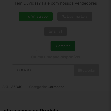
2x de R$ 74,37
Tem Dúvidas? Fale com nossos Vendedores
3x de R$ 50,04
4x de R$ 38,52
Whatsapp
Ligar na Loja
5x de R$ 31,22
6x de R$ 26,33
Email
7x de R$ 22,78
8x de R$ 20,19
9x de R$ 18,18
Comprar
Quantidade
10x de R$ 16,49
Última unidade disponível
11x de R$ 15,18
12x de R$ 14,09
Calcular
SKU:
35349
Categoria:
Carroceria
Informações do Produto