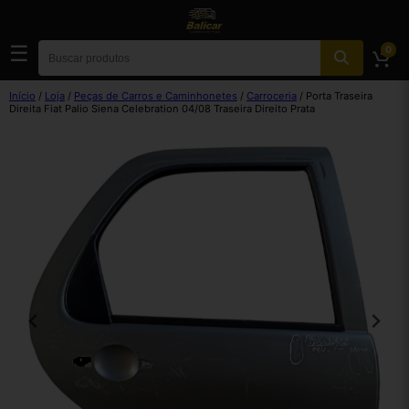
☰
0
Início
/
Loja
/
Peças de Carros e Caminhonetes
/
Carroceria
/ Porta Traseira
Direita Fiat Palio Siena Celebration 04/08 Traseira Direito Prata