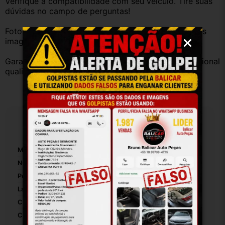
Verifique a compatibilidade com seu veículo. Tire suas 
dúvidas no campo de perguntas!
Fotos reais do produto. Peça exatamente igual à das 
imagens.
Garantia válida somente com instalação por profissional 
qualificado.
Especificações
Marca:
Fiat
Número De Peça:
01
Posição:
Traseiro
Lado:
Direito
Cor:
Prata
Cor Principal:
Prateado