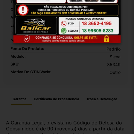
Tipo De Veículo:
Carro/Caminhonete
OEM:
01
Altura Da Embalagem:
1
Largura Da Embalagem:
1
Comprimento Da Embalagem:
1
Peso Da Embalagem:
5000
Fonte Do Produto:
Padrão
Modelo:
Siena
SKU:
35349
Motivo De GTIN Vacío:
Outro
Garantia
Certificado de Procedência
Troca e Devolução
A Garantia Legal, prevista no Código de Defesa do
Consumidor, é de 90 (noventa) dias a partir da data