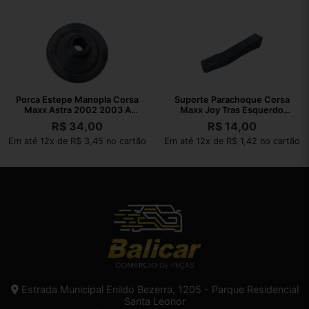
Porca Estepe Manopla Corsa
Suporte Parachoque Corsa
Maxx Astra 2002 2003 A
Maxx Joy Tras Esquerdo
2010
2002 A 2010
R$
34,00
R$
14,00
Em até 12x de R$ 3,45 no cartão
Em até 12x de R$ 1,42 no cartão
Estrada Municipal Enildo Bezerra, 1205 - Parque Residencial
Santa Leonor