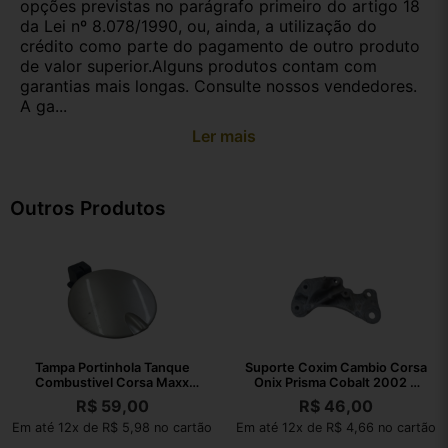
opções previstas no parágrafo primeiro do artigo 18
da Lei nº 8.078/1990, ou, ainda, a utilização do
crédito como parte do pagamento de outro produto
de valor superior.Alguns produtos contam com
garantias mais longas. Consulte nossos vendedores.
A ga...
Ler mais
Outros Produtos
Tampa Portinhola Tanque
Suporte Coxim Cambio Corsa
Combustivel Corsa Maxx
Onix Prisma Cobalt 2002 A
2004 A 2012
2010
R$
59,00
R$
46,00
Em até 12x de R$ 5,98 no cartão
Em até 12x de R$ 4,66 no cartão