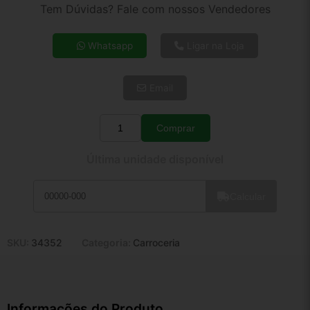
2x de R$ 131,61
Tem Dúvidas? Fale com nossos Vendedores
3x de R$ 88,56
4x de R$ 68,18
Whatsapp
Ligar na Loja
5x de R$ 55,26
6x de R$ 46,60
Email
7x de R$ 40,32
8x de R$ 35,74
9x de R$ 32,17
Comprar
Quantidade
10x de R$ 29,19
Última unidade disponível
11x de R$ 26,86
12x de R$ 24,93
Calcular
SKU:
34352
Categoria:
Carroceria
Informações do Produto