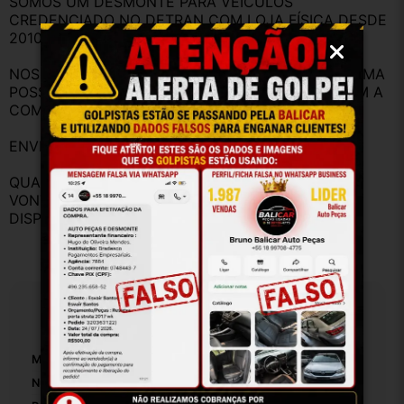
SOMOS UM DESMONTE PARA VEÍCULOS 
CREDENCIADO NO DETRAN COM LOJA FÍSICA DESDE 
2010.
NOSSO OBJETIVO É TE ATENDER DA MELHOR FORMA 
POSSÍVEL PARA QUE VOCÊ FIQUE SATISFEITO COM A 
COMPRA
ENVIAMOS AS PEÇAS COM NOTA A FISCAL.
QUALQUER DÚVIDA ANTES DA COMPRA, FIQUE A 
VONTADE PARA FAZER PERGUNTAS, ESTAMOS A 
DISPOSIÇÃO PARA RESPONDER.
Especificações
Marca:
Fiat
Número De Peça:
01