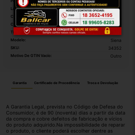
Posição:
Traseiro
Lado:
Direito
Cor:
Vermelho
Cor Principal:
Vermelho
Tipo De Veículo:
Carro/Caminhonete
Modelo:
Siena
SKU:
34352
Motivo De GTIN Vacío:
Outro
Garantia
Certificado de Procedência
Troca e Devolução
A Garantia Legal, prevista no Código de Defesa do
Consumidor, é de 90 (noventa) dias a partir da data
da compra e cobre defeitos de fabricação e vícios
do produto adquirido.Na impossibilidade de reparar
o produto, o cliente poderá escolher dentre as