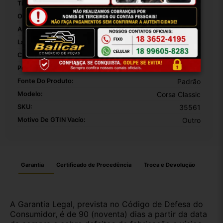
Tipo De Veículo:
Carro/Caminhonete
OEM:
01
Altura Da Embalagem:
1
Largura Da Embalagem:
1
Comprimento Da Embalagem:
1
Peso Da Embalagem:
5000
Fonte Do Produto:
Padrão
Modelo:
Corsa Classic
SKU:
35561
Motivo De GTIN Vacío:
Outro
Garantia
Certificado de Procedência
Troca e Devolução
A Garantia Legal, prevista no Código de Defesa do
Consumidor, é de 90 (noventa) dias a partir da data