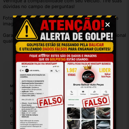
Verifique a compatibilidade com seu veículo. Tire suas 
dúvidas no campo de perguntas!
Fotos reais do produto. Peça exatamente igual à das 
imagens.
Garantia válida somente com instalação por profissional 
qualificado.
Especificações
Marca:
Chevrolet
Número De Peça:
01
Posição:
Traseira
Lado:
Direito
Cor:
Branco
Cor Principal:
Branco