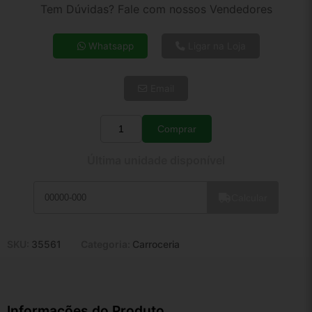
2x de R$ 87,74
Tem Dúvidas? Fale com nossos Vendedores
3x de R$ 59,04
4x de R$ 45,45
Whatsapp
Ligar na Loja
5x de R$ 36,84
6x de R$ 31,06
Email
7x de R$ 26,88
8x de R$ 23,83
9x de R$ 21,45
Comprar
Quantidade
10x de R$ 19,46
Última unidade disponível
11x de R$ 17,91
12x de R$ 16,62
Calcular
SKU:
35561
Categoria:
Carroceria
Informações do Produto