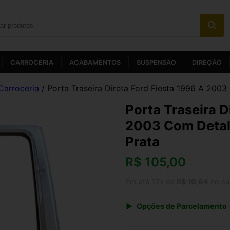
CARROCERIA
ACABAMENTOS
SUSPENSÃO
DIREÇÃO
Carroceria
/ Porta Traseira Direta Ford Fiesta 1996 A 2003
Porta Traseira D
2003 Com Detalh
Prata
R$
105,00
Em até 12x de
R$ 10,64
no ca
Opções de Parcelamento
1x de R$ 109,20