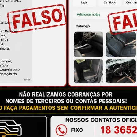
ire suas dúvidas no campo de perguntas!
M
à das imagens.
issional qualificado.
antia
Certificado de Procedência
Troca e Devol
a do Consumidor, é de 90 (noventa) dias a partir da data 
e de reparar o produto, o cliente poderá escolher dentre a
utilização do crédito como parte do pagamento de outro pr
ndedores. A ga...
Ler mais