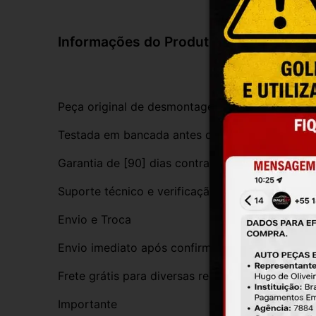
Informações do Produto
Peça original de desmontagem, com procedênci
Testada em bancada antes do envio
Garantia de [90] dias contra defeitos de funci
Suporte técnico e verificação de compatibilida
Envio e Troca
Envio imediato após confirmação da compra
Frete grátis para diversas regiões do Brasil
Importante