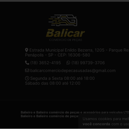
Estrada Municipal Enildo Bezerra, 1205 - Parque Re
Penápolis - SP - CEP: 16306-580
(18) 3652-4195
(18) 99739-3706
balicarcomerciodepecasusadas@gmail.com
Segunda a Sexta 08:00 até 18:00
Sábado das 08:00 até 12:00
Balieiro e Balieiro comércio de peças e acessórios para veículos LT
Balieiro e Balieiro comércio de peças e acessórios para veículos LT
Usamos cookies para melh
você concorda
com o uso