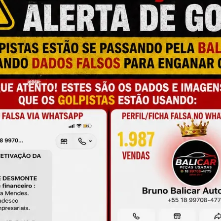
M
N
P
a e qualidade
L
C
C
onamento
T
O
de antes da compra
A
L
C
P
F
M
S