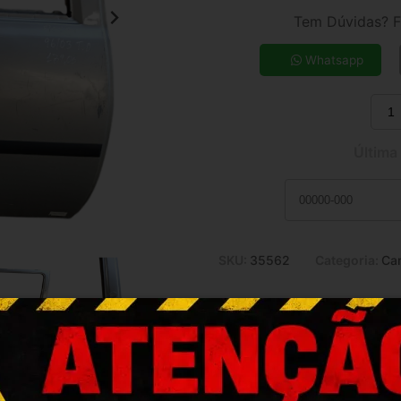
3x de R$ 37,80
Tem Dúvidas? F
5x de R$ 23,59
7x de R$ 17,21
Whatsapp
9x de R$ 13,73
11x de R$ 11,47
Última
SKU:
35562
Categoria:
Car