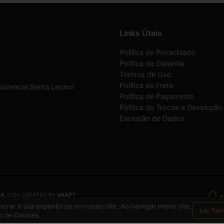
Links Úteis
Política de Privacidade
Política de Garantia
Termos de Uso
Política de Frete
sidencial Santa Leonor
Política de Pagamento
Política de Trocas e Devolução
Exclusão de Dados
DA
2026 CREATED BY
VAAPT
DA
é uma empresa inscrita no CNPJ
12.657.574/0001-16
orar a sua experiência no nosso site. Ao navegar neste site,
Ler Ter
 de Cookies.