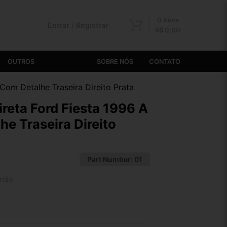
0 itens
Entrar / Registrar
R$
0,00
OUTROS
SOBRE NÓS
CONTATO
 Com Detalhe Traseira Direito Prata
ireta Ford Fiesta 1996 A
e Traseira Direito
Part Number:
01
rtão
2x de R$ 56,18