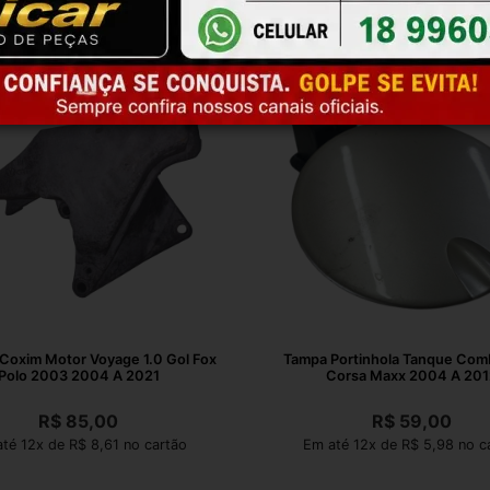
Coxim Motor Voyage 1.0 Gol Fox
Tampa Portinhola Tanque Comb
Polo 2003 2004 A 2021
Corsa Maxx 2004 A 201
R$
85,00
R$
59,00
té 12x de R$ 8,61 no cartão
Em até 12x de R$ 5,98 no c