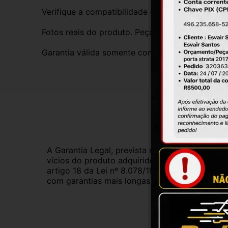
Verifique a compatibilidade com seu veículo. T
Fotos reais do produto. Peça exatamente igual 
Garantia válida somente com instalação por prof
Gar
A Garantia Legal, prevista no Código de Defes
vícios do produto adquirido.Na impossibilidad
artigo 18 da Lei nº 8.078/1990, ou, ainda, a 
com garantias mais longas. Consulte nossos ve