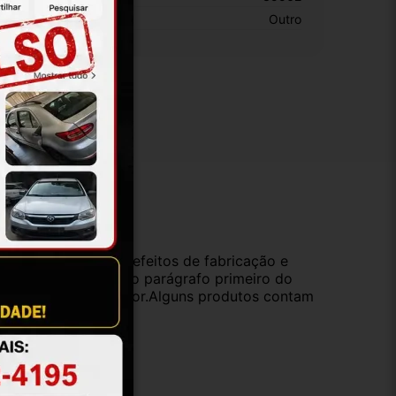
otivo De GTIN Vacío:
Outro
ução
da compra e cobre defeitos de fabricação e
s opções previstas no parágrafo primeiro do
oduto de valor superior.Alguns produtos contam