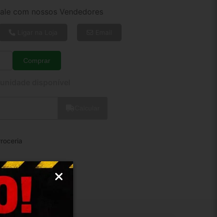
4x de R$ 29,10
ale com nossos Vendedores
6x de R$ 19,89
8x de R$ 15,26
Ligar na Loja
Email
10x de R$ 12,46
12x de R$ 10,64
Comprar
Quantidade
 unidade disponível
Calcular
roceria