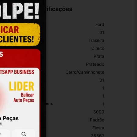
Especificações
arca:
Ford
úmero De Peça:
01
osição:
Traseira
ado:
Direito
or:
Prata
or Principal:
Prateado
ipo De Veículo:
Carro/Caminhonete
EM:
01
ltura Da Embalagem:
1
argura Da Embalagem:
1
omprimento Da Embalagem:
1
eso Da Embalagem:
5000
onte Do Produto:
Padrão
odelo:
Fiesta
KU:
35562