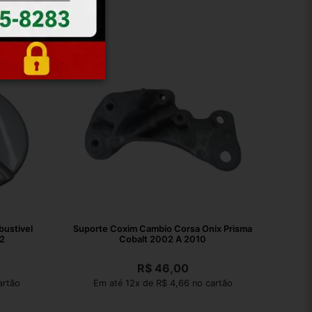
ustivel
Suporte Coxim Cambio Corsa Onix Prisma
2
Cobalt 2002 A 2010
R$
46,00
artão
Em até 12x de R$ 4,66 no cartão