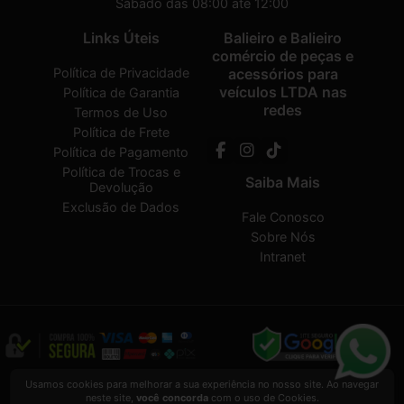
Sábado das 08:00 até 12:00
Links Úteis
Balieiro e Balieiro
comércio de peças e
Política de Privacidade
acessórios para
veículos LTDA nas
Política de Garantia
redes
Termos de Uso
Política de Frete
Política de Pagamento
Política de Trocas e
Saiba Mais
Devolução
Exclusão de Dados
Fale Conosco
Sobre Nós
Intranet
Balieiro e Balieiro comércio de peças e acessórios para veículos LTDA
2026
Usamos cookies para melhorar a sua experiência no nosso site. Ao navegar
CREATED BY
VAAPT
neste site,
você concorda
com o uso de Cookies.