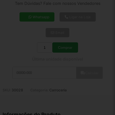
2x de R$ 192,60
Tem Dúvidas? Fale com nossos Vendedores
3x de R$ 129,60
4x de R$ 99,77
Whatsapp
Ligar na Loja
5x de R$ 80,86
6x de R$ 68,19
Email
7x de R$ 59,00
8x de R$ 52,30
9x de R$ 47,08
Comprar
Quantidade
10x de R$ 42,71
Última unidade disponível
11x de R$ 39,31
12x de R$ 36,48
Calcular
SKU:
30028
Categoria:
Carroceria
Informações do Produto