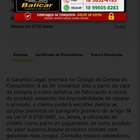
Tipo De Veículo:
Carro/Caminhonete
Modelo:
Focus
SKU:
30028
Motivo De GTIN Vacío:
Outro
Garantia
Certificado de Procedência
Troca e Devolução
A Garantia Legal, prevista no Código de Defesa do
Consumidor, é de 90 (noventa) dias a partir da data
da compra e cobre defeitos de fabricação e vícios
do produto adquirido.Na impossibilidade de reparar
o produto, o cliente poderá escolher dentre as
opções previstas no parágrafo primeiro do artigo 18
da Lei nº 8.078/1990, ou, ainda, a utilização do
crédito como parte do pagamento de outro produto
de valor superior.Alguns produtos contam com
garantias mais longas. Consulte nossos vendedores.