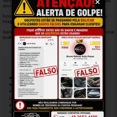
Verifique a compatibilidade com seu veículo. Tire suas 
dúvidas no campo de perguntas!
Fotos reais do produto. Peça exatamente igual à das 
imagens.
Garantia válida somente com instalação por profissional 
qualificado.
Especificações
Marca:
Ford
Número De Peça:
30028
Posição:
Traseiro
Lado:
Esquerdo
Cor:
Azul
Cor Principal:
Azul