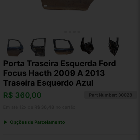
Porta Traseira Esquerda Ford
Focus Hacth 2009 A 2013
Traseira Esquerdo Azul
R$
360,00
Part Number:
30028
Em até 12x de
R$ 36,48
no cartão
Opções de Parcelamento
1x de R$ 374,40