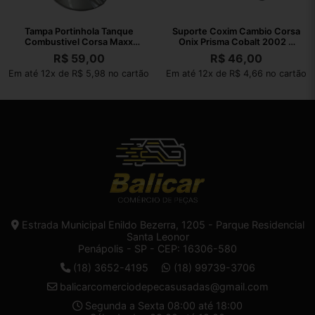
Tampa Portinhola Tanque
Suporte Coxim Cambio Corsa
Combustivel Corsa Maxx
Onix Prisma Cobalt 2002 A
2004 A 2012
2010
R$
59,00
R$
46,00
Em até 12x de R$ 5,98 no cartão
Em até 12x de R$ 4,66 no cartão
Estrada Municipal Enildo Bezerra, 1205 - Parque Residencial
Santa Leonor
Penápolis - SP - CEP: 16306-580
(18) 3652-4195
(18) 99739-3706
balicarcomerciodepecasusadas@gmail.com
Segunda a Sexta 08:00 até 18:00