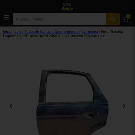
☰
0
Início
/
Loja
/
Peças de Carros e Caminhonetes
/
Carroceria
/ Porta Traseira
Esquerda Ford Focus Hacth 2009 A 2013 Traseira Esquerdo Azul