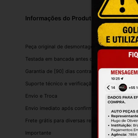
Informações do Produto
Peça original de desmontagem, com procedênci
Testada em bancada antes do envio
Garantia de [90] dias contra defeitos de funci
Suporte técnico e verificação de compatibilida
Envio e Troca
Envio imediato após confirmação da compra
Frete grátis para diversas regiões do Brasil
Importante