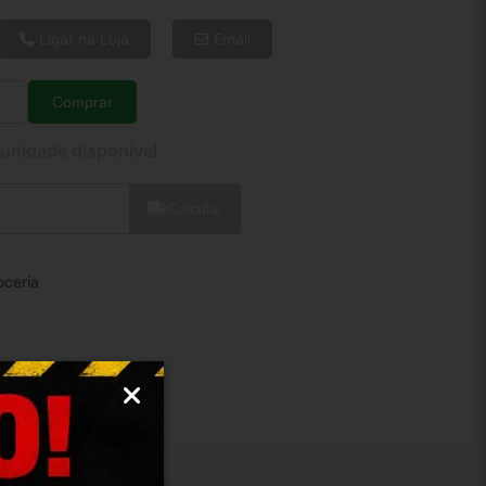
6x de R$ 59,29
8x de R$ 45,47
Ligar na Loja
Email
10x de R$ 37,14
12x de R$ 31,72
Comprar
Quantidade
 unidade disponível
Calcular
oceria