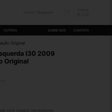
0 itens
Entrar / Registrar
R$
0,00
OUTROS
SOBRE NÓS
CONTATO
ação Original
Esquerda I30 2009
o Original
tão
2x de R$ 167,46
4x de R$ 86,75
ale com nossos Vendedores