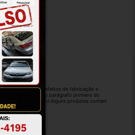
ução
da compra e cobre defeitos de fabricação e
s opções previstas no parágrafo primeiro do
oduto de valor superior.Alguns produtos contam