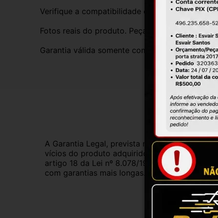
Verifique a compatibilidade com seu veículo. T
Fotos reais do produto. Peça exatamente igual 
Garantia válida somente com instalação por prof
Gar
A Garantia Legal, prevista no Código de Defes
vícios do produto adquirido.Na impossibilidad
artigo 18 da Lei nº 8.078/1990, ou, ainda, a 
com garantias mais longas. Consulte nossos ve