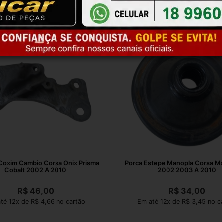
Coxim Cambio Corsa Onix Prisma
Porca Estepe Manopla Corsa Ma
Cobalt 2002 A 2010
2002 2003 A 2010
R$
46,00
R$
34,00
té 12x de R$ 4,66 no cartão
Em até 12x de R$ 3,45 no c