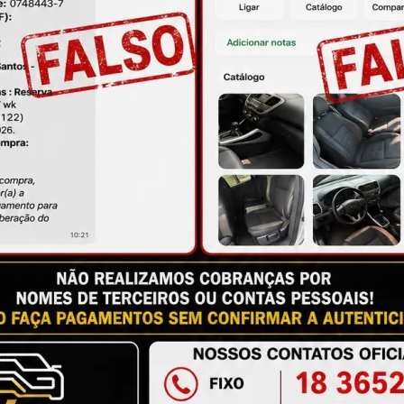
ire suas dúvidas no campo de perguntas!
à das imagens.
issional qualificado.
antia
Certificado de Procedência
Troca e Devol
a do Consumidor, é de 90 (noventa) dias a partir da data 
e de reparar o produto, o cliente poderá escolher dentre a
utilização do crédito como parte do pagamento de outro pr
ndedores. A ga...
Ler mais