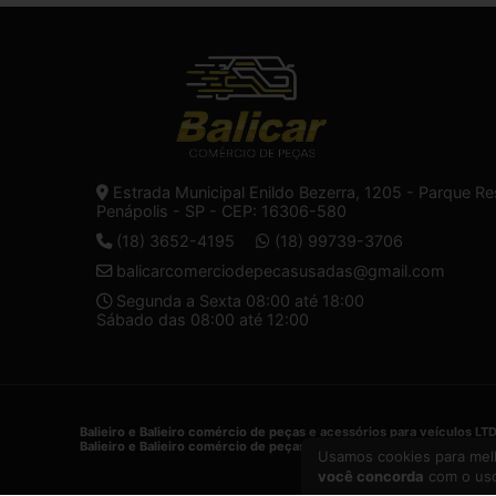
Estrada Municipal Enildo Bezerra, 1205 - Parque Re
Penápolis - SP - CEP: 16306-580
(18) 3652-4195
(18) 99739-3706
balicarcomerciodepecasusadas@gmail.com
Segunda a Sexta 08:00 até 18:00
Sábado das 08:00 até 12:00
Balieiro e Balieiro comércio de peças e acessórios para veículos LT
Balieiro e Balieiro comércio de peças e acessórios para veículos LT
Usamos cookies para melh
você concorda
com o uso