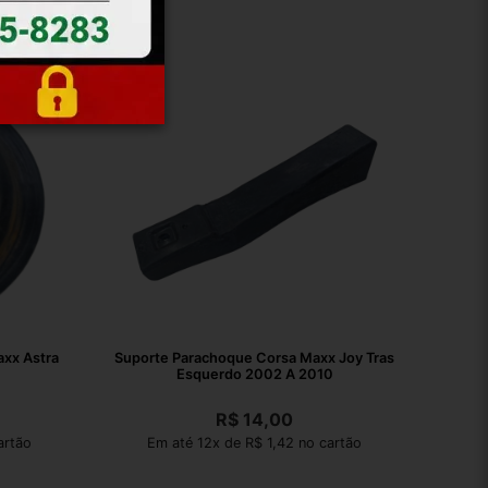
xx Astra
Suporte Parachoque Corsa Maxx Joy Tras
Esquerdo 2002 A 2010
R$
14,00
artão
Em até 12x de R$ 1,42 no cartão