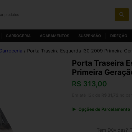
CARROCERIA
ACABAMENTOS
SUSPENSÃO
DIREÇÃO
Carroceria
/ Porta Traseira Esquerda I30 2009 Primeira Ger
Porta Traseira 
Primeira Geraçã
R$
313,00
Em até 12x de
R$ 31,72
no car
Opções de Parcelamento
1x de R$ 325,52
3x de R$ 112,68
Tem Dúvidas? F