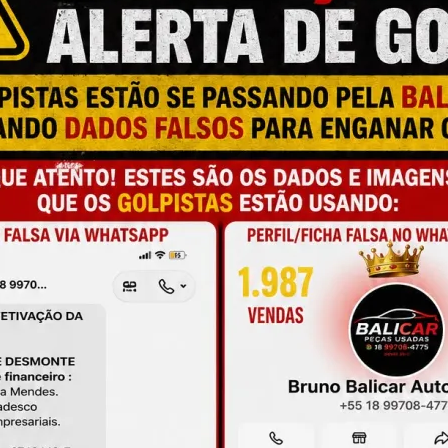
M
a e qualidade
onamento
de antes da compra