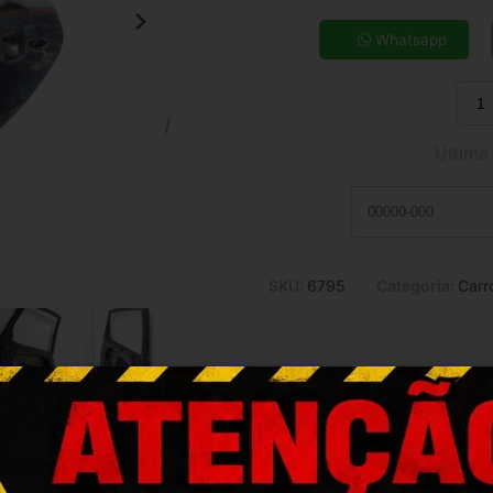
5x de R$ 70,31
7x de R$ 51,30
Whatsapp
9x de R$ 40,93
11x de R$ 34,18
Última
SKU:
6795
Categoria:
Carr