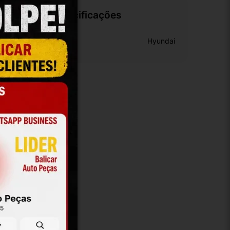
Especificações
arca:
Hyundai