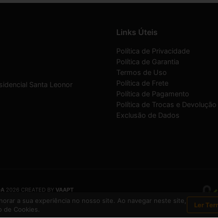
Links Úteis
Política de Privacidade
Política de Garantia
Termos de Uso
Política de Frete
sidencial Santa Leonor
Política de Pagamento
Política de Trocas e Devolução
Exclusão de Dados
DA
2026 CREATED BY
VAAPT
DA
é uma empresa inscrita no CNPJ
12.657.574/0001-16
orar a sua experiência no nosso site. Ao navegar neste site,
Ler Ter
 de Cookies.