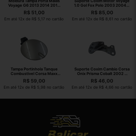
Moldura Tampa Porta Malas
Suporte Coxim Motor Voyage
Voyage G6 2013 2014 2015
1.0 Gol Fox Polo 2003 2004 A
2016
2021
R$
51,00
R$
85,00
Em até 12x de R$ 5,17 no cartão
Em até 12x de R$ 8,61 no cartão
Tampa Portinhola Tanque
Suporte Coxim Cambio Corsa
Combustivel Corsa Maxx
Onix Prisma Cobalt 2002 A
2004 A 2012
2010
R$
59,00
R$
46,00
Em até 12x de R$ 5,98 no cartão
Em até 12x de R$ 4,66 no cartão