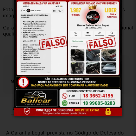
Fotos reais do produto. Peça exatamente igual à das 
imagens.
Garantia válida somente com instalação por profissional 
qualificado.
Especificações
Marca:
Renault
Garantia
Certificado de Procedência
Troca e Devolução
A Garantia Legal, prevista no Código de Defesa do