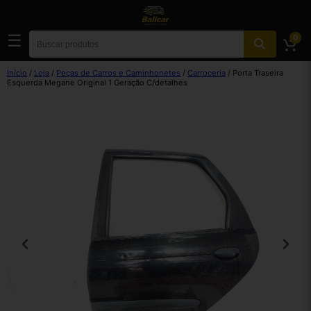
☰
0
Início
/
Loja
/
Peças de Carros e Caminhonetes
/
Carroceria
/ Porta Traseira
Esquerda Megane Original 1 Geração C/detalhes