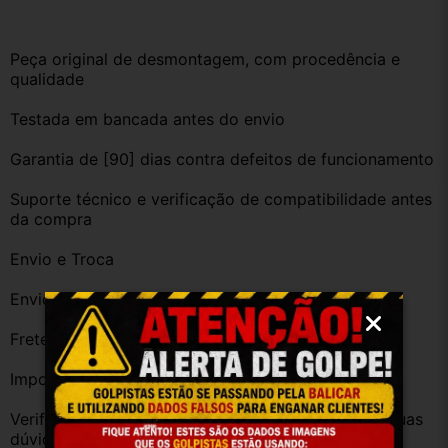
Peça original de desmontagem, com procedência e 
qualidade
Testada em bancada antes do envio
Garantia de [90] dias contra defeitos de funcionamento
Suporte técnico e verificação de compatibilidade antes 
da compra
Envio e Troca
Envio imediato após confirmação da compra
Frete grátis para diversas regiões do Brasil
Importante
Verifique a compatibilidade com seu veículo. Tire suas 
dúvidas no campo de perguntas!