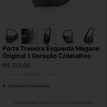
Porta Traseira Esquerda Megane
Original 1 Geração C/detalhes
R$
185,00
Em até 12x de
R$ 18,75
no cartão
Opções de Parcelamento
1x de R$ 192,40
2x de R$ 98,98
Tem Dúvidas? Fale com nossos Vendedores
3x de R$ 66,60