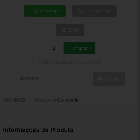
4x de R$ 51,27
Whatsapp
Ligar na Loja
5x de R$ 41,55
6x de R$ 35,04
Email
7x de R$ 30,32
8x de R$ 26,88
9x de R$ 24,19
Comprar
Quantidade
10x de R$ 21,95
Última unidade disponível
11x de R$ 20,20
12x de R$ 18,75
Calcular
SKU:
6649
Categoria:
Carroceria
Informações do Produto