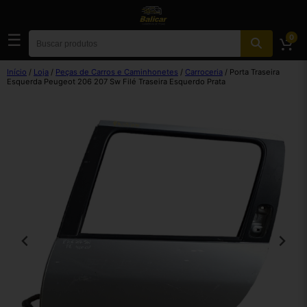
☰
0
Início
/
Loja
/
Peças de Carros e Caminhonetes
/
Carroceria
/ Porta Traseira
Esquerda Peugeot 206 207 Sw Filé Traseira Esquerdo Prata