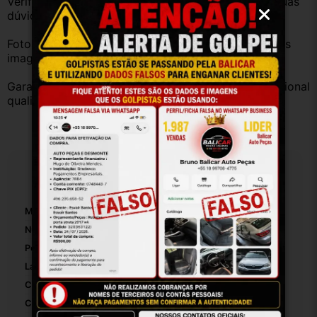
Verifique a compatibilidade com seu veículo. Tire suas 
dúvidas no campo de perguntas!
Fotos reais do produto. Peça exatamente igual à das 
imagens.
Garantia válida somente com instalação por profissional 
qualificado.
Especificações
Marca:
Peugeot
Número De Peça:
01
Posição:
Traseiro
Lado:
Esquerdo
Cor:
Prata
Cor Principal:
Prateado