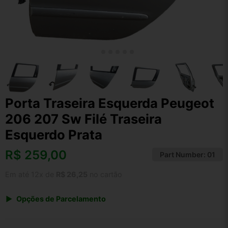
Porta Traseira Esquerda Peugeot
206 207 Sw Filé Traseira
Esquerdo Prata
R$
259,00
Part Number:
01
Em até 12x de
R$ 26,25
no cartão
Opções de Parcelamento
1x de R$ 269,36