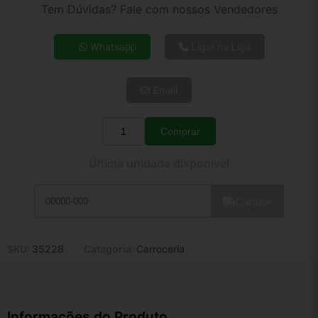
2x de R$ 138,57
Tem Dúvidas? Fale com nossos Vendedores
3x de R$ 93,24
4x de R$ 71,78
Whatsapp
Ligar na Loja
5x de R$ 58,18
6x de R$ 49,06
Email
7x de R$ 42,45
8x de R$ 37,63
9x de R$ 33,87
Comprar
Quantidade
10x de R$ 30,73
Última unidade disponível
11x de R$ 28,28
12x de R$ 26,25
Calcular
SKU:
35228
Categoria:
Carroceria
Informações do Produto