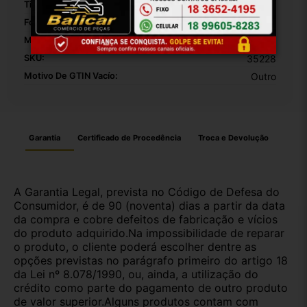
Tipo De Veículo:
Carro/Caminhonete
Fonte Do Produto:
Padrão
Modelo:
207 SW
SKU:
35228
Motivo De GTIN Vacío:
Outro
Garantia
Certificado de Procedência
Troca e Devolução
A Garantia Legal, prevista no Código de Defesa do
Consumidor, é de 90 (noventa) dias a partir da data
da compra e cobre defeitos de fabricação e vícios
do produto adquirido.Na impossibilidade de reparar
o produto, o cliente poderá escolher dentre as
opções previstas no parágrafo primeiro do artigo 18
da Lei nº 8.078/1990, ou, ainda, a utilização do
crédito como parte do pagamento de outro produto
de valor superior.Alguns produtos contam com