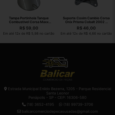
Tampa Portinhola Tanque
Suporte Coxim Cambio Corsa
Combustivel Corsa Maxx
Onix Prisma Cobalt 2002 A
2004 A 2012
2010
R$
59,00
R$
46,00
Em até 12x de R$ 5,98 no cartão
Em até 12x de R$ 4,66 no cartão
Estrada Municipal Enildo Bezerra, 1205 - Parque Residencial
Santa Leonor
Penápolis - SP - CEP: 16306-580
(18) 3652-4195
(18) 99739-3706
balicarcomerciodepecasusadas@gmail.com