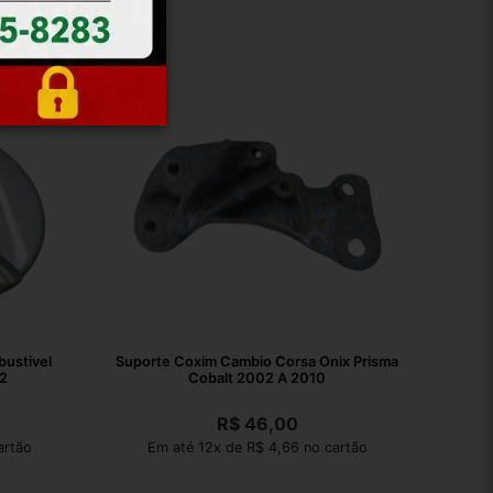
ustivel
Suporte Coxim Cambio Corsa Onix Prisma
2
Cobalt 2002 A 2010
R$
46,00
artão
Em até 12x de R$ 4,66 no cartão