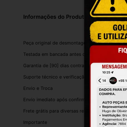
Informações do Produto
Peça original de desmontagem, com procedênci
Testada em bancada antes do envio
Garantia de [90] dias contra defeitos de funci
Suporte técnico e verificação de compatibilida
Envio e Troca
Envio imediato após confirmação da compra
Frete grátis para diversas regiões do Brasil
Importante