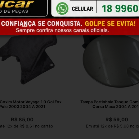
Coxim Motor Voyage 1.0 Gol Fox
Tampa Portinhola Tanque Comb
Polo 2003 2004 A 2021
Corsa Maxx 2004 A 201
R$
85,00
R$
59,00
té 12x de R$ 8,61 no cartão
Em até 12x de R$ 5,98 no c