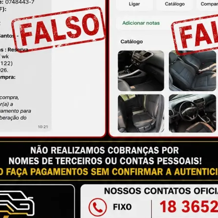
ire suas dúvidas no campo de perguntas!
à das imagens.
issional qualificado.
antia
Certificado de Procedência
Troca e Devol
a do Consumidor, é de 90 (noventa) dias a partir da data 
e de reparar o produto, o cliente poderá escolher dentre a
utilização do crédito como parte do pagamento de outro pr
ndedores. A ga...
Ler mais