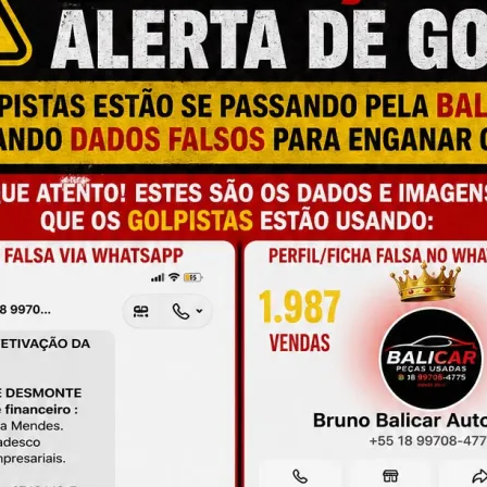
M
N
P
a e qualidade
L
C
C
onamento
T
M
de antes da compra
S
M