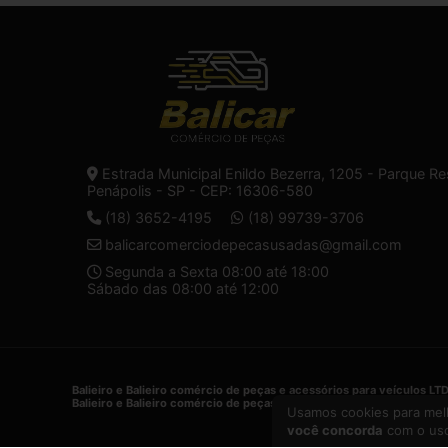
Estrada Municipal Enildo Bezerra, 1205 - Parque Re
Penápolis - SP - CEP: 16306-580
(18) 3652-4195
(18) 99739-3706
balicarcomerciodepecasusadas@gmail.com
Segunda a Sexta 08:00 até 18:00
Sábado das 08:00 até 12:00
Balieiro e Balieiro comércio de peças e acessórios para veículos LT
Balieiro e Balieiro comércio de peças e acessórios para veículos LT
Usamos cookies para melh
você concorda
com o uso