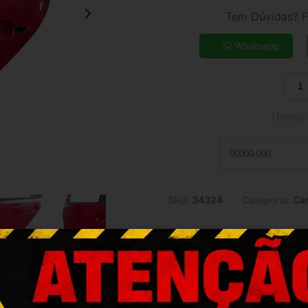
3x de R$ 117,72
Tem Dúvidas? F
5x de R$ 73,45
7x de R$ 53,59
Whatsapp
9x de R$ 42,76
11x de R$ 35,71
Última
SKU:
34324
Categoria:
Car