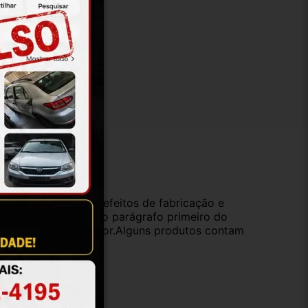
ução
da compra e cobre defeitos de fabricação e
s opções previstas no parágrafo primeiro do
oduto de valor superior.Alguns produtos contam