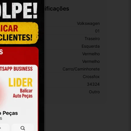
Especificações
arca:
Volkswagen
úmero De Peça:
01
osição:
Traseiro
ado:
Esquerda
or:
Vermelho
or Principal:
Vermelho
ipo De Veículo:
Carro/Caminhonete
odelo:
Crossfox
KU:
34324
otivo De GTIN Vacío:
Outro