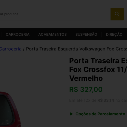
CARROCERIA
ACABAMENTOS
SUSPENSÃO
DIREÇÃO
Carroceria
/ Porta Traseira Esquerda Volkswagen Fox Cross
Porta Traseira 
Fox Crossfox 11
Vermelho
R$
327,00
Em até 12x de
R$ 33,14
no ca
Opções de Parcelamento
1x de R$ 340,08