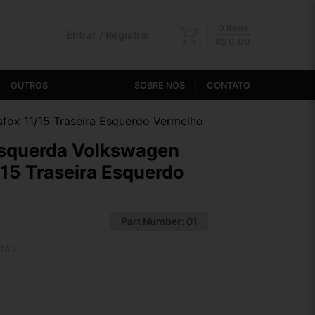
0 itens
Entrar / Registrar
R$
0,00
OUTROS
SOBRE NÓS
CONTATO
fox 11/15 Traseira Esquerdo Vermelho
Esquerda Volkswagen
/15 Traseira Esquerdo
Part Number:
01
rtão
2x de R$ 174,95