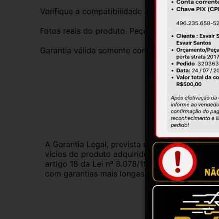
Verifique a compatibilidade com seu veículo. T
Fotos reais do produto. Peça exatamente igual 
Garantia válida somente com instalação por prof
Gar
A Garantia Legal, prevista no Código de Defes
vícios do produto adquirido.Na impossibilidad
artigo 18 da Lei nº 8.078/1990, ou, ainda, a 
com garantias mais longas. Consulte nossos ve