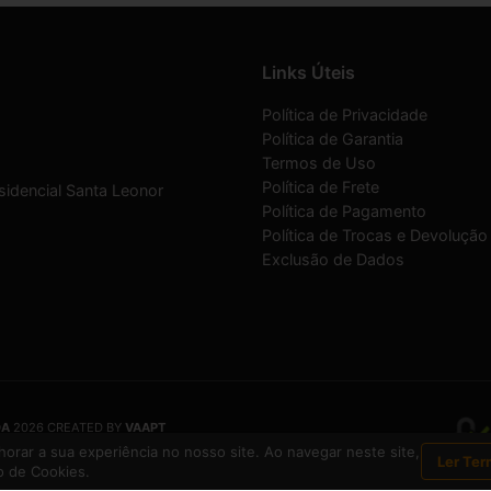
Links Úteis
Política de Privacidade
Política de Garantia
Termos de Uso
Política de Frete
sidencial Santa Leonor
Política de Pagamento
Política de Trocas e Devolução
Exclusão de Dados
DA
2026 CREATED BY
VAAPT
DA
é uma empresa inscrita no CNPJ
12.657.574/0001-16
orar a sua experiência no nosso site. Ao navegar neste site,
Ler Ter
 de Cookies.