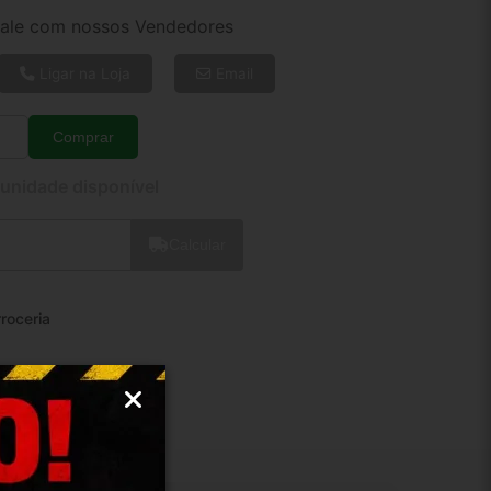
4x de R$ 90,63
ale com nossos Vendedores
6x de R$ 61,94
8x de R$ 47,51
Ligar na Loja
Email
10x de R$ 38,80
12x de R$ 33,14
Comprar
Quantidade
 unidade disponível
Calcular
roceria