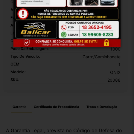
Cor:
PRETO
Ano:
12
Fechadura Em Tampa:
False
Altura Da Embalagem:
30
Largura Da Embalagem:
10
Comprimento Da Embalagem:
10
Peso Da Embalagem:
1000
Tipo De Veículo:
Carro/Caminhonete
OEM:
1
Modelo:
ONIX
SKU:
20088
Garantia
Certificado de Procedência
Troca e Devolução
A Garantia Legal, prevista no Código de Defesa do