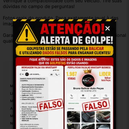
Verifique a compatibilidade com seu veículo. Tire suas 
dúvidas no campo de perguntas!
Fotos reais do produto. Peça exatamente igual à das 
imagens.
Garantia válida somente com instalação por profissional 
qualificado.
Especificações
Marca Compatível:
GM
Linha Compatível:
GM
Modelo Compatível:
GM
Anos Compatíveis:
12/19
Marca:
GM
Número De Peça:
20088