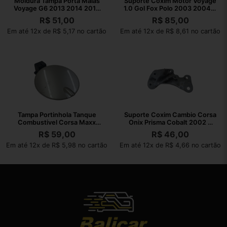
Moldura Tampa Porta Malas
Suporte Coxim Motor Voyage
Voyage G6 2013 2014 2015
1.0 Gol Fox Polo 2003 2004 A
2016
2021
R$
51,00
R$
85,00
Em até 12x de R$ 5,17 no cartão
Em até 12x de R$ 8,61 no cartão
Tampa Portinhola Tanque
Suporte Coxim Cambio Corsa
Combustivel Corsa Maxx
Onix Prisma Cobalt 2002 A
2004 A 2012
2010
R$
59,00
R$
46,00
Em até 12x de R$ 5,98 no cartão
Em até 12x de R$ 4,66 no cartão