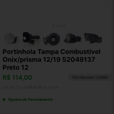
Portinhola Tampa Combustivel
Onix/prisma 12/19 52049137
Preto 12
R$
114,00
Part Number:
20088
Em até 12x de
R$ 11,55
no cartão
Opções de Parcelamento
1x de R$ 118,56