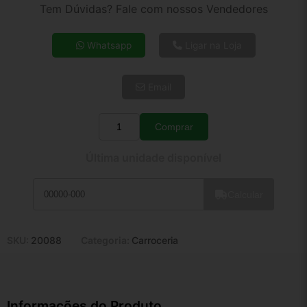
2x de R$ 60,99
Tem Dúvidas? Fale com nossos Vendedores
3x de R$ 41,04
4x de R$ 31,60
Whatsapp
Ligar na Loja
5x de R$ 25,61
6x de R$ 21,59
Email
7x de R$ 18,68
8x de R$ 16,56
9x de R$ 14,91
Comprar
Quantidade
10x de R$ 13,53
Última unidade disponível
11x de R$ 12,45
12x de R$ 11,55
Calcular
SKU:
20088
Categoria:
Carroceria
Informações do Produto