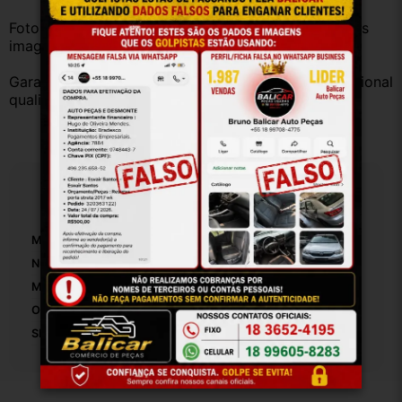
Fotos reais do produto. Peça exatamente igual à das 
imagens.
Garantia válida somente com instalação por profissional 
qualificado.
Especificações
Marca:
Volkswagen
Número De Peça:
5u1805293
Material:
Ferro
Origem:
Brasil
SKU:
6851