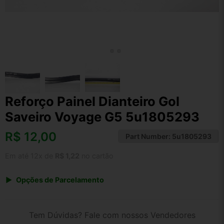
Reforço Painel Dianteiro Gol
Saveiro Voyage G5 5u1805293
R$
12,00
Part Number:
5u1805293
Em até 12x de
R$ 1,22
no cartão
Opções de Parcelamento
1x de R$ 12,48
2x de R$ 6,42
Tem Dúvidas? Fale com nossos Vendedores
3x de R$ 4,32