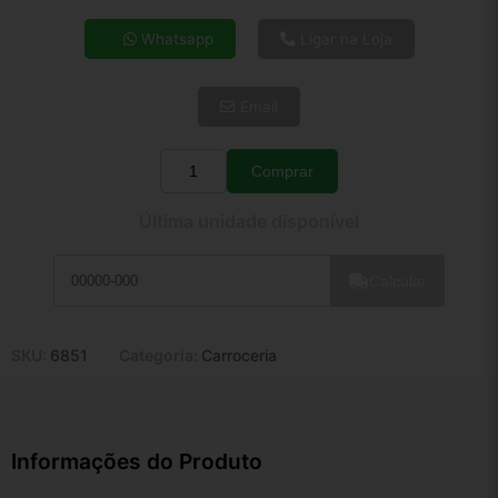
4x de R$ 3,33
Whatsapp
Ligar na Loja
5x de R$ 2,70
6x de R$ 2,27
Email
7x de R$ 1,97
8x de R$ 1,74
9x de R$ 1,57
Comprar
Quantidade
10x de R$ 1,42
Última unidade disponível
11x de R$ 1,31
12x de R$ 1,22
Calcular
SKU:
6851
Categoria:
Carroceria
Informações do Produto