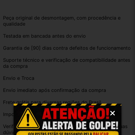
Peça original de desmontagem, com procedência e 
qualidade
Testada em bancada antes do envio
Garantia de [90] dias contra defeitos de funcionamento
Suporte técnico e verificação de compatibilidade antes 
da compra
Envio e Troca
Envio imediato após confirmação da compra
Frete grátis para diversas regiões do Brasil
Importante
Verifique a compatibilidade com seu veículo. Tire suas 
dúvidas no campo de perguntas!