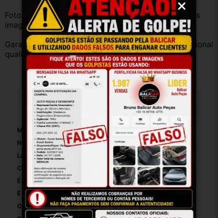
Fotos reais do produto. Peça exatamente igual à das 
imagens.
Garantia válida somente com instalação por profissional 
qualificado.
Especificações
Marca:
Chery
Número De Peça:
8n01100181
Largura:
40
Comprimento:
20
É Ajustável:
False
É Bloqueável:
False
Origem:
Brasil