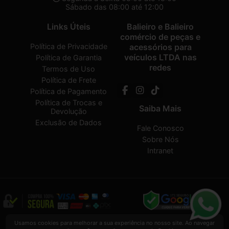
Sábado das 08:00 até 12:00
Links Úteis
Balieiro e Balieiro
comércio de peças e
Política de Privacidade
acessórios para
veículos LTDA nas
Política de Garantia
redes
Termos de Uso
Política de Frete
Política de Pagamento
Política de Trocas e
Saiba Mais
Devolução
Exclusão de Dados
Fale Conosco
Sobre Nós
Intranet
Balieiro e Balieiro comércio de peças e acessórios para veículos LTDA
2026
Usamos cookies para melhorar a sua experiência no nosso site. Ao navegar
CREATED BY
VAAPT