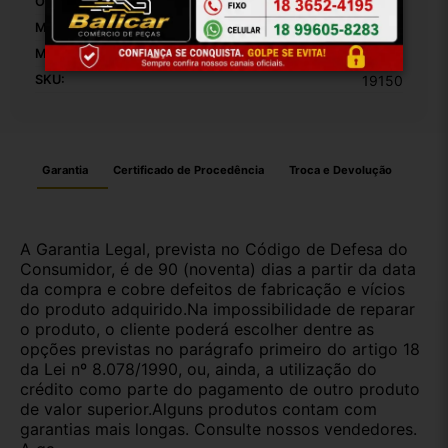
OEM:
1
MPN:
1
Modelo:
Tiggo
SKU:
19150
Garantia
Certificado de Procedência
Troca e Devolução
A Garantia Legal, prevista no Código de Defesa do
Consumidor, é de 90 (noventa) dias a partir da data
da compra e cobre defeitos de fabricação e vícios
do produto adquirido.Na impossibilidade de reparar
o produto, o cliente poderá escolher dentre as
opções previstas no parágrafo primeiro do artigo 18
da Lei nº 8.078/1990, ou, ainda, a utilização do
crédito como parte do pagamento de outro produto
de valor superior.Alguns produtos contam com
garantias mais longas. Consulte nossos vendedores.