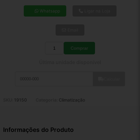
4x de R$ 8,87
Whatsapp
Ligar na Loja
5x de R$ 7,19
6x de R$ 6,06
Email
7x de R$ 5,24
8x de R$ 4,65
9x de R$ 4,18
Comprar
Quantidade
10x de R$ 3,80
Última unidade disponível
11x de R$ 3,49
12x de R$ 3,24
Calcular
SKU:
19150
Categoria:
Climatização
Informações do Produto