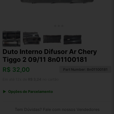
Duto Interno Difusor Ar Chery
Tiggo 2 09/11 8n01100181
R$
32,00
Part Number:
8n01100181
Em até 12x de
R$ 3,24
no cartão
Opções de Parcelamento
1x de R$ 33,28
2x de R$ 17,12
Tem Dúvidas? Fale com nossos Vendedores
3x de R$ 11,52