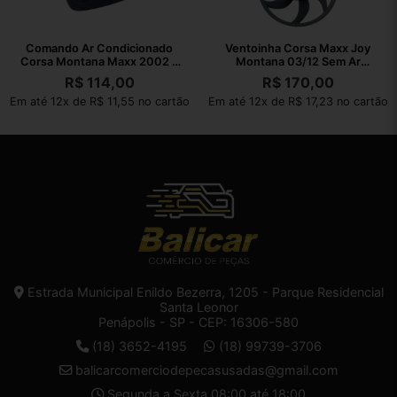
Comando Ar Condicionado
Ventoinha Corsa Maxx Joy
Corsa Montana Maxx 2002 a
Montana 03/12 Sem Ar
2012
Condicionado
R$
114,00
R$
170,00
Em até 12x de R$ 11,55 no cartão
Em até 12x de R$ 17,23 no cartão
Estrada Municipal Enildo Bezerra, 1205 - Parque Residencial
Santa Leonor
Penápolis - SP - CEP: 16306-580
(18) 3652-4195
(18) 99739-3706
balicarcomerciodepecasusadas@gmail.com
Segunda a Sexta 08:00 até 18:00