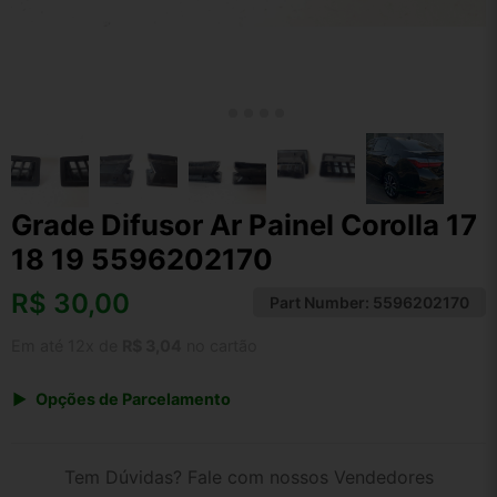
Grade Difusor Ar Painel Corolla 17
18 19 5596202170
R$
30,00
Part Number:
5596202170
Em até 12x de
R$ 3,04
no cartão
Opções de Parcelamento
1x de R$ 31,20
2x de R$ 16,05
Tem Dúvidas? Fale com nossos Vendedores
3x de R$ 10,80