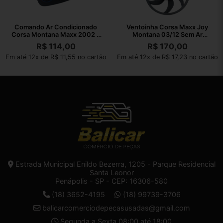
Comando Ar Condicionado
Ventoinha Corsa Maxx Joy
Corsa Montana Maxx 2002 a
Montana 03/12 Sem Ar
2012
Condicionado
R$
114,00
R$
170,00
Em até 12x de R$ 11,55 no cartão
Em até 12x de R$ 17,23 no cartão
Estrada Municipal Enildo Bezerra, 1205 - Parque Residencial
Santa Leonor
Penápolis - SP - CEP: 16306-580
(18) 3652-4195
(18) 99739-3706
balicarcomerciodepecasusadas@gmail.com
Segunda a Sexta 08:00 até 18:00