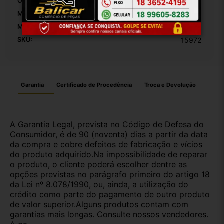
OEM:
1
MPN:
1
Modelo:
Corolla
SKU:
15972
Garantia
Certificado de Procedência
Troca e Devolução
A Garantia Legal, prevista no Código de Defesa do
Consumidor, é de 90 (noventa) dias a partir da data
da compra e cobre defeitos de fabricação e vícios
do produto adquirido.Na impossibilidade de reparar
o produto, o cliente poderá escolher dentre as
opções previstas no parágrafo primeiro do artigo 18
da Lei nº 8.078/1990, ou, ainda, a utilização do
crédito como parte do pagamento de outro produto
de valor superior.Alguns produtos contam com
garantias mais longas. Consulte nossos vendedores.