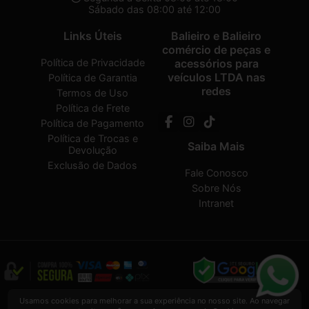
Sábado das 08:00 até 12:00
Links Úteis
Balieiro e Balieiro
comércio de peças e
Política de Privacidade
acessórios para
veículos LTDA nas
Política de Garantia
redes
Termos de Uso
Política de Frete
Política de Pagamento
Política de Trocas e
Saiba Mais
Devolução
Exclusão de Dados
Fale Conosco
Sobre Nós
Intranet
Balieiro e Balieiro comércio de peças e acessórios para veículos LTDA
2026
Usamos cookies para melhorar a sua experiência no nosso site. Ao navegar
CREATED BY
VAAPT