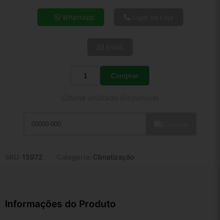
4x de R$ 8,31
Whatsapp
Ligar na Loja
5x de R$ 6,74
6x de R$ 5,68
Email
7x de R$ 4,92
8x de R$ 4,36
9x de R$ 3,92
Comprar
Quantidade
10x de R$ 3,56
Última unidade disponível
11x de R$ 3,28
12x de R$ 3,04
Calcular
SKU:
15972
Categoria:
Climatização
Informações do Produto