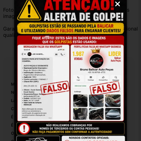
Fotos reais do produto. Peça exatamente igual à das 
imagens.
Garantia válida somente com instalação por profissional 
qualificado.
Especificações
Marca:
TOYOTA
Número De Peça:
5596202170
Largura:
10
Comprimento:
10
É Ajustável:
False
É Bloqueável:
False
Origem:
Brasil