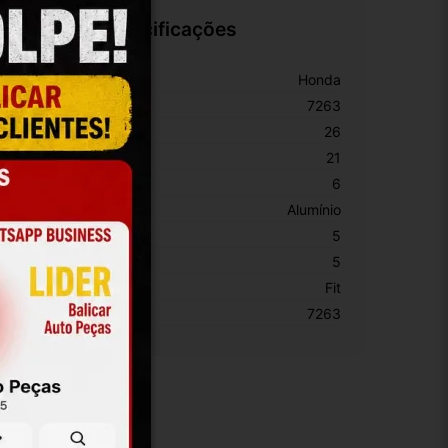
Especificações
arca:
Honda
úmero De Peça:
7263
ltura:
26
argura:
21
spessura:
6
aterial:
Alumínio
iâmetro De Entrada:
5
iâmetro De Saida:
5
odelo:
Fit
KU:
7263