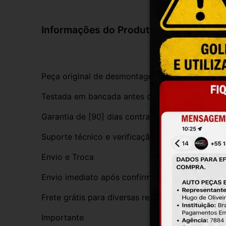
Informações do Produto
Peça original de desmontagem, com procedênci
Testada em bancada antes do envio
Garantia de [90] dias contra defeitos de funci
Suporte técnico e verificação de compatibilida
Envio e Troca
Envio imediato após confirmação da compra
Frete grátis para diversas regiões do Brasil
Importante