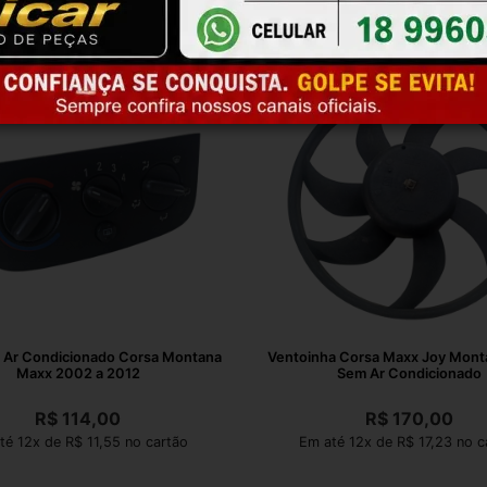
Ar Condicionado Corsa Montana
Ventoinha Corsa Maxx Joy Mont
Maxx 2002 a 2012
Sem Ar Condicionado
R$
114,00
R$
170,00
té 12x de R$ 11,55 no cartão
Em até 12x de R$ 17,23 no c