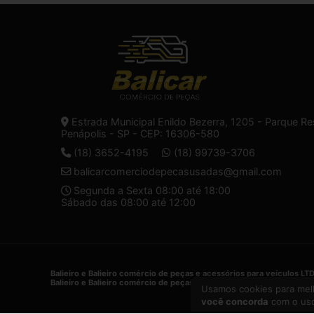
Estrada Municipal Enildo Bezerra, 1205 - Parque Re
Penápolis - SP - CEP: 16306-580
(18) 3652-4195
(18) 99739-3706
balicarcomerciodepecasusadas@gmail.com
Segunda a Sexta 08:00 até 18:00
Sábado das 08:00 até 12:00
Balieiro e Balieiro comércio de peças e acessórios para veículos LT
Balieiro e Balieiro comércio de peças e acessórios para veículos LT
Usamos cookies para melh
você concorda
com o uso