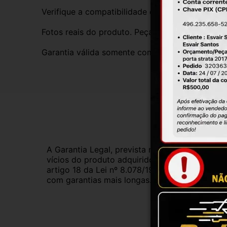
Verifique a compatibilidade com seu veículo. T
Fotos reais do produto. Peça exatamente igual 
Garantia válida somente com instalação por prof
Gar
A Garantia Legal, prevista no Código de Defes
vícios do produto adquirido.Na impossibilidad
artigo 18 da Lei nº 8.078/1990, ou, ainda, a 
com garantias mais longas. Consulte nossos ve