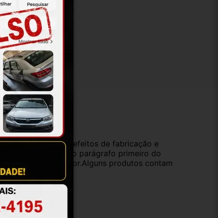
ução
da compra e cobre defeitos de fabricação e
s opções previstas no parágrafo primeiro do
oduto de valor superior.Alguns produtos contam