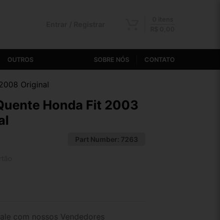
0 itens
Entrar / Registrar
R$
0,00
OUTROS
SOBRE NÓS
CONTATO
2008 Original
Quente Honda Fit 2003
al
Part Number:
7263
rtão
2x de R$ 73,83
4x de R$ 38,25
ale com nossos Vendedores