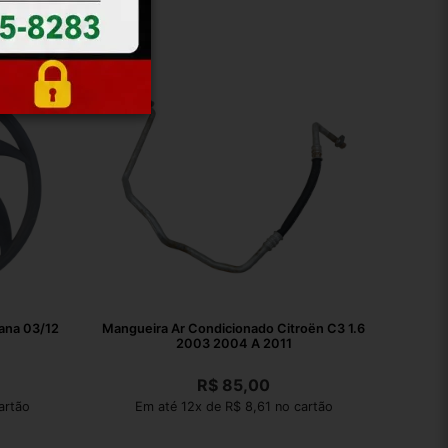
ana 03/12
Mangueira Ar Condicionado Citroën C3 1.6
2003 2004 A 2011
R$
85,00
artão
Em até 12x de R$ 8,61 no cartão