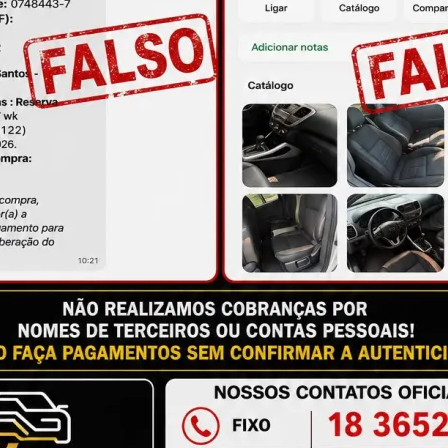
ire suas dúvidas no campo de perguntas!
à das imagens.
issional qualificado.
antia
Certificado de Procedência
Troca e Devol
a do Consumidor, é de 90 (noventa) dias a partir da data 
e de reparar o produto, o cliente poderá escolher dentre a
utilização do crédito como parte do pagamento de outro pr
ndedores. A ga...
Ler mais