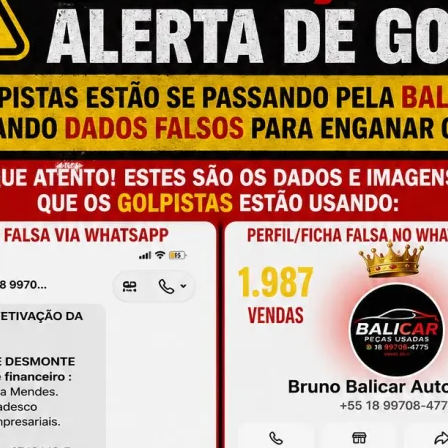
M
N
A
a e qualidade
L
E
M
onamento
D
D
de antes da compra
M
S