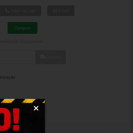
6x de R$ 26,14
8x de R$ 20,05
Ligar na Loja
Email
10x de R$ 16,37
12x de R$ 13,99
Comprar
Quantidade
 unidade disponível
Calcular
atização