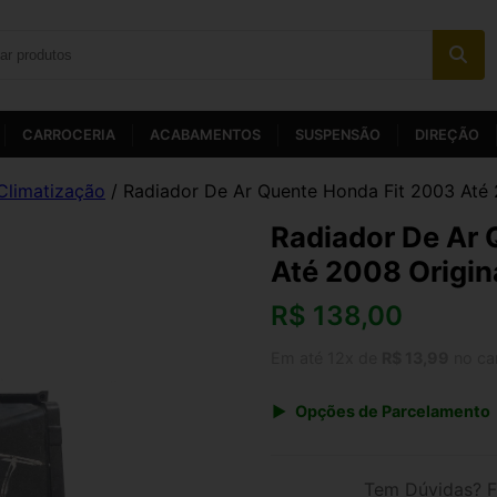
CARROCERIA
ACABAMENTOS
SUSPENSÃO
DIREÇÃO
Climatização
/ Radiador De Ar Quente Honda Fit 2003 Até 
Radiador De Ar 
Até 2008 Origin
R$
138,00
Em até 12x de
R$ 13,99
no ca
Opções de Parcelamento
1x de R$ 143,52
3x de R$ 49,68
Tem Dúvidas? F