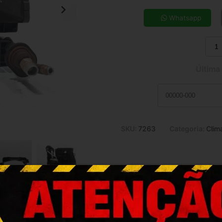
5x de R$ 31,00
7x de R$ 22,62
Whatsapp
9x de R$ 18,05
11x de R$ 15,07
Última
SKU:
7263
Categoria:
Clim