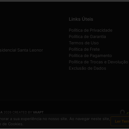
Links Úteis
Política de Privacidade
Política de Garantia
Termos de Uso
Política de Frete
sidencial Santa Leonor
Política de Pagamento
Política de Trocas e Devolução
Exclusão de Dados
DA
2026 CREATED BY
VAAPT
DA
é uma empresa inscrita no CNPJ
12.657.574/0001-16
orar a sua experiência no nosso site. Ao navegar neste site,
Ler Ter
 de Cookies.