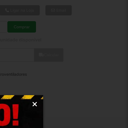
6x de R$ 26,33
8x de R$ 20,19
Ligar na Loja
Email
10x de R$ 16,49
12x de R$ 14,09
Comprar
Quantidade
 unidade disponível
Calcular
troventiladores