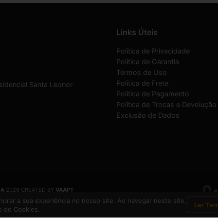
Links Úteis
Política de Privacidade
Política de Garantia
Termos de Uso
Política de Frete
sidencial Santa Leonor
Política de Pagamento
Política de Trocas e Devolução
Exclusão de Dados
DA
2026 CREATED BY
VAAPT
DA
é uma empresa inscrita no CNPJ
12.657.574/0001-16
orar a sua experiência no nosso site. Ao navegar neste site,
Ler Ter
 de Cookies.