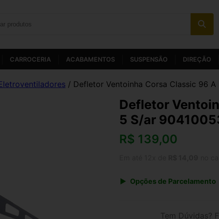
CARROCERIA
ACABAMENTOS
SUSPENSÃO
DIREÇÃO
Eletroventiladores
/ Defletor Ventoinha Corsa Classic 96 
Defletor Ventoi
5 S/ar 9041005
R$
139,00
Em até 12x de
R$ 14,09
no ca
Opções de Parcelamento
1x de R$ 144,56
3x de R$ 50,04
Tem Dúvidas? F