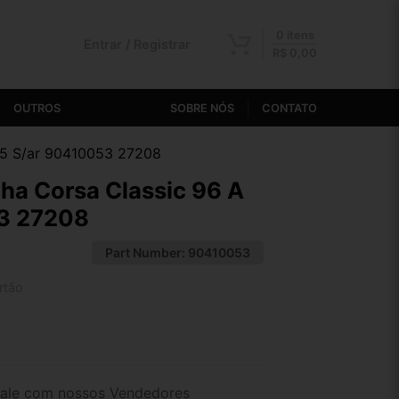
0 itens
Entrar / Registrar
R$
0,00
OUTROS
SOBRE NÓS
CONTATO
A 5 S/ar 90410053 27208
nha Corsa Classic 96 A
3 27208
Part Number:
90410053
rtão
2x de R$ 74,37
4x de R$ 38,52
ale com nossos Vendedores