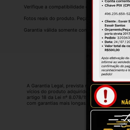
Verifique a compatibilidade com seu veículo. T
Fotos reais do produto. Peça exatamente igual 
Garantia válida somente com instalação por prof
Gar
A Garantia Legal, prevista no Código de Defes
vícios do produto adquirido.Na impossibilidad
artigo 18 da Lei nº 8.078/1990, ou, ainda, a 
com garantias mais longas. Consulte nossos ve