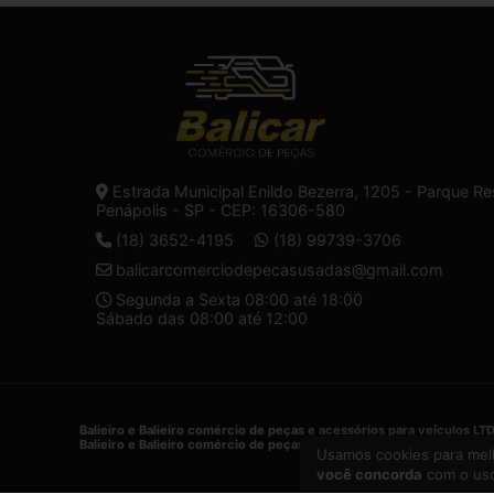
Estrada Municipal Enildo Bezerra, 1205 - Parque Re
Penápolis - SP - CEP: 16306-580
(18) 3652-4195
(18) 99739-3706
balicarcomerciodepecasusadas@gmail.com
Segunda a Sexta 08:00 até 18:00
Sábado das 08:00 até 12:00
Balieiro e Balieiro comércio de peças e acessórios para veículos LT
Balieiro e Balieiro comércio de peças e acessórios para veículos LT
Usamos cookies para melh
você concorda
com o uso