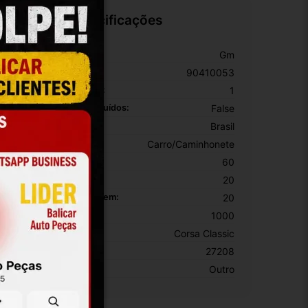
Especificações
arca:
Gm
úmero De Peça:
90410053
iâmetro Máximo Das Pás:
1
uportes De Radiador Incluídos:
False
rigem:
Brasil
ipo De Veículo:
Carro/Caminhonete
ltura Da Embalagem:
60
argura Da Embalagem:
20
omprimento Da Embalagem:
20
eso Da Embalagem:
1000
odelo:
Corsa Classic
KU:
27208
otivo De GTIN Vacío:
Outro