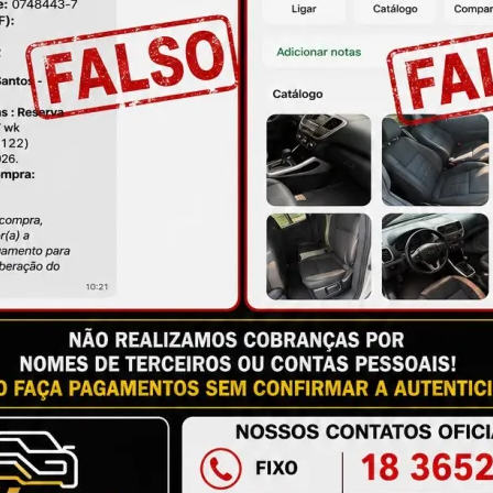
ire suas dúvidas no campo de perguntas!
à das imagens.
issional qualificado.
antia
Certificado de Procedência
Troca e Devol
a do Consumidor, é de 90 (noventa) dias a partir da data 
e de reparar o produto, o cliente poderá escolher dentre a
utilização do crédito como parte do pagamento de outro pr
ndedores. A ga...
Ler mais