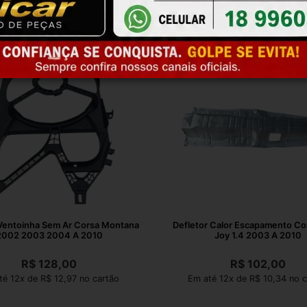
 Ventoinha Sem Ar Corsa Montana
Defletor Calor Escapamento Co
2002 2003 2004 A 2010
Joy 1.4 2003 A 2010
R$
128,00
R$
102,00
té 12x de R$ 12,97 no cartão
Em até 12x de R$ 10,34 no c