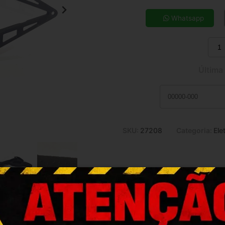
5x de R$ 31,22
7x de R$ 22,78
Whatsapp
9x de R$ 18,18
11x de R$ 15,18
Última
SKU:
27208
Categoria:
Ele