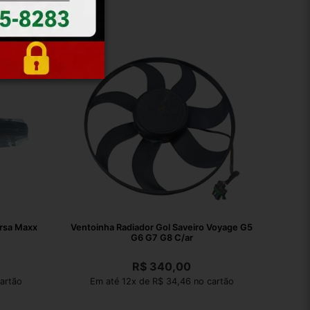
rsa Maxx
Ventoinha Radiador Gol Saveiro Voyage G5
G6 G7 G8 C/ar
R$
340,00
artão
Em até 12x de R$ 34,46 no cartão