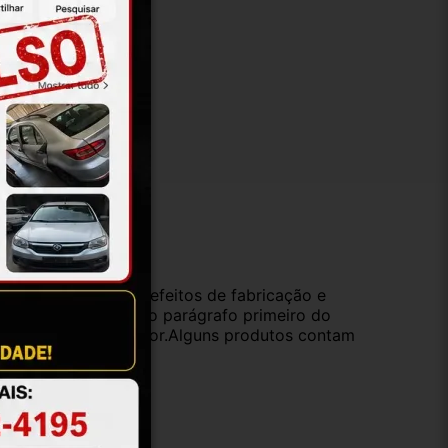
ução
da compra e cobre defeitos de fabricação e
s opções previstas no parágrafo primeiro do
oduto de valor superior.Alguns produtos contam