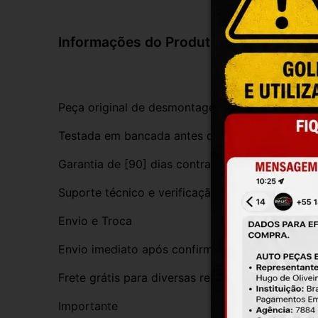
Informações do Produto
Peça original de desmontagem, com procedênci
Testada em bancada antes do envio
Garantia de [90] dias contra defeitos de funci
Suporte técnico e verificação de compatibilida
Envio e Troca
Envio imediato após confirmação da compra
Frete grátis para diversas regiões do Brasil
Importante