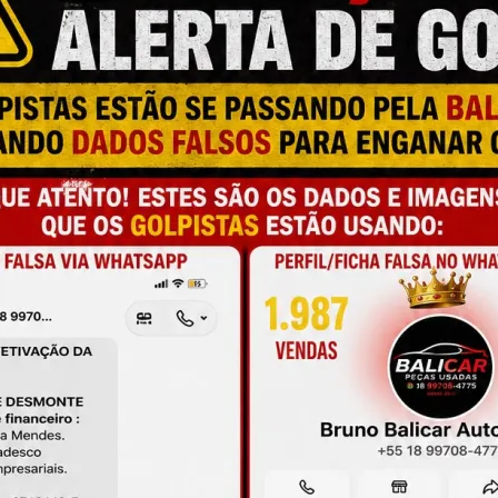
M
N
D
a e qualidade
S
O
T
onamento
A
L
de antes da compra
C
P
M
S
M