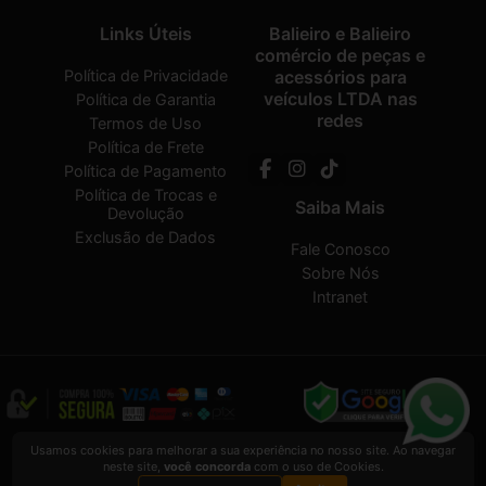
Links Úteis
Balieiro e Balieiro
comércio de peças e
Política de Privacidade
acessórios para
veículos LTDA nas
Política de Garantia
redes
Termos de Uso
Política de Frete
Política de Pagamento
Política de Trocas e
Saiba Mais
Devolução
Exclusão de Dados
Fale Conosco
Sobre Nós
Intranet
Balieiro e Balieiro comércio de peças e acessórios para veículos LTDA
2026
Usamos cookies para melhorar a sua experiência no nosso site. Ao navegar
CREATED BY
VAAPT
neste site,
você concorda
com o uso de Cookies.
Balieiro e Balieiro comércio de peças e acessórios para veículos LTDA
é uma