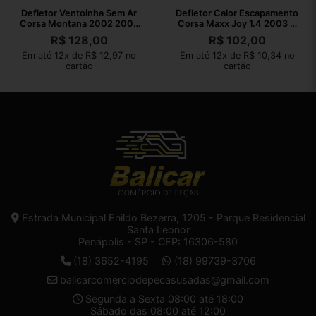
Defletor Ventoinha Sem Ar
Defletor Calor Escapamento
Corsa Montana 2002 2003
Corsa Maxx Joy 1.4 2003 A
2004 A 2010
2010
R$
128,00
R$
102,00
Em até 12x de R$ 12,97 no
Em até 12x de R$ 10,34 no
cartão
cartão
Estrada Municipal Enildo Bezerra, 1205 - Parque Residencial
Santa Leonor
Penápolis - SP - CEP: 16306-580
(18) 3652-4195
(18) 99739-3706
balicarcomerciodepecasusadas@gmail.com
Segunda a Sexta 08:00 até 18:00
Sábado das 08:00 até 12:00