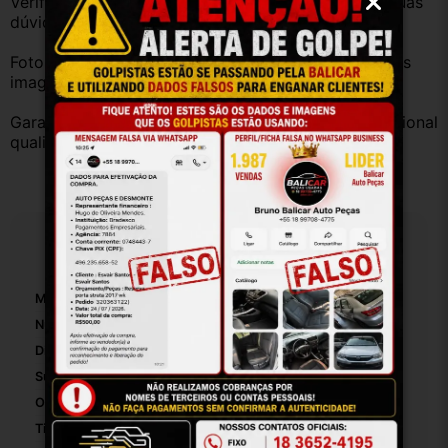
Verifique a compatibilidade com seu veículo. Tire suas 
dúvidas no campo de perguntas!
Fotos reais do produto. Peça exatamente igual à das 
imagens.
Garantia válida somente com instalação por profissional 
qualificado.
Especificações
Marca:
Chevrolet
Número De Peça:
26652
Diâmetro Máximo Das Pás:
01
Suportes De Radiador Incluídos:
False
Origem:
Brasil
Tipo De Veículo:
Carro/Caminhonete