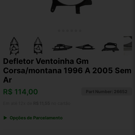
Defletor Ventoinha Gm
Corsa/montana 1996 A 2005 Sem
Ar
R$
114,00
Part Number:
26652
Em até 12x de
R$ 11,55
no cartão
Opções de Parcelamento
1x de R$ 118,56