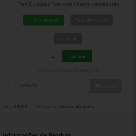
2x de R$ 60,99
Tem Dúvidas? Fale com nossos Vendedores
3x de R$ 41,04
4x de R$ 31,60
Whatsapp
Ligar na Loja
5x de R$ 25,61
6x de R$ 21,59
Email
7x de R$ 18,68
8x de R$ 16,56
9x de R$ 14,91
Comprar
Quantidade
10x de R$ 13,53
Última unidade disponível
11x de R$ 12,45
12x de R$ 11,55
Calcular
SKU:
26652
Categoria:
Eletroventiladores
Informações do Produto