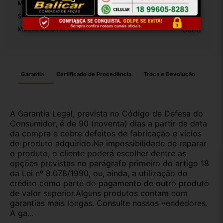
Modelo:
Corsa
SKU:
26652
Motivo De GTIN Vacío:
Outro
Garantia
Certificado de Procedência
Troca e Devolução
A Garantia Legal, prevista no Código de Defesa do
Consumidor, é de 90 (noventa) dias a partir da data
da compra e cobre defeitos de fabricação e vícios
do produto adquirido.Na impossibilidade de reparar
o produto, o cliente poderá escolher dentre as
opções previstas no parágrafo primeiro do artigo 18
da Lei nº 8.078/1990, ou, ainda, a utilização do
crédito como parte do pagamento de outro produto
de valor superior.Alguns produtos contam com
garantias mais longas. Consulte nossos vendedores.
A ga...