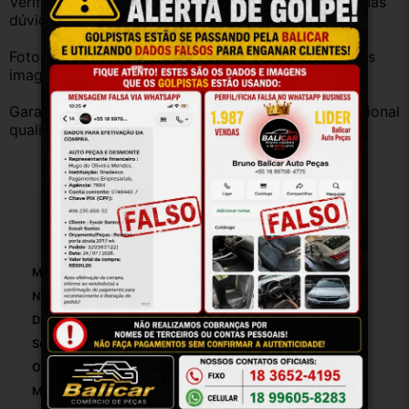
Verifique a compatibilidade com seu veículo. Tire suas 
dúvidas no campo de perguntas!
Fotos reais do produto. Peça exatamente igual à das 
imagens.
Garantia válida somente com instalação por profissional 
qualificado.
Especificações
Marca:
Ford
Número De Peça:
63910
Diâmetro Máximo Das Pás:
29
Suportes De Radiador Incluídos:
False
Origem:
Brasil
Modelo:
Escort