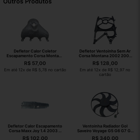
Outros Produtos
Defletor Calor Coletor
Defletor Ventoinha Sem Ar
Escapamento Corsa Montana
Corsa Montana 2002 2003
2002 A 2010
2004 A 2010
R$
57,00
R$
128,00
Em até 12x de R$ 5,78 no cartão
Em até 12x de R$ 12,97 no
cartão
Defletor Calor Escapamento
Ventoinha Radiador Gol
Corsa Maxx Joy 1.4 2003 A
Saveiro Voyage G5 G6 G7 G8
2010
C/ar
R$
102,00
R$
340,00