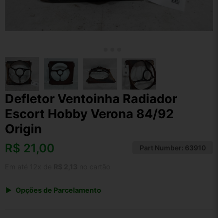
Defletor Ventoinha Radiador
Escort Hobby Verona 84/92
Origin
R$
21,00
Part Number:
63910
Em até 12x de
R$ 2,13
no cartão
Opções de Parcelamento
1x de R$ 21,84