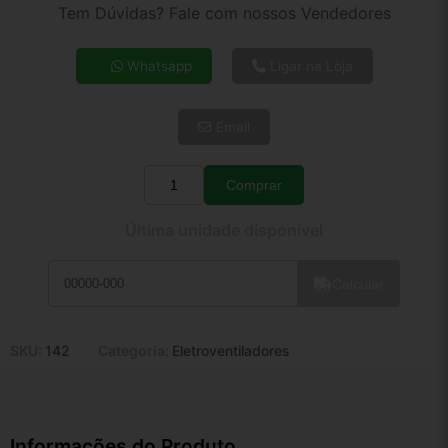
2x de R$ 11,24
Tem Dúvidas? Fale com nossos Vendedores
3x de R$ 7,56
4x de R$ 5,82
Whatsapp
Ligar na Loja
5x de R$ 4,72
6x de R$ 3,98
Email
7x de R$ 3,44
8x de R$ 3,05
9x de R$ 2,75
Comprar
Quantidade
10x de R$ 2,49
Última unidade disponível
11x de R$ 2,29
12x de R$ 2,13
Calcular
SKU:
142
Categoria:
Eletroventiladores
Informações do Produto