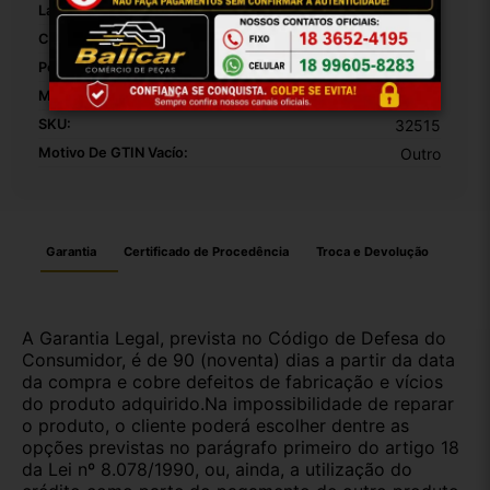
Largura Da Embalagem:
20
Comprimento Da Embalagem:
20
Peso Da Embalagem:
1
Modelo:
Corolla 03 A 08
SKU:
32515
Motivo De GTIN Vacío:
Outro
Garantia
Certificado de Procedência
Troca e Devolução
A Garantia Legal, prevista no Código de Defesa do
Consumidor, é de 90 (noventa) dias a partir da data
da compra e cobre defeitos de fabricação e vícios
do produto adquirido.Na impossibilidade de reparar
o produto, o cliente poderá escolher dentre as
opções previstas no parágrafo primeiro do artigo 18
da Lei nº 8.078/1990, ou, ainda, a utilização do