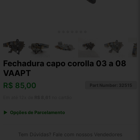
Fechadura capo corolla 03 a 08
VAAPT
R$
85,00
Part Number:
32515
Em até 12x de
R$ 8,61
no cartão
Opções de Parcelamento
1x de R$ 88,40
2x de R$ 45,48
Tem Dúvidas? Fale com nossos Vendedores
3x de R$ 30,60