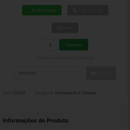
4x de R$ 23,56
Whatsapp
Ligar na Loja
5x de R$ 19,09
6x de R$ 16,10
Email
7x de R$ 13,93
8x de R$ 12,35
9x de R$ 11,12
Comprar
Quantidade
10x de R$ 10,09
Última unidade disponível
11x de R$ 9,28
12x de R$ 8,61
Calcular
SKU:
32515
Categoria:
Fechaduras E Chaves
Informações do Produto