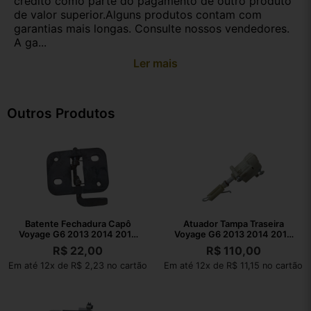
crédito como parte do pagamento de outro produto
de valor superior.Alguns produtos contam com
garantias mais longas. Consulte nossos vendedores.
A ga...
Ler mais
Outros Produtos
Batente Fechadura Capô
Atuador Tampa Traseira
Voyage G6 2013 2014 2015
Voyage G6 2013 2014 2015
2016
2016
R$
22,00
R$
110,00
Em até 12x de R$ 2,23 no cartão
Em até 12x de R$ 11,15 no cartão