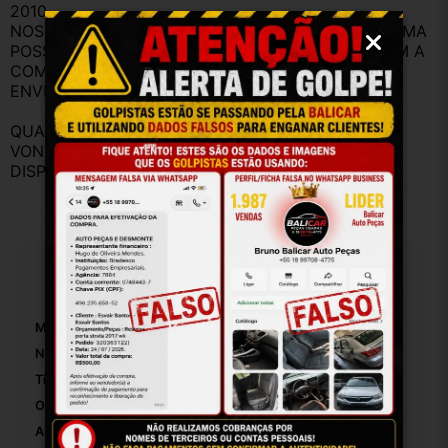
2010.
NOSSO OBJETIVO É TE ATENDER DA MELHOR FORMA 
POSSÍVEL PARA QUE VOCÊ FIQUE SATISFEITO COM A 
COMPRA
ENVIAMOS AS PEÇAS COM NOTA A FISCAL.
QUALQUER DÚVIDA ANTES DA COMPRA, FIQUE A 
VONTADE PARA FAZER PERGUNTAS, ESTAMOS A 
DISPOSIÇÃO PARA RESPONDER.
Especificações
Marca:
Toyota
Número De Peça:
32515
Tipo De Veículo:
Carro/Caminhonete
Origem:
Brasil
Altura Da Embalagem:
30