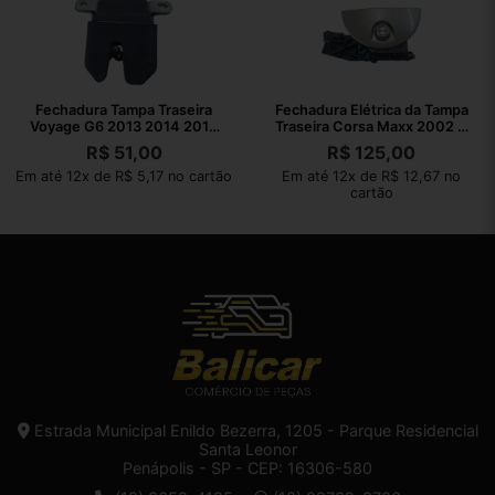
Fechadura Tampa Traseira
Fechadura Elétrica da Tampa
Voyage G6 2013 2014 2015
Traseira Corsa Maxx 2002 A
2016
2012
R$
51,00
R$
125,00
Em até 12x de R$ 5,17 no cartão
Em até 12x de R$ 12,67 no
cartão
Estrada Municipal Enildo Bezerra, 1205 - Parque Residencial
Santa Leonor
Penápolis - SP - CEP: 16306-580